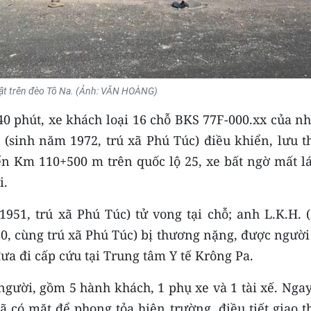
lật trên đèo Tô Na. (Ảnh: VĂN HOÀNG)
40 phút, xe khách loại 16 chỗ BKS 77F-000.xx của n
(sinh năm 1972, trú xã Phú Túc) điều khiển, lưu t
ến Km 110+500 m trên quốc lộ 25, xe bất ngờ mất lá
i.
951, trú xã Phú Túc) tử vong tại chỗ; anh L.K.H. 
0, cùng trú xã Phú Túc) bị thương nặng, được người
a đi cấp cứu tại Trung tâm Y tế Krông Pa.
 người, gồm 5 hành khách, 1 phụ xe và 1 tài xế. Nga
ã có mặt để phong tỏa hiện trường, điều tiết giao 