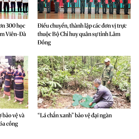
ơn 300 học
Điều chuyển, thành lập các đơn vị trực
Lâm Viên-Đà
thuộc Bộ Chỉ huy quân sự tỉnh Lâm
Đồng
ợ bảo vệ và
“Lá chắn xanh” bảo vệ đại ngàn
hóa cồng