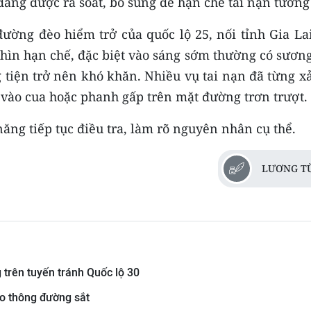
đang được rà soát, bổ sung để hạn chế tai nạn tương 
ường đèo hiểm trở của quốc lộ 25, nối tỉnh Gia Lai
nhìn hạn chế, đặc biệt vào sáng sớm thường có sươn
 tiện trở nên khó khăn. Nhiều vụ tai nạn đã từng x
i vào cua hoặc phanh gấp trên mặt đường trơn trượt.
ăng tiếp tục điều tra, làm rõ nguyên nhân cụ thể.
LƯƠNG T
 trên tuyến tránh Quốc lộ 30
ao thông đường sắt