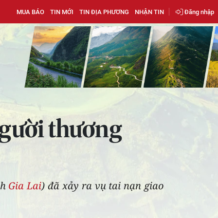
MUA BÁO
TIN MỚI
TIN ĐỊA PHƯƠNG
NHẬN TIN
Đăng nhập
người thương
nh
Gia Lai
) đã xảy ra vụ tai nạn giao