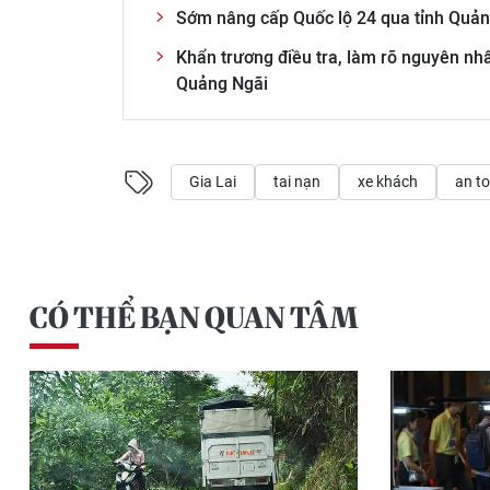
Sớm nâng cấp Quốc lộ 24 qua tỉnh Quản
Khẩn trương điều tra, làm rõ nguyên nhâ
Quảng Ngãi
Gia Lai
tai nạn
xe khách
an t
CÓ THỂ BẠN QUAN TÂM