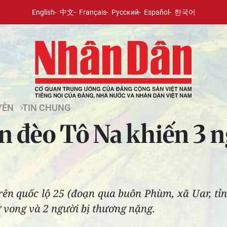
English
中文
Français
Русский
Español
한국어
YÊN
TIN CHUNG
ên đèo Tô Na khiến 3 
trên quốc lộ 25 (đoạn qua buôn Phùm, xã Uar, tỉ
 vong và 2 người bị thương nặng.