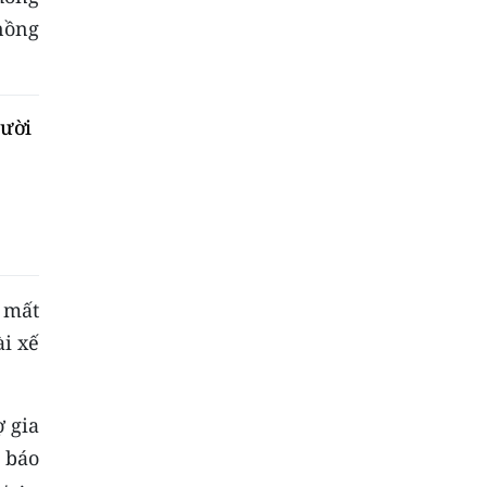
nồng
gười
 mất
ài xế
ợ gia
 báo