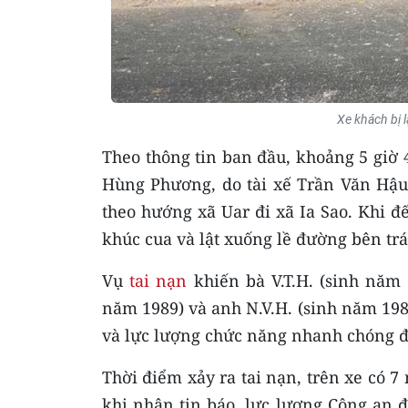
Xe khách bị 
Theo thông tin ban đầu, khoảng 5 giờ 
Hùng Phương, do tài xế Trần Văn Hậu 
theo hướng xã Uar đi xã Ia Sao. Khi đ
khúc cua và lật xuống lề đường bên trá
Vụ
tai nạn
khiến bà V.T.H. (sinh năm 1
năm 1989) và anh N.V.H. (sinh năm 198
và lực lượng chức năng nhanh chóng đư
Thời điểm xảy ra tai nạn, trên xe có 7
khi nhận tin báo, lực lượng Công an đ