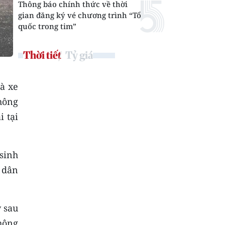
Thông báo chính thức về thời
gian đăng ký vé chương trình “Tổ
quốc trong tim”
Thời tiết
Tỷ giá
hà xe
hông
i tại
(sinh
 dân
y sau
thông