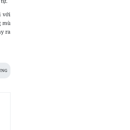
tự.
 với
g mù
ảy ra
ÙNG