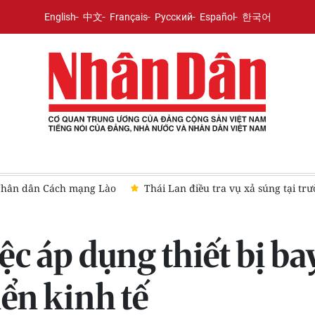
English
中文
Français
Русский
Español
한국어
haburi khiến 7 người tử vong
Ngày Gia đình ASEAN tại Moskva
iệc áp dụng thiết bị b
iển kinh tế