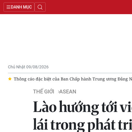
DANH MỤC
Chủ Nhật 09/08/2026
 Lào
Thái Lan điều tra vụ xả súng tại trường học ở tỉnh Nont
THẾ GIỚI
ASEAN
Lào hướng tới v
lái trong phát tr