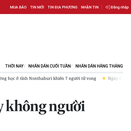
MUA BÁO
TIN MỚI
TIN ĐỊA PHƯƠNG
NHẬN TIN
Đăng nhập
THỜI NAY
NHÂN DÂN CUỐI TUẦN
NHÂN DÂN HẰNG THÁNG
 tôn vinh tinh thần đoàn kết và hợp tác khu vực
Thông cáo đ
ay không người