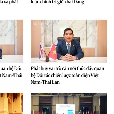
ia và phát
luận chính trị giữa hai Đảng
quan hệ Đối
Phát huy vai trò cầu nối thúc đẩy quan
iệt Nam-Thái
hệ Đối tác chiến lược toàn diện Việt
Nam-Thái Lan