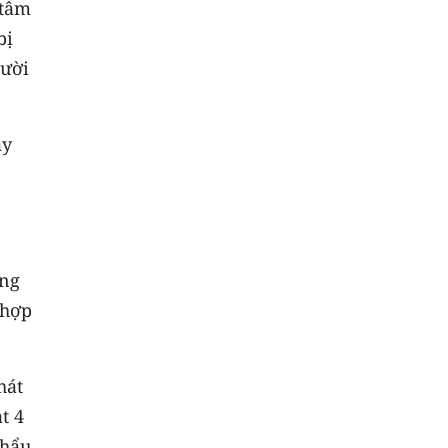
 tâm
bị
gười
ay
ông
 hợp
hát
t 4
khẩu