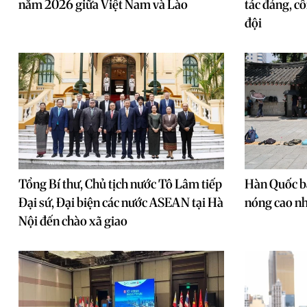
năm 2026 giữa Việt Nam và Lào
tác đảng, cô
đội
Tổng Bí thư, Chủ tịch nước Tô Lâm tiếp
Hàn Quốc b
Đại sứ, Đại biện các nước ASEAN tại Hà
nóng cao nh
Nội đến chào xã giao