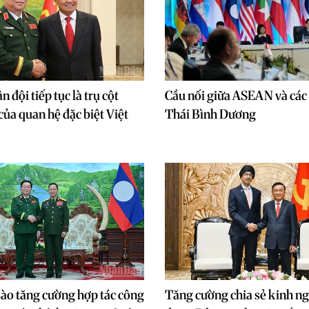
 đội tiếp tục là trụ cột
Cầu nối giữa ASEAN và các 
của quan hệ đặc biệt Việt
Thái Bình Dương
ào tăng cường hợp tác công
Tăng cường chia sẻ kinh n