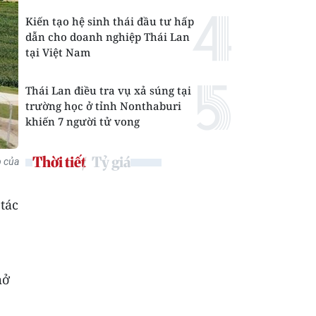
Kiến tạo hệ sinh thái đầu tư hấp
dẫn cho doanh nghiệp Thái Lan
tại Việt Nam
Thái Lan điều tra vụ xả súng tại
trường học ở tỉnh Nonthaburi
khiến 7 người tử vong
Thời tiết
Tỷ giá
p của
tác
mở