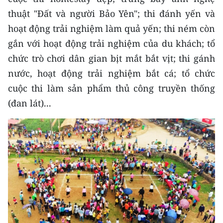
CHƯƠNG TRÌNH OCOP - MỖI XÃ
thuật "Đất và người Bảo Yên"; thi đánh yến và
MỘT SẢN PHẨM
hoạt động trải nghiệm làm quả yến; thi ném còn
gắn với hoạt động trải nghiệm của du khách; tổ
RADIO
chức trò chơi dân gian bịt mắt bắt vịt; thi gánh
nước, hoạt động trải nghiệm bắt cá; tổ chức
MEDIA CENTER
cuộc thi làm sản phẩm thủ công truyền thống
E-Magazine
(đan lát)...
Video
Media Chính trị
Media Kinh tế
Media Văn hóa
Media Xã hội