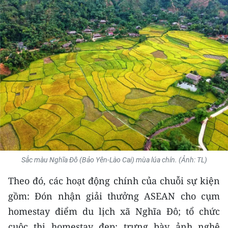
THỂ THAO
GIÁO DỤC
Y TẾ
KHOA HỌC - CÔNG NGHỆ
MÔI TRƯỜNG
BẠN ĐỌC
KIỂM CHỨNG THÔNG TIN
Sắc màu Nghĩa Đô (Bảo Yên-Lào Cai) mùa lúa chín. (Ảnh: TL)
Theo đó, các hoạt động chính của chuỗi sự kiện
TRI THỨC CHUYÊN SÂU
gồm: Đón nhận giải thưởng ASEAN cho cụm
54 DÂN TỘC VIỆT NAM
homestay điểm du lịch xã Nghĩa Đô; tổ chức
cuộc thi homestay đẹp; trưng bày ảnh nghệ