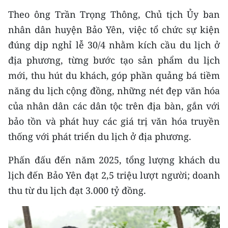
TIN MỚI
Theo ông Trần Trọng Thông, Chủ tịch Ủy ban
nhân dân huyện Bảo Yên, việc tổ chức sự kiện
TIN ĐỊA PHƯƠNG
đúng dịp nghỉ lễ 30/4 nhằm kích cầu du lịch ở
Trung du và miền núi phía Bắc
địa phương, từng bước tạo sản phẩm du lịch
mới, thu hút du khách, góp phần quảng bá tiềm
Đồng bằng sông Hồng
năng du lịch cộng đồng, những nét đẹp văn hóa
Bắc Trung Bộ
của nhân dân các dân tộc trên địa bàn, gắn với
bảo tồn và phát huy các giá trị văn hóa truyền
Duyên hải Nam Trung Bộ và Tây
thống với phát triển du lịch ở địa phương.
Nguyên
Phấn đấu đến năm 2025, tổng lượng khách du
Đông Nam Bộ
lịch đến Bảo Yên đạt 2,5 triệu lượt người; doanh
Đồng bằng sông Cửu Long
thu từ du lịch đạt 3.000 tỷ đồng.
Chuyên trang Hà Nội
Chuyên trang TP. Hồ Chí Minh