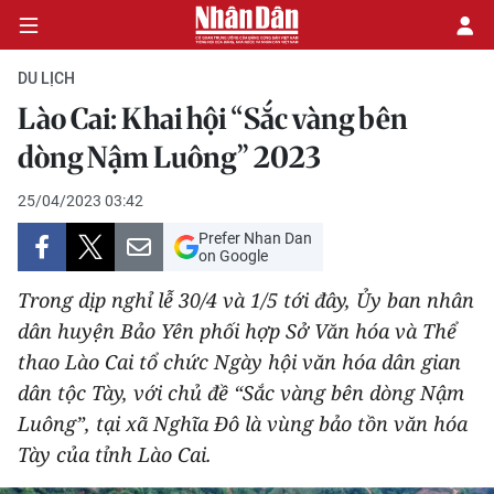
DU LỊCH
Lào Cai: Khai hội “Sắc vàng bên
CHÍNH TRỊ
dòng Nậm Luông” 2023
KINH TẾ
25/04/2023 03:42
Prefer Nhan Dan
VĂN HÓA
on Google
Trong dịp nghỉ lễ 30/4 và 1/5 tới đây, Ủy ban nhân
XÃ HỘI
dân huyện Bảo Yên phối hợp Sở Văn hóa và Thể
thao Lào Cai tổ chức Ngày hội văn hóa dân gian
PHÁP LUẬT
dân tộc Tày, với chủ đề “Sắc vàng bên dòng Nậm
DU LỊCH
Luông”, tại xã Nghĩa Đô là vùng bảo tồn văn hóa
Tày của tỉnh Lào Cai.
THẾ GIỚI