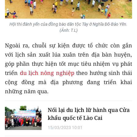
Media Pháp luật
Media Du lịch
Hội thi đánh yến của đồng bào dân tộc Tày ở Nghĩa Đô-Bảo Yên.
Media Thế giới
(Ảnh: T.L)
Media Thể thao
Ngoài ra, chuỗi sự kiện được tổ chức còn gắn
với lịch sản xuất lúa xuân trên địa bàn huyện,
Media Giáo dục
góp phần thực hiện tốt mục tiêu nhiệm vụ phát
Media Y tế
triển
du lịch nông nghiệp
theo hướng sinh thái
cộng đồng mà địa phương đang triển khai
Media Khoa học - Công nghệ
những năm qua.
Media Môi trường
Nối lại du lịch lữ hành qua Cửa
Ảnh
khẩu quốc tế Lào Cai
Infographic
15/03/2023 10:01