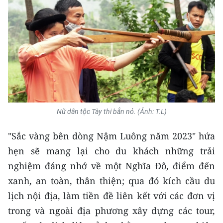
CHUYÊN ĐỀ
CÁC CHUYÊN TRANG
VỀ BÁO NHÂN DÂN
THỜI NAY
Nữ dân tộc Tày thi bắn nỏ. (Ảnh: T.L)
NHÂN DÂN CUỐI TUẦN
"Sắc vàng bên dòng Nậm Luông năm 2023" hứa
NHÂN DÂN HẰNG THÁNG
hẹn sẽ mang lại cho du khách những trải
nghiệm đáng nhớ về một Nghĩa Đô, điểm đến
MUA BÁO
xanh, an toàn, thân thiện; qua đó kích cầu du
lịch nội địa, làm tiền đề liên kết với các đơn vị
ĐỌC BÁO IN
trong và ngoài địa phương xây dựng các tour,