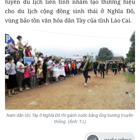
tuyến du lịch liên tỉnh nhằm tạo thương hiệu
ENGLISH
cho du lịch cộng đồng sinh thái ở Nghĩa Đô,
中文
vùng bảo tồn văn hóa dân Tày của tỉnh Lào Cai.
FRANÇAIS
РУССКИЙ
ESPAÑOL
한국어
Nam dân tộc Tày ở Nghĩa Đô thi gánh nước bằng ống bương truyền
thống. (Ảnh: T.L)