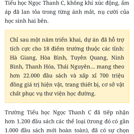
Tiểu học Ngọc Thanh C, không khí xúc động, ấm
TIN MỚI
áp đã lan tỏa trong từng ánh mắt, nụ cười của
TIN ĐỊA PHƯƠNG
học sinh hai bên.
Trung du và miền núi phía Bắc
Chỉ sau một năm triển khai, dự án đã hỗ trợ
Đồng bằng sông Hồng
tích cực cho 18 điểm trường thuộc các tỉnh:
Hà Giang, Hòa Bình, Tuyên Quang, Ninh
Bắc Trung Bộ
Bình, Thanh Hóa, Thái Nguyên… mang theo
Duyên hải Nam Trung Bộ và Tây
hơn 22.000 đầu sách và xấp xỉ 700 triệu
Nguyên
đồng giá trị hiện vật, trang thiết bị, cơ sở vật
chất phục vụ thư viện học đường.
Đông Nam Bộ
Đồng bằng sông Cửu Long
Trường Tiểu học Ngọc Thanh C đã tiếp nhận
Chuyên trang Hà Nội
hơn 1.200 đầu sách các thể loại (trong đó có gần
1.000 đầu sách mới hoàn toàn), đã có sự chọn
Chuyên trang TP. Hồ Chí Minh