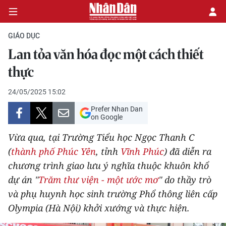
GIÁO DỤC
Lan tỏa văn hóa đọc một cách thiết
CHÍNH TRỊ
thực
KINH TẾ
24/05/2025 15:02
Prefer Nhan Dan
VĂN HÓA
on Google
Vừa qua, tại Trường Tiểu học Ngọc Thanh C
XÃ HỘI
(
thành phố Phúc Yên
, tỉnh
Vĩnh Phúc
) đã diễn ra
chương trình giao lưu ý nghĩa thuộc khuôn khổ
PHÁP LUẬT
dự án "
Trăm thư viện - một ước mơ
" do thầy trò
DU LỊCH
và phụ huynh học sinh trường Phổ thông liên cấp
Olympia (Hà Nội) khởi xướng và thực hiện.
THẾ GIỚI