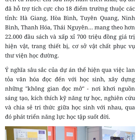
CHƯƠNG TRÌNH OCOP - MỖI XÃ
đã hỗ trợ tích cực cho 18 điểm trường thuộc các
MỘT SẢN PHẨM
tỉnh: Hà Giang, Hòa Bình, Tuyên Quang, Ninh
Bình, Thanh Hóa, Thái Nguyên… mang theo hơn
RADIO
22.000 đầu sách và xấp xỉ 700 triệu đồng giá trị
MEDIA CENTER
hiện vật, trang thiết bị, cơ sở vật chất phục vụ
thư viện học đường.
E-Magazine
Ý nghĩa sâu sắc của dự án thể hiện qua việc lan
Video
tỏa văn hóa đọc đến với học sinh, xây dựng
Media Chính trị
những "không gian đọc mở" - nơi khơi nguồn
sáng tạo, kích thích kỹ năng tự học, nghiên cứu
Media Kinh tế
và chia sẻ tri thức giữa học sinh với nhau, qua
Media Văn hóa
đó phát triển năng lực học tập suốt đời.
Media Xã hội