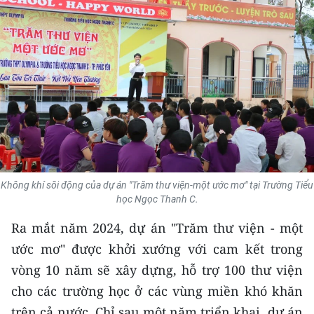
THỂ THAO
GIÁO DỤC
Y TẾ
KHOA HỌC - CÔNG NGHỆ
MÔI TRƯỜNG
BẠN ĐỌC
Không khí sôi động của dự án "Trăm thư viện-một ước mơ" tại Trường Tiểu
học Ngọc Thanh C.
KIỂM CHỨNG THÔNG TIN
Ra mắt năm 2024, dự án "Trăm thư viện - một
ước mơ" được khởi xướng với cam kết trong
TRI THỨC CHUYÊN SÂU
vòng 10 năm sẽ xây dựng, hỗ trợ 100 thư viện
54 DÂN TỘC VIỆT NAM
cho các trường học ở các vùng miền khó khăn
trên cả nước. Chỉ sau một năm triển khai, dự án