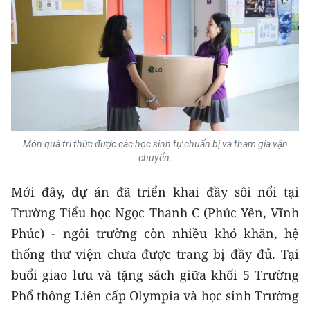
Media Pháp luật
Media Du lịch
Media Thế giới
Media Thể thao
Media Giáo dục
Món quà tri thức được các học sinh tự chuẩn bị và tham gia vận
Media Y tế
chuyển.
Media Khoa học - Công nghệ
Mới đây, dự án đã triển khai đầy sôi nổi tại
Trường Tiểu học Ngọc Thanh C (Phúc Yên, Vĩnh
Media Môi trường
Phúc) - ngôi trường còn nhiều khó khăn, hệ
Ảnh
thống thư viện chưa được trang bị đầy đủ. Tại
buổi giao lưu và tặng sách giữa khối 5 Trường
Infographic
Phổ thông Liên cấp Olympia và học sinh Trường