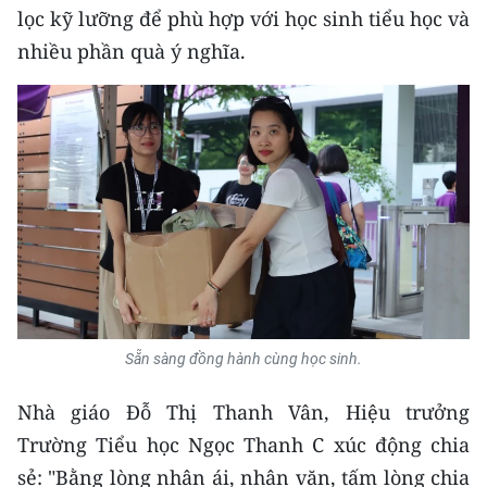
lọc kỹ lưỡng để phù hợp với học sinh tiểu học và
CHUYÊN ĐỀ
nhiều phần quà ý nghĩa.
CÁC CHUYÊN TRANG
VỀ BÁO NHÂN DÂN
THỜI NAY
NHÂN DÂN CUỐI TUẦN
NHÂN DÂN HẰNG THÁNG
Sẵn sàng đồng hành cùng học sinh.
MUA BÁO
Nhà giáo Đỗ Thị Thanh Vân, Hiệu trưởng
ĐỌC BÁO IN
Trường Tiểu học Ngọc Thanh C xúc động chia
sẻ: "Bằng lòng nhân ái, nhân văn, tấm lòng chia