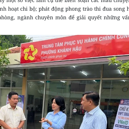
y một số việc làm cụ thể biên soạn các mẩu chuyệ
nh hoạt chi bộ; phát động phong trào thi đua song 
 phòng, ngành chuyên môn để giải quyết những vấ