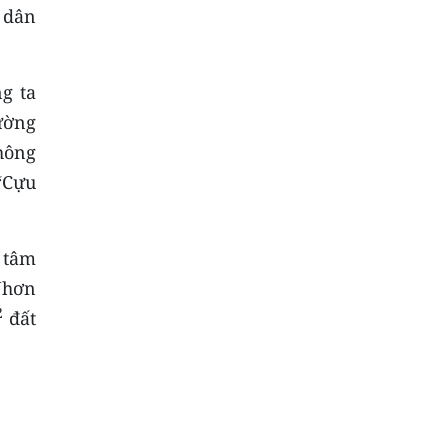
 dân
g ta
hường
hông
 “Cựu
g tâm
Nhơn
2
đất