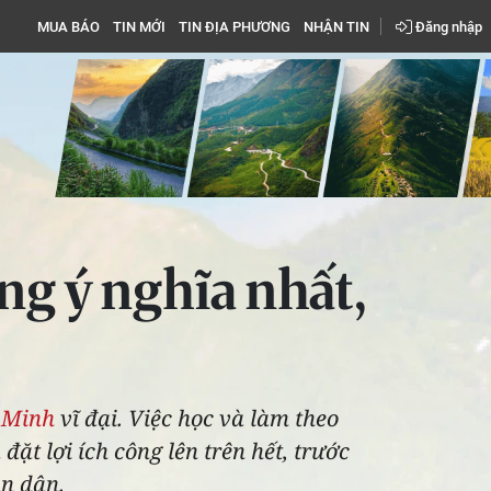
MUA BÁO
TIN MỚI
TIN ĐỊA PHƯƠNG
NHẬN TIN
Đăng nhập
g ý nghĩa nhất,
í Minh
vĩ đại. Việc học và làm theo
ặt lợi ích công lên trên hết, trước
ân dân.