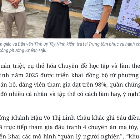
giáo và Dân vận Tỉnh ủy Tây Ninh kiểm tra tại Trung tâm phục vụ hành c
công phường Khánh Hậu.
uán triệt, cụ thể hóa Chuyên đề học tập và làm the
Minh năm 2025 được triển khai đồng bộ từ phường
ệ cán bộ, đảng viên tham gia đạt trên 98%, quần chún
đó nhiều cá nhân và tập thể có cách làm hay, ý ngh
ờng Khánh Hậu Võ Thị Linh Châu khắc ghi Sáu điều
trực tiếp tham gia đấu tranh 4 chuyên án ma túy, t
riển khai các mô hình “quản lý người nghiện”, “khu