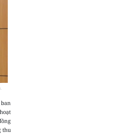
.
 ban
hoạt
đồng
g thu