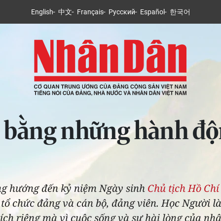
English
中文
Français
Русский
Español
한국어
 bằng những hành độn
ng hướng đến kỷ niệm Ngày sinh
Chủ tịch Hồ Ch
 tổ chức đảng và cán bộ, đảng viên. Học Người là đ
ợi ích riêng mà vì cuộc sống và sự hài lòng của nh