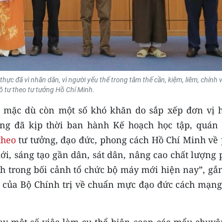
thực đã vì nhân dân, vì người yếu thế trong tâm thế cần, kiệm, liêm, chính v
ô tư theo tư tưởng Hồ Chí Minh.
 mặc dù còn một số khó khăn do sắp xếp đơn vị 
g đã kịp thời ban hành Kế hoạch học tập, quán t
theo
tư tưởng, đạo đức, phong cách Hồ Chí Minh về 
ới, sáng tạo gần dân, sát dân, nâng cao chất lượng
h trong bối cảnh tổ chức bộ máy mới hiện nay”, gắn
 của Bộ Chính trị về chuẩn mực đạo đức cách mạng