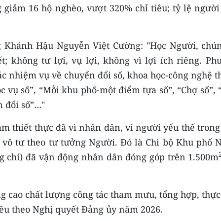
 giảm 16 hộ nghèo, vượt 320% chỉ tiêu; tỷ lệ người
g Khánh Hậu Nguyễn Việt Cường: "Học Người, chún
ết; không tư lợi, vụ lợi, không vì lợi ích riêng. P
ác nhiệm vụ về chuyển đổi số, khoa học-công nghệ t
c vụ số”, “Mỗi khu phố-một điểm tựa số”, “Chợ số”,
n đổi số”…"
làm thiết thực đã vì nhân dân, vì người yếu thế tron
g vô tư theo tư tưởng Người. Đó là Chi bộ Khu phố 
ng chí) đã vận động nhân dân đóng góp trên 1.500m
 cao chất lượng công tác tham mưu, tổng hợp, thực
iêu theo Nghị quyết Đảng ủy năm 2026.