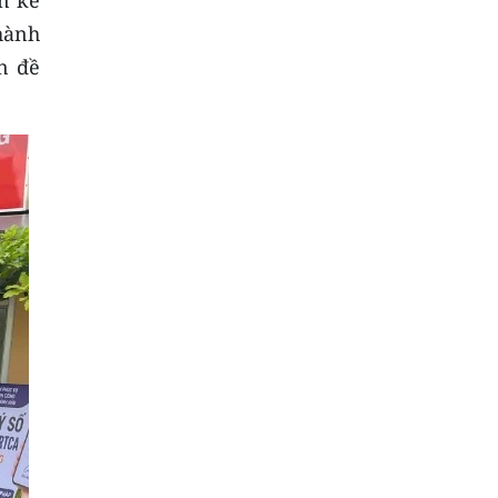
n kể
hành
n đề