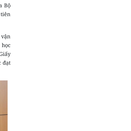
a Bộ
tiên
 vận
 học
Giấy
c đạt