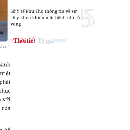
Sở Y tế Phú Thọ thông tin về sự
cố y khoa khiến một bệnh nhi tử
vong
Thời tiết
Tỷ giá
à chí
hành
riệt
phát
 phục
 với
 của