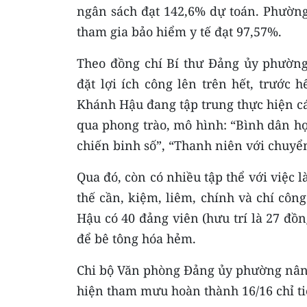
ngân sách đạt 142,6% dự toán. Phường
tham gia bảo hiểm y tế đạt 97,57%.
Theo đồng chí Bí thư Đảng ủy phườn
đặt lợi ích công lên trên hết, trước h
Khánh Hậu đang tập trung thực hiện c
qua phong trào, mô hình: “Bình dân họ
chiến binh số”, “Thanh niên với chuyể
Qua đó, còn có nhiều tập thể với việc 
thế cần, kiệm, liêm, chính và chí côn
Hậu có 40 đảng viên (hưu trí là 27 đồ
để bê tông hóa hẻm.
Chi bộ Văn phòng Đảng ủy phường nâng
hiện tham mưu hoàn thành 16/16 chỉ t