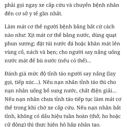
phải gọi ngay xe cấp cứu và chuyển bệnh nhân
CHUYÊN ĐỀ
đến cơ sở y tế gần nhất.
CÁC CHUYÊN TRANG
Làm mát cơ thể người bệnh bằng bất cứ cách
nào như: Xịt mát cơ thể bằng nước, dùng quạt
phun sương; đặt túi nước đá hoặc khăn mát lên
VỀ BÁO NHÂN DÂN
vùng cổ, nách và bẹn; cho người say nắng uống
THỜI NAY
nước mát để bù nước (nếu có thể)…
NHÂN DÂN CUỐI TUẦN
Đánh giá mức độ tỉnh táo người say nắng (lay
gọi, tiếp xúc…). Nếu nạn nhân tỉnh táo thì cho
NHÂN DÂN HẰNG THÁNG
nạn nhân uống bổ sung nước, chất điện giải…
MUA BÁO
Nếu nạn nhân chưa tỉnh táo tiếp tục làm mát cơ
thể trong khi chờ xe cấp cứu. Nếu nạn nhân bất
ĐỌC BÁO IN
tỉnh, không có dấu hiệu tuần hoàn (thở, ho hoặc
cử động) thì thực hiện hô hấp nhân tạo.