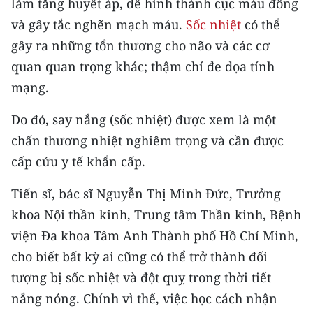
làm tăng huyết áp, dễ hình thành cục máu đông
CHƯƠNG TRÌNH OCOP - MỖI XÃ
MỘT SẢN PHẨM
và gây tắc nghẽn mạch máu.
Sốc nhiệt
có thể
gây ra những tổn thương cho não và các cơ
quan quan trọng khác; thậm chí đe dọa tính
RADIO
mạng.
MEDIA CENTER
Do đó, say nắng (sốc nhiệt) được xem là một
E-Magazine
chấn thương nhiệt nghiêm trọng và cần được
cấp cứu y tế khẩn cấp.
Video
Tiến sĩ, bác sĩ Nguyễn Thị Minh Đức, Trưởng
Media Chính trị
khoa Nội thần kinh, Trung tâm Thần kinh, Bệnh
Media Kinh tế
viện Đa khoa Tâm Anh Thành phố Hồ Chí Minh,
cho biết bất kỳ ai cũng có thể trở thành đối
Media Văn hóa
tượng bị sốc nhiệt và đột quỵ trong thời tiết
Media Xã hội
nắng nóng. Chính vì thế, việc học cách nhận