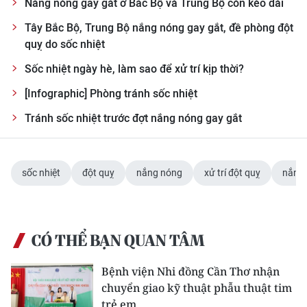
Nắng nóng gay gắt ở Bắc Bộ và Trung Bộ còn kéo dài
Tây Bắc Bộ, Trung Bộ nắng nóng gay gắt, đề phòng đột
quỵ do sốc nhiệt
Sốc nhiệt ngày hè, làm sao để xử trí kịp thời?
[Infographic] Phòng tránh sốc nhiệt
Tránh sốc nhiệt trước đợt nắng nóng gay gắt
sốc nhiệt
đột quỵ
nắng nóng
xử trí đột quỵ
nắng 
CÓ THỂ BẠN QUAN TÂM
Bệnh viện Nhi đồng Cần Thơ nhận
chuyển giao kỹ thuật phẫu thuật tim
trẻ em