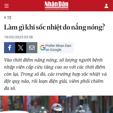
Y TẾ
Làm gì khi sốc nhiệt do nắng nóng?
CHÍNH TRỊ
18/05/2023 03:58
Prefer Nhan Dan
KINH TẾ
on Google
VĂN HÓA
Vào thời điểm nắng nóng, số lượng người bệnh
nhập viện cấp cứu tăng cao so với các thời điểm
XÃ HỘI
còn lại. Trong số đó, các trường hợp sốc nhiệt và
đột quỵ não, rối loạn điện giải, viêm phổi chiếm
PHÁP LUẬT
đa số.
DU LỊCH
THẾ GIỚI