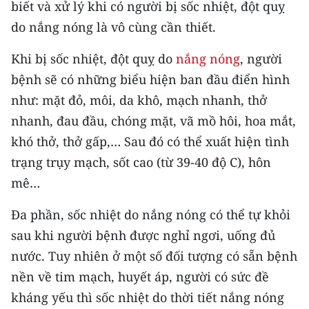
Media Pháp luật
biết và xử lý khi có người bị sốc nhiệt, đột quỵ
do nắng nóng là vô cùng cần thiết.
Media Du lịch
Khi bị sốc nhiệt, đột quỵ do
nắng nóng
, người
Media Thế giới
bệnh sẽ có những biểu hiện ban đầu điển hình
Media Thể thao
như: mặt đỏ, môi, da khô, mạch nhanh, thở
nhanh, đau đầu, chóng mặt, vã mồ hôi, hoa mắt,
Media Giáo dục
khó thở, thở gấp,… Sau đó có thể xuất hiện tình
Media Y tế
trạng trụy mạch, sốt cao (từ 39-40 độ C), hôn
mê…
Media Khoa học - Công nghệ
Đa phần, sốc nhiệt do nắng nóng có thể tự khỏi
Media Môi trường
sau khi người bệnh được nghỉ ngơi, uống đủ
Ảnh
nước. Tuy nhiên ở một số đối tượng có sẵn bệnh
nền về tim mạch, huyết áp, người có sức đề
Infographic
kháng yếu thì sốc nhiệt do thời tiết nắng nóng