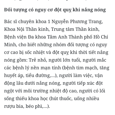
ENGLISH
Đối tượng có nguy cơ đột quỵ khi nắng nóng
中文
Bác sĩ chuyên khoa 1 Nguyễn Phương Trang,
FRANÇAIS
Khoa Nội Thần kinh, Trung tâm Thần kinh,
Bệnh viện Đa khoa Tâm Anh Thành phố Hồ Chí
РУССКИЙ
Minh, cho biết những nhóm đối tượng có nguy
cơ cao bị sốc nhiệt và đột quỵ khi thời tiết nắng
ESPAÑOL
nóng gồm: Trẻ nhỏ, người lớn tuổi, người mắc
한국어
các bệnh lý nền mạn tính (bệnh tim mạch, tăng
huyết áp, tiểu đường,…), người làm việc, vận
động lâu dưới nắng nóng, người tiếp xúc đột
ngột với môi trường nhiệt độ cao, người có lối
sống thiếu khoa học (hút thuốc, uống nhiều
rượu bia, béo phì,…).