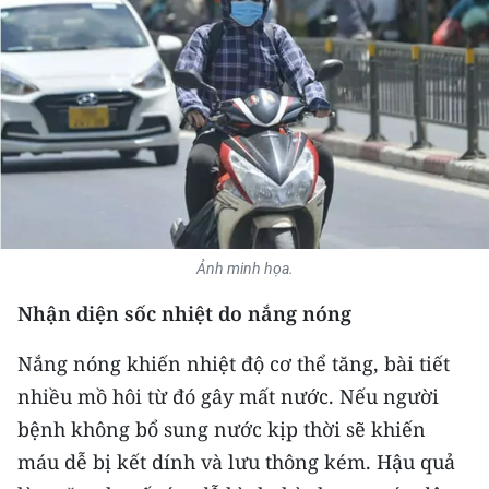
THỂ THAO
GIÁO DỤC
Y TẾ
KHOA HỌC - CÔNG NGHỆ
MÔI TRƯỜNG
Ảnh minh họa.
BẠN ĐỌC
Nhận diện sốc nhiệt do nắng nóng
KIỂM CHỨNG THÔNG TIN
Nắng nóng khiến nhiệt độ cơ thể tăng, bài tiết
TRI THỨC CHUYÊN SÂU
nhiều mồ hôi từ đó gây mất nước. Nếu người
bệnh không bổ sung nước kịp thời sẽ khiến
54 DÂN TỘC VIỆT NAM
máu dễ bị kết dính và lưu thông kém. Hậu quả