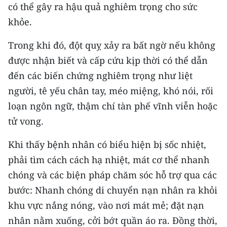
có thể gây ra hậu quả nghiêm trọng cho sức
TIN MỚI
khỏe.
TIN ĐỊA PHƯƠNG
Trong khi đó, đột quỵ xảy ra bất ngờ nếu không
Trung du và miền núi phía Bắc
được nhận biết và cấp cứu kịp thời có thể dẫn
đến các biến chứng nghiêm trọng như liệt
Đồng bằng sông Hồng
người, tê yếu chân tay, méo miệng, khó nói, rối
Bắc Trung Bộ
loạn ngôn ngữ, thậm chí tàn phế vĩnh viễn hoặc
tử vong.
Duyên hải Nam Trung Bộ và Tây
Nguyên
Khi thấy bệnh nhân có biểu hiện bị sốc nhiệt,
Đông Nam Bộ
phải tìm cách cách hạ nhiệt, mát cơ thể nhanh
chóng và các biện pháp chăm sóc hỗ trợ qua các
Đồng bằng sông Cửu Long
bước: Nhanh chóng di chuyển nạn nhân ra khỏi
Chuyên trang Hà Nội
khu vực nắng nóng, vào nơi mát mẻ; đặt nạn
nhân nằm xuống, cởi bớt quần áo ra. Đồng thời,
Chuyên trang TP. Hồ Chí Minh