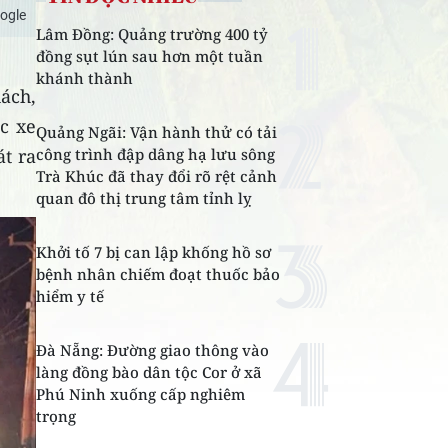
ogle
Lâm Đồng: Quảng trường 400 tỷ
đồng sụt lún sau hơn một tuần
khánh thành
ách,
c xe
Quảng Ngãi: Vận hành thử có tải
t ra
công trình đập dâng hạ lưu sông
Trà Khúc đã thay đổi rõ rệt cảnh
quan đô thị trung tâm tỉnh lỵ
Khởi tố 7 bị can lập khống hồ sơ
bệnh nhân chiếm đoạt thuốc bảo
hiểm y tế
Đà Nẵng: Đường giao thông vào
làng đồng bào dân tộc Cor ở xã
Phú Ninh xuống cấp nghiêm
trọng