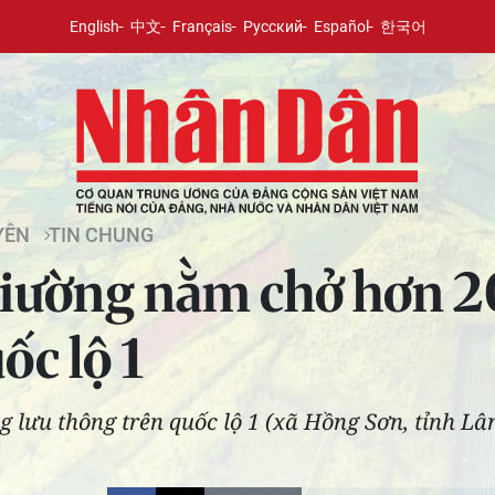
English
中文
Français
Русский
Español
한국어
YÊN
TIN CHUNG
iường nằm chở hơn 2
ốc lộ 1
lưu thông trên quốc lộ 1 (xã Hồng Sơn, tỉnh Lâ