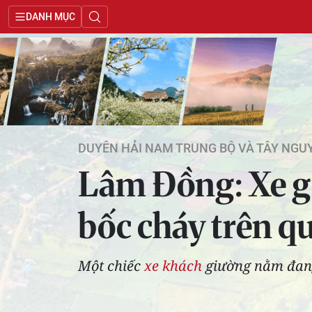
DANH MỤC
DUYÊN HẢI NAM TRUNG BỘ VÀ TÂY NGU
Lâm Đồng: Xe g
bốc cháy trên qu
Một chiếc
xe khách
giường nằm đang 