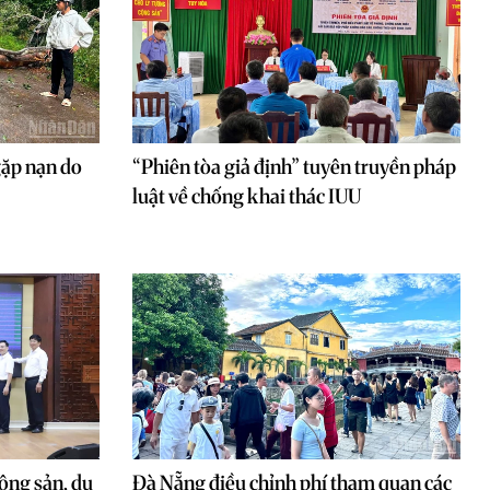
ặp nạn do
“Phiên tòa giả định” tuyên truyền pháp
luật về chống khai thác IUU
ông sản, du
Đà Nẵng điều chỉnh phí tham quan các