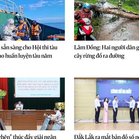
 sẵn sàng cho Hội thi tàu
Lâm Đồng: Hai người dân g
hao huấn luyện tàu năm
cây rừng đổ ra đường
hẽn" thúc đẩy giải ngân
Đắk Lắk ra mắt bản đồ số n