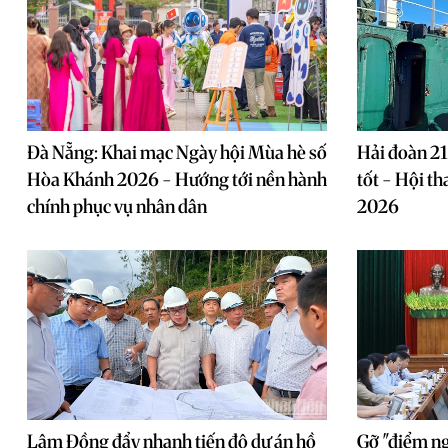
Đà Nẵng: Khai mạc Ngày hội Mùa hè số
Hải đoàn 21
Hòa Khánh 2026 - Hướng tới nền hành
tốt - Hội t
chính phục vụ nhân dân
2026
Lâm Đồng đẩy nhanh tiến độ dự án hồ
Gỡ "điểm ng