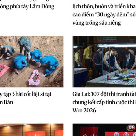
công phía tây Lâm Đồng
lịch thôn, buôn và triển kha
cao điểm “30 ngày đêm” số 
vùng trồng sầu riêng
tập 3 hài cốt liệt sĩ tại
Gia Lai: 107 đội thi tranh tà
n Bàn
chung kết cấp tỉnh cuộc th
Wro 2026