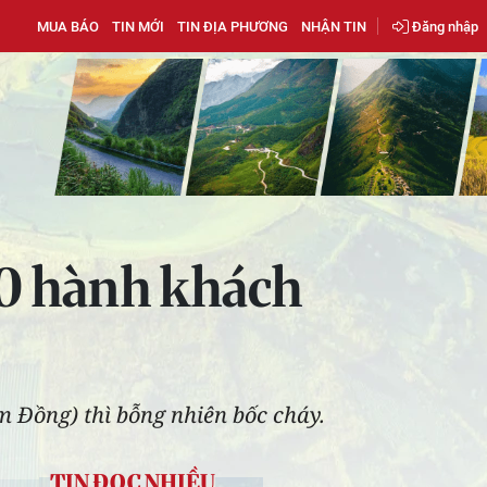
MUA BÁO
TIN MỚI
TIN ĐỊA PHƯƠNG
NHẬN TIN
Đăng nhập
0 hành khách
m Đồng) thì bỗng nhiên bốc cháy.
TIN ĐỌC NHIỀU