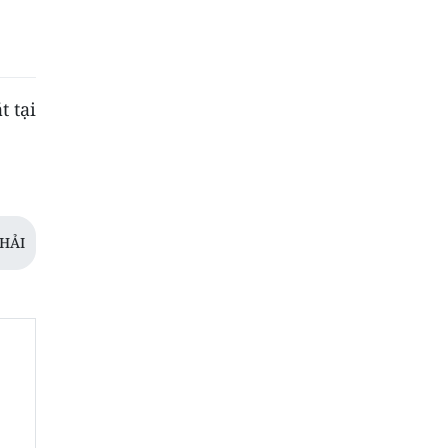
t tại
HẢI