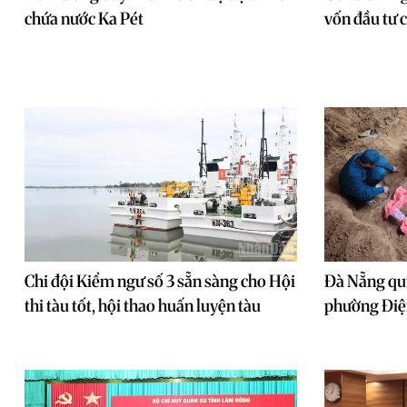
chứa nước Ka Pét
vốn đầu tư 
Chi đội Kiểm ngư số 3 sẵn sàng cho Hội
Đà Nẵng quy 
thi tàu tốt, hội thao huấn luyện tàu
phường Điệ