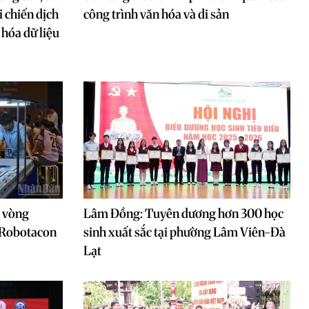
i chiến dịch
công trình văn hóa và di sản
hóa dữ liệu
i vòng
Lâm Đồng: Tuyên dương hơn 300 học
i Robotacon
sinh xuất sắc tại phường Lâm Viên-Đà
Lạt