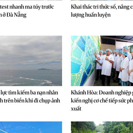
 test nhanh ma túy trước
Khai thác tri thức số, nâng 
n ở Đà Nẵng
lượng huấn luyện
lực tìm kiếm ba nạn nhân
Khánh Hòa: Doanh nghiệp 
h trên biển khi đi chụp ảnh
kiến nghị cơ chế tiếp sức p
xuất