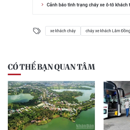
Cảnh báo tình trạng cháy xe ô-tô khách 
xe khách cháy
cháy xe khách Lâm Đồn
CÓ THỂ BẠN QUAN TÂM