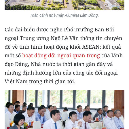
TIN MỚI
Toàn cảnh nhà máy Alumina Lâm Đồng.
TIN ĐỊA PHƯƠNG
Các đại biểu được nghe Phó Trưởng Ban Đối
Trung du và miền núi phía Bắc
ngoại Trung ương Ngô Lê Văn thông tin chuyên
Đồng bằng sông Hồng
đề về tình hình hoạt động khối ASEAN; kết quả
một số
hoạt động đối ngoại quan trọng
của lãnh
Bắc Trung Bộ
đạo Đảng, Nhà nước ta thời gian gần đây và
Duyên hải Nam Trung Bộ và Tây
những định hướng lớn của công tác đối ngoại
Nguyên
Việt Nam trong thời gian tới.
Đông Nam Bộ
Đồng bằng sông Cửu Long
Chuyên trang Hà Nội
Chuyên trang TP. Hồ Chí Minh