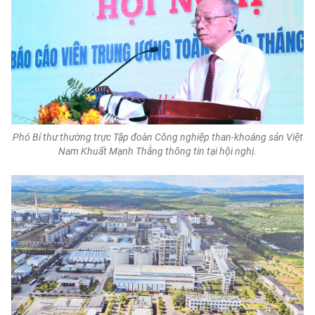
Media Pháp luật
Media Du lịch
Media Thế giới
Media Thể thao
Media Giáo dục
Phó Bí thư thường trực Tập đoàn Công nghiệp than-khoáng sản Việt
Nam Khuất Mạnh Thắng thông tin tại hội nghị.
Media Y tế
Media Khoa học - Công nghệ
Media Môi trường
Ảnh
Infographic