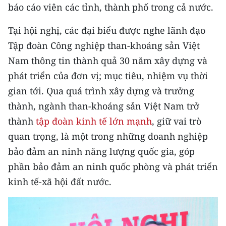
CHƯƠNG TRÌNH OCOP - MỖI XÃ
báo cáo viên các tỉnh, thành phố trong cả nước.
MỘT SẢN PHẨM
Tại hội nghị, các đại biểu được nghe lãnh đạo
Tập đoàn Công nghiệp than-khoáng sản Việt
RADIO
Nam thông tin thành quả 30 năm xây dựng và
MEDIA CENTER
phát triển của đơn vị; mục tiêu, nhiệm vụ thời
gian tới. Qua quá trình xây dựng và trưởng
E-Magazine
thành, ngành than-khoáng sản Việt Nam trở
Video
thành
tập đoàn kinh tế lớn mạnh
, giữ vai trò
quan trọng, là một trong những doanh nghiệp
Media Chính trị
bảo đảm an ninh năng lượng quốc gia, góp
Media Kinh tế
phần bảo đảm an ninh quốc phòng và phát triển
kinh tế-xã hội đất nước.
Media Văn hóa
Media Xã hội