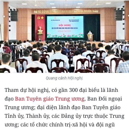
THỂ THAO
GIÁO DỤC
Y TẾ
KHOA HỌC - CÔNG NGHỆ
MÔI TRƯỜNG
BẠN ĐỌC
Quang cảnh Hội nghị.
Tham dự hội nghị, có gần 300 đại biểu là lãnh
KIỂM CHỨNG THÔNG TIN
đạo
Ban Tuyên giáo Trung ương
, Ban Đối ngoại
TRI THỨC CHUYÊN SÂU
Trung ương; đại diện lãnh đạo Ban Tuyên giáo
Tỉnh ủy, Thành ủy, các Đảng ủy trực thuộc Trung
54 DÂN TỘC VIỆT NAM
ương; các tổ chức chính trị-xã hội và đội ngũ