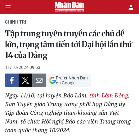
CHÍNH TRỊ
Tập trung tuyên truyền các chủ đề
CHÍNH TRỊ
lớn, trọng tâm tiến tới Đại hội lần thứ
14 của Đảng
KINH TẾ
11/10/2024 09:53
VĂN HÓA
Prefer Nhan Dan
on Google
XÃ HỘI
Ngày 11/10, tại huyện Bảo Lâm,
tỉnh Lâm Đồng
,
PHÁP LUẬT
Ban Tuyên giáo Trung ương phối hợp Đảng ủy
Tập đoàn Công nghiệp than-khoáng sản Việt
DU LỊCH
Nam, tổ chức Hội nghị Báo cáo viên Trung ương
toàn quốc tháng 10/2024.
THẾ GIỚI