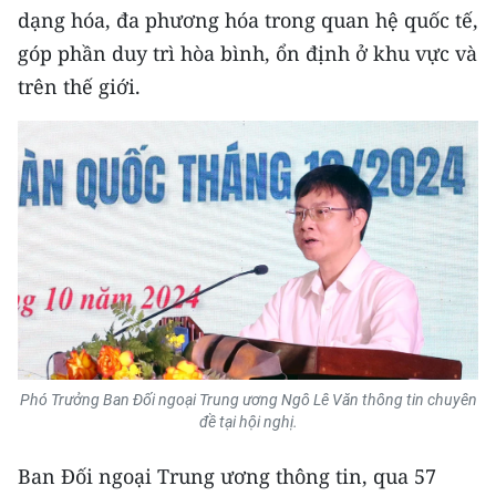
ENGLISH
dạng hóa, đa phương hóa trong quan hệ quốc tế,
góp phần duy trì hòa bình, ổn định ở khu vực và
中文
trên thế giới.
FRANÇAIS
РУССКИЙ
ESPAÑOL
한국어
Phó Trưởng Ban Đối ngoại Trung ương Ngô Lê Văn thông tin chuyên
đề tại hội nghị.
Ban Đối ngoại Trung ương thông tin, qua 57