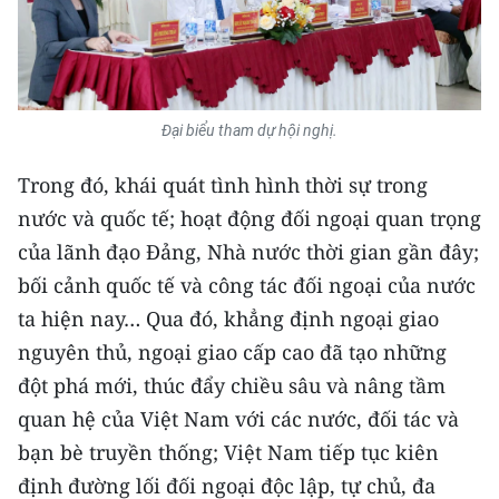
CHUYÊN ĐỀ
CÁC CHUYÊN TRANG
Đại biểu tham dự hội nghị.
VỀ BÁO NHÂN DÂN
Trong đó, khái quát tình hình thời sự trong
nước và quốc tế; hoạt động đối ngoại quan trọng
THỜI NAY
của lãnh đạo Đảng, Nhà nước thời gian gần đây;
NHÂN DÂN CUỐI TUẦN
bối cảnh quốc tế và công tác đối ngoại của nước
ta hiện nay… Qua đó, khẳng định ngoại giao
NHÂN DÂN HẰNG THÁNG
nguyên thủ, ngoại giao cấp cao đã tạo những
đột phá mới, thúc đẩy chiều sâu và nâng tầm
MUA BÁO
quan hệ của Việt Nam với các nước, đối tác và
ĐỌC BÁO IN
bạn bè truyền thống; Việt Nam tiếp tục kiên
định đường lối đối ngoại độc lập, tự chủ, đa