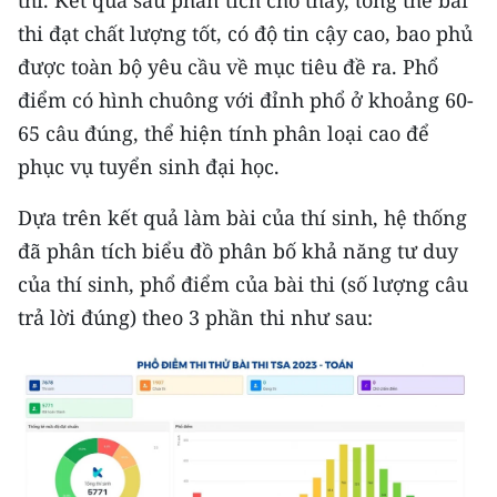
Media Pháp luật
thi đạt chất lượng tốt, có độ tin cậy cao, bao phủ
Media Du lịch
được toàn bộ yêu cầu về mục tiêu đề ra. Phổ
điểm có hình chuông với đỉnh phổ ở khoảng 60-
Media Thế giới
65 câu đúng, thể hiện tính phân loại cao để
Media Thể thao
phục vụ tuyển sinh đại học.
Media Giáo dục
Dựa trên kết quả làm bài của thí sinh, hệ thống
đã phân tích biểu đồ phân bố khả năng tư duy
Media Y tế
của thí sinh, phổ điểm của bài thi (số lượng câu
Media Khoa học - Công nghệ
trả lời đúng) theo 3 phần thi như sau:
Media Môi trường
Ảnh
Infographic