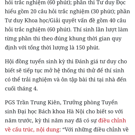
hỏi trắc nghiệm (60 phút); phần thi Tư duy Đọc
ENGLISH
hiểu gồm 20 câu hỏi trắc nghiệm (30 phút); phần
中文
Tư duy Khoa học/Giải quyết vấn đề gồm 40 câu
hỏi trắc nghiệm (60 phút). Thí sinh lần lượt làm
FRANÇAIS
từng phần thi theo đúng khung thời gian quy
định với tổng thời lượng là 150 phút.
РУССКИЙ
Hội đồng tuyển sinh kỳ thi Đánh giá tư duy cho
ESPAÑOL
biết sẽ tiếp tục mở hệ thống thi thử để thí sinh
한국어
có thể trải nghiệm và ôn tập bài thi tại nhà đến
cuối tháng 4.
PGS Trần Trung Kiên, Trưởng phòng Tuyển
sinh Đại học Bách khoa Hà Nội cho biết so với
năm trước, kỳ thi năm nay đã có sự
điều chỉnh
về cấu trúc, nội dung
: “Với những điều chỉnh về