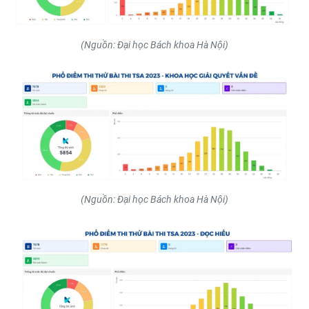
TIN MỚI
TIN ĐỊA PHƯƠNG
(Nguồn: Đại học Bách khoa Hà Nội)
Trung du và miền núi phía Bắc
Đồng bằng sông Hồng
Bắc Trung Bộ
Duyên hải Nam Trung Bộ và Tây
Nguyên
(Nguồn: Đại học Bách khoa Hà Nội)
Đông Nam Bộ
Đồng bằng sông Cửu Long
Chuyên trang Hà Nội
Chuyên trang TP. Hồ Chí Minh