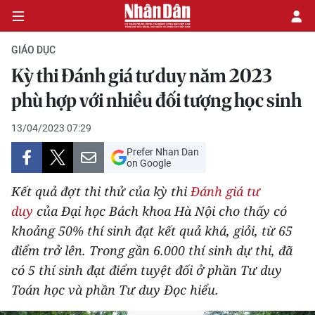
GIÁO DỤC
Kỳ thi Đánh giá tư duy năm 2023
CHÍNH TRỊ
phù hợp với nhiều đối tượng học sinh
KINH TẾ
13/04/2023 07:29
Prefer Nhan Dan
VĂN HÓA
on Google
Kết quả đợt thi thử của kỳ thi
Đánh giá tư
XÃ HỘI
duy
của Đại học Bách khoa Hà Nội cho thấy có
khoảng 50% thí sinh đạt kết quả khá, giỏi, từ 65
PHÁP LUẬT
điểm trở lên. Trong gần 6.000 thí sinh dự thi, đã
DU LỊCH
có 5 thí sinh đạt điểm tuyệt đối ở phần Tư duy
Toán học và phần Tư duy Đọc hiểu.
THẾ GIỚI