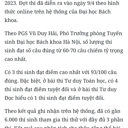
2023. Đợt thi đã diễn ra vào ngày 9/4 theo hình
CHƯƠNG TRÌNH OCOP - MỖI XÃ
MỘT SẢN PHẨM
thức online trên hệ thống của Đại học Bách
khoa.
RADIO
Theo PGS Vũ Duy Hải, Phó Trưởng phòng Tuyển
sinh Đại học Bách khoa Hà Nội, số lượng thí
MEDIA CENTER
sinh đạt số câu đúng từ 60-70 câu chiếm tỷ trọng
E-Magazine
cao nhất.
Video
Có 3 thí sinh đạt điểm cao nhất với 93/100 câu
Media Chính trị
đúng. Đặc biệt, ở bài thi Tư duy Toán học, có 4
thí sinh đạt điểm tuyệt đối và ở bài thi Tư duy
Media Kinh tế
Đọc hiểu có 1 thí sinh đạt điểm tuyệt đối.
Media Văn hóa
Theo kết quả ghi nhận trên hệ thống, đã có gần
Media Xã hội
6.000 thí sinh tham gia thi thử với đầy đủ 3 phần
thi. Kết quả sau phân tích cho thấy, tổng thể bài