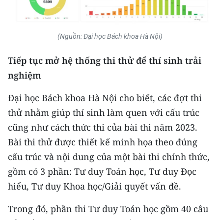
CHUYÊN ĐỀ
(Nguồn: Đại học Bách khoa Hà Nội)
CÁC CHUYÊN TRANG
Tiếp tục mở hệ thống thi thử để thí sinh trải
nghiệm
VỀ BÁO NHÂN DÂN
Đại học Bách khoa Hà Nội cho biết, các đợt thi
THỜI NAY
thử nhằm giúp thí sinh làm quen với cấu trúc
NHÂN DÂN CUỐI TUẦN
cũng như cách thức thi của bài thi năm 2023.
Bài thi thử được thiết kế minh họa theo đúng
NHÂN DÂN HẰNG THÁNG
cấu trúc và nội dung của một bài thi chính thức,
gồm có 3 phần: Tư duy Toán học, Tư duy Đọc
MUA BÁO
hiểu, Tư duy Khoa học/Giải quyết vấn đề.
ĐỌC BÁO IN
Trong đó, phần thi Tư duy Toán học gồm 40 câu