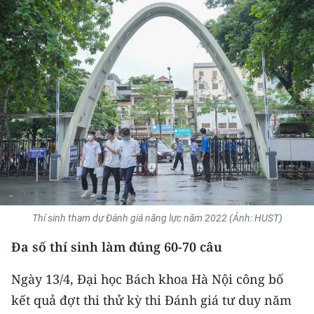
THỂ THAO
GIÁO DỤC
Y TẾ
KHOA HỌC - CÔNG NGHỆ
MÔI TRƯỜNG
BẠN ĐỌC
KIỂM CHỨNG THÔNG TIN
Thí sinh tham dự Đánh giá năng lực năm 2022 (Ảnh: HUST)
Đa số thí sinh làm đúng 60-70 câu
TRI THỨC CHUYÊN SÂU
Ngày 13/4, Đại học Bách khoa Hà Nội công bố
54 DÂN TỘC VIỆT NAM
kết quả đợt thi thử kỳ thi Đánh giá tư duy năm