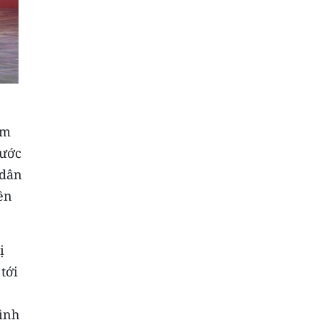
am
nước
 dân
ền
ị
tới
ình