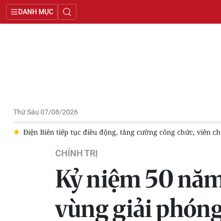
DANH MỤC
Thứ Sáu 07/08/2026
về xã
Nâng cao chất lượng xuất bản phẩm, phục vụ hiệu quả c
CHÍNH TRỊ
Kỷ niệm 50 năm 
vùng giải phóng