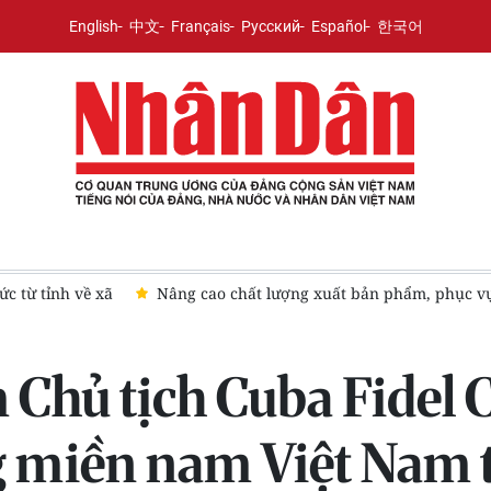
English
中文
Français
Русский
Español
한국어
ác nhiệm vụ chính trị
7 thành phố trực thuộc Trung ương qu
Chủ tịch Cuba Fidel 
 miền nam Việt Nam t