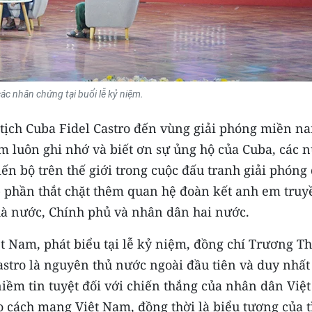
các nhân chứng tại buổi lễ kỷ niệm.
ịch Cuba Fidel Castro đến vùng giải phóng miền n
m luôn ghi nhớ và biết ơn sự ủng hộ của Cuba, các 
iến bộ trên thế giới trong cuộc đấu tranh giải phóng
óp phần thắt chặt thêm quan hệ đoàn kết anh em truy
hà nước, Chính phủ và nhân dân hai nước.
 Nam, phát biểu tại lễ kỷ niệm, đồng chí Trương Th
stro là nguyên thủ nước ngoài đầu tiên và duy nhất 
iềm tin tuyệt đối với chiến thắng của nhân dân Việt
 cách mạng Việt Nam, đồng thời là biểu tượng của t