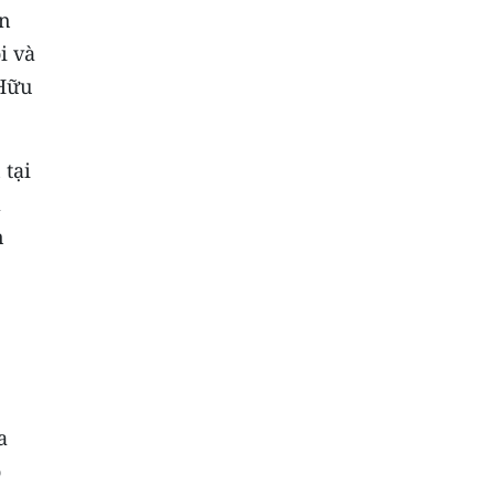
ên
i và
 Hữu
 tại
a
n
a
o