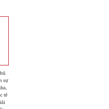
Chủ
m sự
uba,
c tế
iải