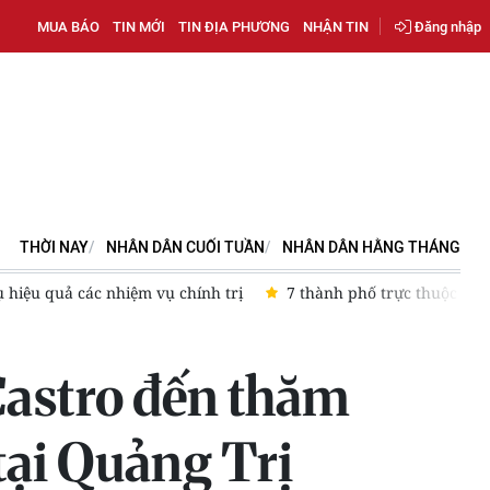
MUA BÁO
TIN MỚI
TIN ĐỊA PHƯƠNG
NHẬN TIN
Đăng nhập
THỜI NAY
NHÂN DÂN CUỐI TUẦN
NHÂN DÂN HẰNG THÁNG
yết tâm bứt phá từ các phong trào thi đua
Làng Hữu nghị Việ
Castro đến thăm
ại Quảng Trị