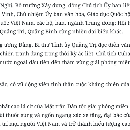
ghị, Bộ trưởng Xây dựng, đồng Chủ tịch Ủy ban li
Vinh, Chủ nhiệm Ủy ban văn hóa, Giáo dục Quốc hộ
quốc Việt Nam, các bộ, ban, ngành Trung ương; Hội
 Quảng Trị, Quảng Bình cùng nhiều đại biểu khác.
 ương Đảng, Bí thư Tỉnh ủy Quảng Trị đọc diễn văn
hiến tranh đang trong thời kỳ ác liệt, Chủ tịch Cub
ia nước ngoài đầu tiên đến thăm vùng giải phóng miề
 sắc, cổ vũ động viên tinh thần cuộc kháng chiến của
 phất cao lá cờ của Mặt trận Dân tộc giải phóng miền
ùi thuốc súng và ngổn ngang xác xe tăng, đại bác củ
 trí mọi người Việt Nam và trở thành biểu tượng ca