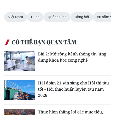
Việt Nam
Cuba
Quảng Bình
Đồng hới
50 năm ch
CÓ THỂ BẠN QUAN TÂM
Bài 2: Mở rộng kênh thông tin, ứng
dụng khoa học công nghệ
Hải đoàn 21 sẵn sàng cho Hội thi tàu
tốt - Hội thao huấn luyện tàu năm
2026
Thực hiện thắng lợi các mục tiêu,