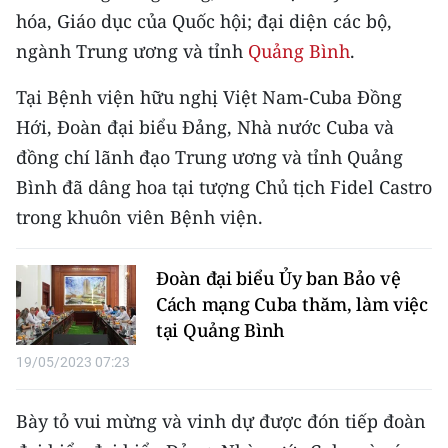
CHƯƠNG TRÌNH OCOP - MỖI XÃ
hóa, Giáo dục của Quốc hội; đại diện các bộ,
MỘT SẢN PHẨM
ngành Trung ương và tỉnh
Quảng Bình
.
Tại Bệnh viện hữu nghị Việt Nam-Cuba Đồng
RADIO
Hới, Đoàn đại biểu Đảng, Nhà nước Cuba và
MEDIA CENTER
đồng chí lãnh đạo Trung ương và tỉnh Quảng
Bình đã dâng hoa tại tượng Chủ tịch Fidel Castro
E-Magazine
trong khuôn viên Bệnh viện.
Video
Đoàn đại biểu Ủy ban Bảo vệ
Media Chính trị
Cách mạng Cuba thăm, làm việc
Media Kinh tế
tại Quảng Bình
19/05/2023 07:23
Media Văn hóa
Media Xã hội
Bày tỏ vui mừng và vinh dự được đón tiếp đoàn