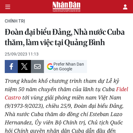
CHÍNH TRỊ
Đoàn đại biểu Đảng, Nhà nước Cuba
CHÍNH TRỊ
thăm, làm việc tại Quảng Bình
KINH TẾ
25/09/2023 11:13
Prefer Nhan Dan
VĂN HÓA
on Google
Trong khuôn khổ chương trình tham dự Lễ kỷ
XÃ HỘI
niệm 50 năm chuyến thăm của lãnh tụ Cuba
Fidel
Castro
tới vùng giải phóng miền nam Việt Nam
PHÁP LUẬT
(9/1973-9/2023), chiều 25/9, Đoàn đại biểu Đảng,
DU LỊCH
Nhà nước Cuba thăm do đồng chí Esteban Lazo
Hernandez, Ủy viên Bộ Chính trị, Chủ tịch Quốc
THẾ GIỚI
hội Chính quyền nhân dân Cuba dẫn đầu đến