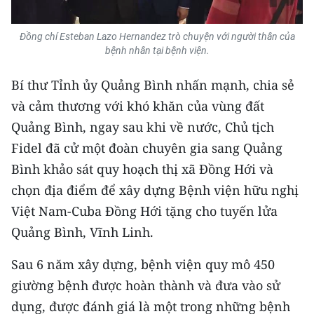
CHUYÊN ĐỀ
Đồng chí Esteban Lazo Hernandez trò chuyện với người thân của
bệnh nhân tại bệnh viện.
CÁC CHUYÊN TRANG
Bí thư Tỉnh ủy Quảng Bình nhấn mạnh, chia sẻ
và cảm thương với khó khăn của vùng đất
VỀ BÁO NHÂN DÂN
Quảng Bình, ngay sau khi về nước, Chủ tịch
THỜI NAY
Fidel đã cử một đoàn chuyên gia sang Quảng
Bình khảo sát quy hoạch thị xã Đồng Hới và
NHÂN DÂN CUỐI TUẦN
chọn địa điểm để xây dựng Bệnh viện hữu nghị
NHÂN DÂN HẰNG THÁNG
Việt Nam-Cuba Đồng Hới tặng cho tuyến lửa
Quảng Bình, Vĩnh Linh.
MUA BÁO
Sau 6 năm xây dựng, bệnh viện quy mô 450
ĐỌC BÁO IN
giường bệnh được hoàn thành và đưa vào sử
dụng, được đánh giá là một trong những bệnh