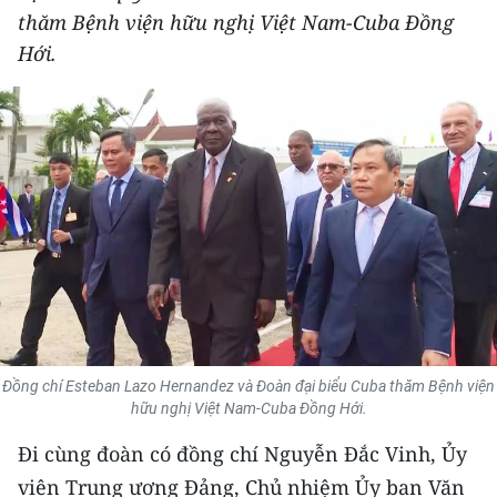
thăm Bệnh viện hữu nghị Việt Nam-Cuba Đồng
THỂ THAO
Hới.
GIÁO DỤC
Y TẾ
KHOA HỌC - CÔNG NGHỆ
MÔI TRƯỜNG
BẠN ĐỌC
KIỂM CHỨNG THÔNG TIN
Đồng chí Esteban Lazo Hernandez và Đoàn đại biểu Cuba thăm Bệnh viện
TRI THỨC CHUYÊN SÂU
hữu nghị Việt Nam-Cuba Đồng Hới.
Đi cùng đoàn có đồng chí Nguyễn Đắc Vinh, Ủy
54 DÂN TỘC VIỆT NAM
viên Trung ương Đảng, Chủ nhiệm Ủy ban Văn