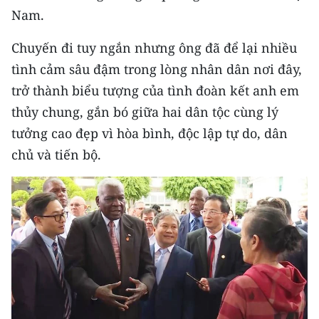
TIN MỚI
Nam.
Chuyến đi tuy ngắn nhưng ông đã để lại nhiều
TIN ĐỊA PHƯƠNG
tình cảm sâu đậm trong lòng nhân dân nơi đây,
Trung du và miền núi phía Bắc
trở thành biểu tượng của tình đoàn kết anh em
thủy chung, gắn bó giữa hai dân tộc cùng lý
Đồng bằng sông Hồng
tưởng cao đẹp vì hòa bình, độc lập tự do, dân
Bắc Trung Bộ
chủ và tiến bộ.
Duyên hải Nam Trung Bộ và Tây
Nguyên
Đông Nam Bộ
Đồng bằng sông Cửu Long
Chuyên trang Hà Nội
Chuyên trang TP. Hồ Chí Minh