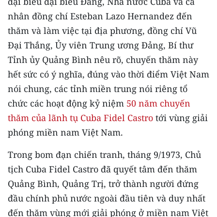
đại biểu đại biểu Đảng, Nhà nước Cuba và cá
Media Pháp luật
nhân đồng chí Esteban Lazo Hernandez đến
Media Du lịch
thăm và làm việc tại địa phương, đồng chí Vũ
Đại Thắng, Ủy viên Trung ương Đảng, Bí thư
Media Thế giới
Tỉnh ủy Quảng Bình nêu rõ, chuyến thăm này
Media Thể thao
hết sức có ý nghĩa, đúng vào thời điểm Việt Nam
nói chung, các tỉnh miền trung nói riêng tổ
Media Giáo dục
chức các hoạt động kỷ niệm
50 năm chuyến
Media Y tế
thăm của lãnh tụ Cuba Fidel Castro
tới vùng giải
phóng miền nam Việt Nam.
Media Khoa học - Công nghệ
Media Môi trường
Trong bom đạn chiến tranh, tháng 9/1973, Chủ
tịch Cuba Fidel Castro đã quyết tâm đến thăm
Ảnh
Quảng Bình, Quảng Trị, trở thành người đứng
Infographic
đầu chính phủ nước ngoài đầu tiên và duy nhất
đến thăm vùng mới giải phóng ở miền nam Việt