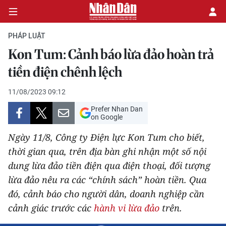
PHÁP LUẬT
Kon Tum: Cảnh báo lừa đảo hoàn trả
CHÍNH TRỊ
tiền điện chênh lệch
KINH TẾ
11/08/2023 09:12
Prefer Nhan Dan
VĂN HÓA
on Google
Ngày 11/8, Công ty Điện lực Kon Tum cho biết,
XÃ HỘI
thời gian qua, trên địa bàn ghi nhận một số nội
dung lừa đảo tiền điện qua điện thoại, đối tượng
PHÁP LUẬT
lừa đảo nêu ra các “chính sách” hoàn tiền. Qua
DU LỊCH
đó, cảnh báo cho người dân, doanh nghiệp cần
cảnh giác trước các
hành vi lừa đảo
trên.
THẾ GIỚI