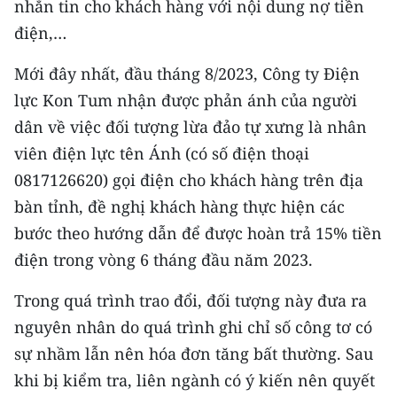
nhắn tin cho khách hàng với nội dung nợ tiền
Media Pháp luật
điện,…
Media Du lịch
Mới đây nhất, đầu tháng 8/2023, Công ty Điện
Media Thế giới
lực Kon Tum nhận được phản ánh của người
Media Thể thao
dân về việc đối tượng lừa đảo tự xưng là nhân
viên điện lực tên Ánh (có số điện thoại
Media Giáo dục
0817126620) gọi điện cho khách hàng trên địa
Media Y tế
bàn tỉnh, đề nghị khách hàng thực hiện các
bước theo hướng dẫn để được hoàn trả 15% tiền
Media Khoa học - Công nghệ
điện trong vòng 6 tháng đầu năm 2023.
Media Môi trường
Trong quá trình trao đổi, đối tượng này đưa ra
Ảnh
nguyên nhân do quá trình ghi chỉ số công tơ có
sự nhầm lẫn nên hóa đơn tăng bất thường. Sau
Infographic
khi bị kiểm tra, liên ngành có ý kiến nên quyết