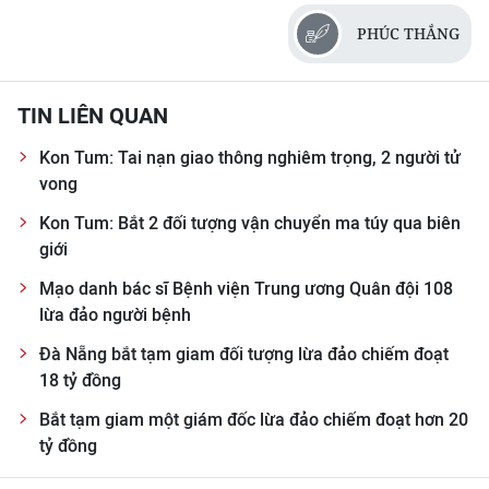
ENGLISH
PHÚC THẮNG
中文
TIN LIÊN QUAN
FRANÇAIS
Kon Tum: Tai nạn giao thông nghiêm trọng, 2 người tử
РУССКИЙ
vong
ESPAÑOL
Kon Tum: Bắt 2 đối tượng vận chuyển ma túy qua biên
giới
한국어
Mạo danh bác sĩ Bệnh viện Trung ương Quân đội 108
lừa đảo người bệnh
Đà Nẵng bắt tạm giam đối tượng lừa đảo chiếm đoạt
18 tỷ đồng
Bắt tạm giam một giám đốc lừa đảo chiếm đoạt hơn 20
tỷ đồng