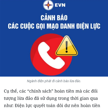
THỂ THAO
GIÁO DỤC
Y TẾ
KHOA HỌC - CÔNG NGHỆ
MÔI TRƯỜNG
BẠN ĐỌC
KIỂM CHỨNG THÔNG TIN
Ngành điện phát đi cảnh báo lừa đảo.
TRI THỨC CHUYÊN SÂU
Cụ thể, các “chính sách” hoàn tiền mà các đối
tượng lừa đảo đã sử dụng trong thời gian qua
54 DÂN TỘC VIỆT NAM
như: Điện lực quyết toán dôi dư nên hoàn tiền