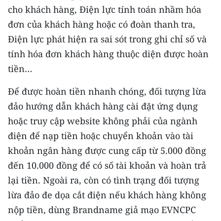
CHƯƠNG TRÌNH OCOP - MỖI XÃ
cho khách hàng, Điện lực tính toán nhầm hóa
MỘT SẢN PHẨM
đơn của khách hàng hoặc có đoàn thanh tra,
Điện lực phát hiện ra sai sót trong ghi chỉ số và
RADIO
tính hóa đơn khách hàng thuộc diện được hoàn
tiền…
MEDIA CENTER
Để được hoàn tiền nhanh chóng, đối tượng lừa
E-Magazine
đảo hướng dẫn khách hàng cài đặt ứng dụng
Video
hoặc truy cập website không phải của ngành
điện để nạp tiền hoặc chuyển khoản vào tài
Media Chính trị
khoản ngân hàng được cung cấp từ 5.000 đồng
Media Kinh tế
đến 10.000 đồng để có số tài khoản và hoàn trả
lại tiền. Ngoài ra, còn có tình trạng đối tượng
Media Văn hóa
lừa đảo đe dọa cắt điện nếu khách hàng không
Media Xã hội
nộp tiền, dùng Brandname giả mạo EVNCPC