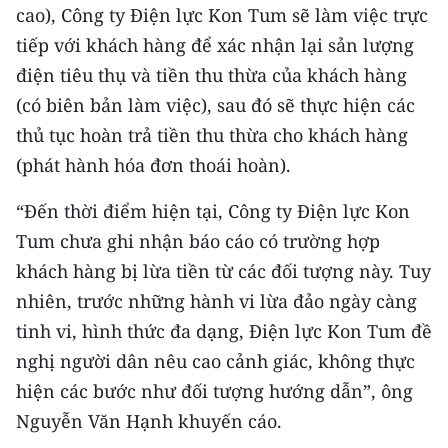
cao), Công ty Điện lực Kon Tum sẽ làm việc trực
CHUYÊN ĐỀ
tiếp với khách hàng để xác nhận lại sản lượng
điện tiêu thụ và tiền thu thừa của khách hàng
CÁC CHUYÊN TRANG
(có biên bản làm việc), sau đó sẽ thực hiện các
thủ tục hoàn trả tiền thu thừa cho khách hàng
VỀ BÁO NHÂN DÂN
(phát hành hóa đơn thoái hoàn).
THỜI NAY
“Đến thời điểm hiện tại, Công ty Điện lực Kon
Tum chưa ghi nhận báo cáo có trường hợp
NHÂN DÂN CUỐI TUẦN
khách hàng bị lừa tiền từ các đối tượng này. Tuy
nhiên, trước những hành vi lừa đảo ngày càng
NHÂN DÂN HẰNG THÁNG
tinh vi, hình thức đa dạng, Điện lực Kon Tum đề
MUA BÁO
nghị người dân nêu cao cảnh giác, không thực
hiện các bước như đối tượng hướng dẫn”, ông
ĐỌC BÁO IN
Nguyễn Văn Hạnh khuyến cáo.