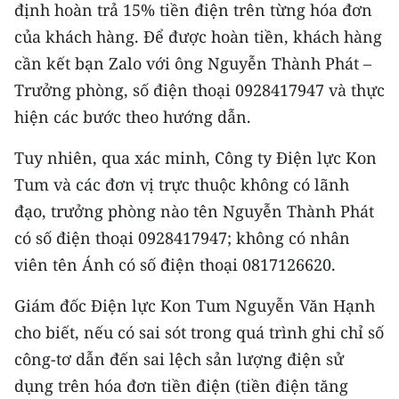
định hoàn trả 15% tiền điện trên từng hóa đơn
TIN MỚI
của khách hàng. Để được hoàn tiền, khách hàng
TIN ĐỊA PHƯƠNG
cần kết bạn Zalo với ông Nguyễn Thành Phát –
Trưởng phòng, số điện thoại 0928417947 và thực
Trung du và miền núi phía Bắc
hiện các bước theo hướng dẫn.
Đồng bằng sông Hồng
Tuy nhiên, qua xác minh, Công ty Điện lực Kon
Bắc Trung Bộ
Tum và các đơn vị trực thuộc không có lãnh
đạo, trưởng phòng nào tên Nguyễn Thành Phát
Duyên hải Nam Trung Bộ và Tây
có số điện thoại 0928417947; không có nhân
Nguyên
viên tên Ánh có số điện thoại 0817126620.
Đông Nam Bộ
Giám đốc Điện lực Kon Tum Nguyễn Văn Hạnh
Đồng bằng sông Cửu Long
cho biết, nếu có sai sót trong quá trình ghi chỉ số
Chuyên trang Hà Nội
công-tơ dẫn đến sai lệch sản lượng điện sử
dụng trên hóa đơn tiền điện (tiền điện tăng
Chuyên trang TP. Hồ Chí Minh