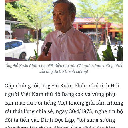
TIN MỚI
TIN ĐỊA PHƯƠNG
Trung du và miền núi phía Bắc
Đồng bằng sông Hồng
Bắc Trung Bộ
Ông Đỗ Xuân Phúc cho biết, điều mơ ước đất nước được thống nhất
Duyên hải Nam Trung Bộ và Tây
của ông đã trở thành sự thật.
Nguyên
Gặp chúng tôi, ông Đỗ Xuân Phúc, Chủ tịch Hội
Đông Nam Bộ
người Việt Nam thủ đô Bangkok và vùng phụ
Đồng bằng sông Cửu Long
cận mặc dù nói tiếng Việt không giỏi lắm nhưng
rất thật lòng chia sẻ, ngày 30/4/1975, nghe tin bộ
Chuyên trang Hà Nội
đội ta tiến vào Dinh Độc Lập, “tôi sung sướng
Chuyên trang TP. Hồ Chí Minh