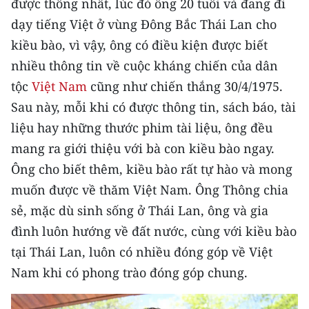
được thống nhất, lúc đó ông 20 tuổi và đang đi
Media Pháp luật
dạy tiếng Việt ở vùng Đông Bắc Thái Lan cho
Media Du lịch
kiều bào, vì vậy, ông có điều kiện được biết
nhiều thông tin về cuộc kháng chiến của dân
Media Thế giới
tộc
Việt Nam
cũng như chiến thắng 30/4/1975.
Media Thể thao
Sau này, mỗi khi có được thông tin, sách báo, tài
liệu hay những thước phim tài liệu, ông đều
Media Giáo dục
mang ra giới thiệu với bà con kiều bào ngay.
Media Y tế
Ông cho biết thêm, kiều bào rất tự hào và mong
Media Khoa học - Công nghệ
muốn được về thăm Việt Nam. Ông Thông chia
sẻ, mặc dù sinh sống ở Thái Lan, ông và gia
Media Môi trường
đình luôn hướng về đất nước, cùng với kiều bào
Ảnh
tại Thái Lan, luôn có nhiều đóng góp về Việt
Nam khi có phong trào đóng góp chung.
Infographic