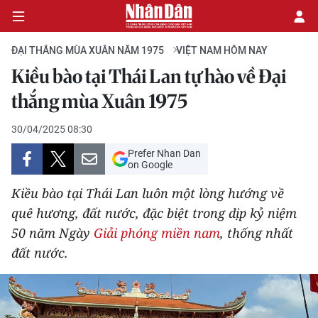
ĐẠI THẮNG MÙA XUÂN NĂM 1975
VIỆT NAM HÔM NAY
Kiều bào tại Thái Lan tự hào về Đại
CHÍNH TRỊ
thắng mùa Xuân 1975
KINH TẾ
30/04/2025 08:30
Prefer Nhan Dan
VĂN HÓA
on Google
Kiều bào tại Thái Lan luôn một lòng hướng về
XÃ HỘI
quê hương, đất nước, đặc biệt trong dịp kỷ niệm
50 năm Ngày
Giải phóng miền nam
, thống nhất
PHÁP LUẬT
đất nước.
DU LỊCH
THẾ GIỚI