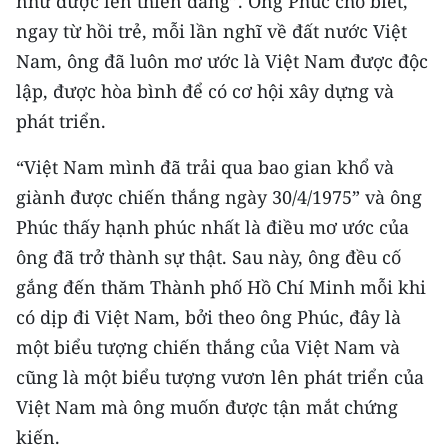
như được lên thiên đàng”. Ông Phúc cho biết,
ngay từ hồi trẻ, mỗi lần nghĩ về đất nước Việt
CHUYÊN ĐỀ
Nam, ông đã luôn mơ ước là Việt Nam được độc
lập, được hòa bình để có cơ hội xây dựng và
CÁC CHUYÊN TRANG
phát triển.
VỀ BÁO NHÂN DÂN
“Việt Nam mình đã trải qua bao gian khổ và
giành được chiến thắng ngày 30/4/1975” và ông
THỜI NAY
Phúc thấy hạnh phúc nhất là điều mơ ước của
NHÂN DÂN CUỐI TUẦN
ông đã trở thành sự thật. Sau này, ông đều cố
gắng đến thăm Thành phố Hồ Chí Minh mỗi khi
NHÂN DÂN HẰNG THÁNG
có dịp đi Việt Nam, bởi theo ông Phúc, đây là
một biểu tượng chiến thắng của Việt Nam và
MUA BÁO
cũng là một biểu tượng vươn lên phát triển của
ĐỌC BÁO IN
Việt Nam mà ông muốn được tận mắt chứng
kiến.