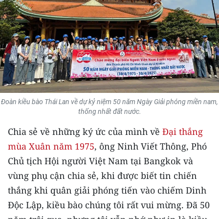
THỂ THAO
GIÁO DỤC
Y TẾ
KHOA HỌC - CÔNG NGHỆ
Đoàn kiều bào Thái Lan về dự kỷ niệm 50 năm Ngày Giải phóng miền nam,
MÔI TRƯỜNG
thống nhất đất nước.
BẠN ĐỌC
Chia sẻ về những ký ức của mình về
Đại thắng
mùa Xuân năm 1975
, ông Ninh Viết Thông, Phó
KIỂM CHỨNG THÔNG TIN
Chủ tịch Hội người Việt Nam tại Bangkok và
vùng phụ cận chia sẻ, khi được biết tin chiến
TRI THỨC CHUYÊN SÂU
thắng khi quân giải phóng tiến vào chiếm Dinh
54 DÂN TỘC VIỆT NAM
Độc Lập, kiều bào chúng tôi rất vui mừng. Đã 50