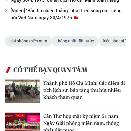
Ngày 30/4/1975: Chiến dịch Hồ Chí Minh toàn thắng
[Video] "Bản tin chiến thắng" phát trên sóng đài Tiếng
nói Việt Nam ngày 30/4/1975
giải phỏng miền nam
thống nhất đất nước
kiểu bào tại Th
CÓ THỂ BẠN QUAN TÂM
Thành phố Hồ Chí Minh: Các điểm di
tích lịch sử, bảo tàng thu hút nhiều
khách tham quan
Cần Thơ họp mặt kỷ niệm 51 năm
Ngày Giải phóng miền nam, thống
nhất đất nước