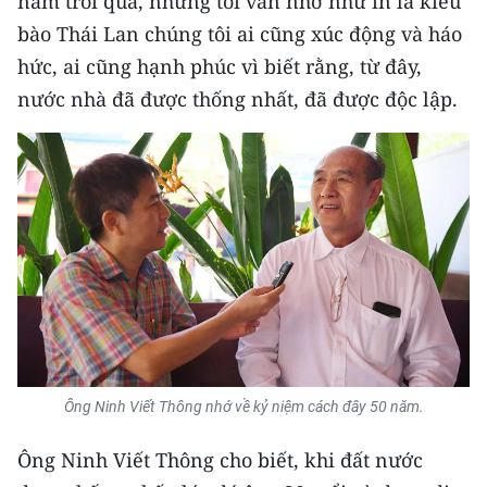
năm trôi qua, nhưng tôi vẫn nhớ như in là kiều
CHƯƠNG TRÌNH OCOP - MỖI XÃ
bào Thái Lan chúng tôi ai cũng xúc động và háo
MỘT SẢN PHẨM
hức, ai cũng hạnh phúc vì biết rằng, từ đây,
nước nhà đã được thống nhất, đã được độc lập.
RADIO
MEDIA CENTER
E-Magazine
Video
Media Chính trị
Media Kinh tế
Media Văn hóa
Ông Ninh Viết Thông nhớ về kỷ niệm cách đây 50 năm.
Media Xã hội
Ông Ninh Viết Thông cho biết, khi đất nước