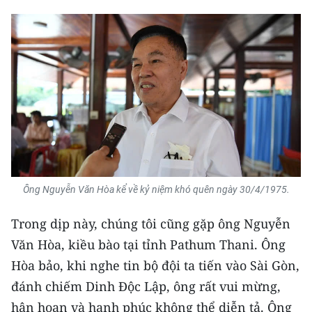
ENGLISH
中文
FRANÇAIS
РУССКИЙ
ESPAÑOL
한국어
Ông Nguyễn Văn Hòa kể về kỷ niệm khó quên ngày 30/4/1975.
Trong dịp này, chúng tôi cũng gặp ông Nguyễn
Văn Hòa, kiều bào tại tỉnh Pathum Thani. Ông
Hòa bảo, khi nghe tin bộ đội ta tiến vào Sài Gòn,
đánh chiếm Dinh Độc Lập, ông rất vui mừng,
hân hoan và hạnh phúc không thể diễn tả. Ông