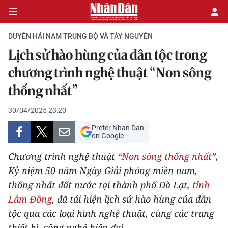
DUYÊN HẢI NAM TRUNG BỘ VÀ TÂY NGUYÊN
Lịch sử hào hùng của dân tộc trong
CHÍNH TRỊ
chương trình nghệ thuật “Non sông
thống nhất”
KINH TẾ
30/04/2025 23:20
VĂN HÓA
Prefer Nhan Dan
on Google
XÃ HỘI
Chương trình nghệ thuật “
Non sông thống nhất
”,
PHÁP LUẬT
Kỷ niệm 50 năm Ngày Giải phóng miền nam,
thống nhất đất nước tại thành phố Đà Lạt,
tỉnh
DU LỊCH
Lâm Đồng
, đã tái hiện lịch sử hào hùng của dân
tộc qua các loại hình nghệ thuật, cùng các trang
THẾ GIỚI
thiết bị, công nghệ hiện đại.