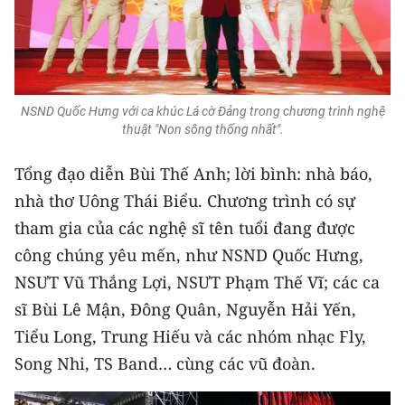
Media Pháp luật
Media Du lịch
Media Thế giới
NSND Quốc Hưng với ca khúc Lá cờ Đảng trong chương trình nghệ
Media Thể thao
thuật "Non sông thống nhất".
Media Giáo dục
Tổng đạo diễn Bùi Thế Anh; lời bình: nhà báo,
nhà thơ Uông Thái Biểu. Chương trình có sự
Media Y tế
tham gia của các nghệ sĩ tên tuổi đang được
Media Khoa học - Công nghệ
công chúng yêu mến, như NSND Quốc Hưng,
NSƯT Vũ Thắng Lợi, NSƯT Phạm Thế Vĩ; các ca
Media Môi trường
sĩ Bùi Lê Mận, Đông Quân, Nguyễn Hải Yến,
Ảnh
Tiểu Long, Trung Hiếu và các nhóm nhạc Fly,
Song Nhi, TS Band… cùng các vũ đoàn.
Infographic