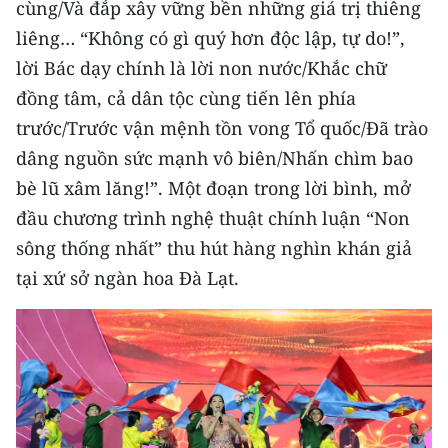
cùng/Và đắp xây vững bền những giá trị thiêng
liêng… “Không có gì quý hơn độc lập, tự do!”,
CHUYÊN ĐỀ
lời Bác dạy chính là lời non nước/Khắc chữ
CÁC CHUYÊN TRANG
đồng tâm, cả dân tộc cùng tiến lên phía
trước/Trước vận mệnh tồn vong Tổ quốc/Đã trào
VỀ BÁO NHÂN DÂN
dâng nguồn sức mạnh vô biên/Nhấn chìm bao
bè lũ xâm lăng!”. Một đoạn trong lời bình, mở
THỜI NAY
đầu chương trình nghệ thuật chính luận “Non
sông thống nhất” thu hút hàng nghìn khán giả
NHÂN DÂN CUỐI TUẦN
tại xứ sở ngàn hoa Đà Lạt.
NHÂN DÂN HẰNG THÁNG
MUA BÁO
ĐỌC BÁO IN