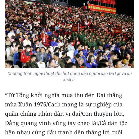
TIN MỚI
TIN ĐỊA PHƯƠNG
Trung du và miền núi phía Bắc
Đồng bằng sông Hồng
Bắc Trung Bộ
Chương trình nghệ thuật thu hút đông đảo người dân Đà Lạt và du
Duyên hải Nam Trung Bộ và Tây
khách.
Nguyên
“Từ Tổng khởi nghĩa mùa thu đến Đại thắng
Đông Nam Bộ
mùa Xuân 1975/Cách mạng là sự nghiệp của
Đồng bằng sông Cửu Long
quần chúng nhân dân vĩ đại/Con thuyền lớn,
Ðảng quang vinh vững tay chèo lái/Cả dân tộc
Chuyên trang Hà Nội
bên nhau cùng đấu tranh đến thắng lợi cuối
Chuyên trang TP. Hồ Chí Minh