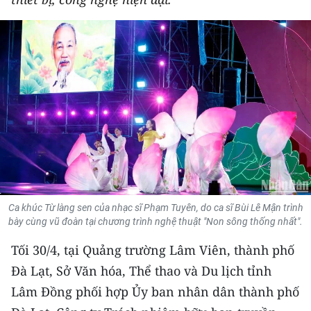
THỂ THAO
GIÁO DỤC
Y TẾ
KHOA HỌC - CÔNG NGHỆ
MÔI TRƯỜNG
BẠN ĐỌC
Ca khúc Từ làng sen của nhạc sĩ Phạm Tuyên, do ca sĩ Bùi Lê Mận trình
KIỂM CHỨNG THÔNG TIN
bày cùng vũ đoàn tại chương trình nghệ thuật "Non sông thống nhất".
Tối 30/4, tại Quảng trường Lâm Viên, thành phố
TRI THỨC CHUYÊN SÂU
Đà Lạt, Sở Văn hóa, Thể thao và Du lịch tỉnh
54 DÂN TỘC VIỆT NAM
Lâm Đồng phối hợp Ủy ban nhân dân thành phố