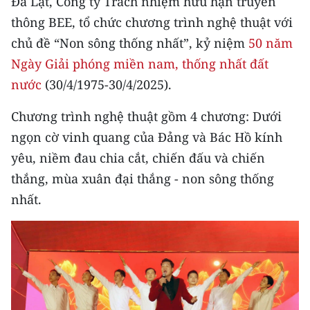
Đà Lạt, Công ty Trách nhiệm hữu hạn truyền
CHƯƠNG TRÌNH OCOP - MỖI XÃ
thông BEE, tổ chức chương trình nghệ thuật với
MỘT SẢN PHẨM
chủ đề “Non sông thống nhất”, kỷ niệm
50 năm
Ngày Giải phóng miền nam, thống nhất đất
RADIO
nước
(30/4/1975-30/4/2025).
MEDIA CENTER
Chương trình nghệ thuật gồm 4 chương: Dưới
E-Magazine
ngọn cờ vinh quang của Đảng và Bác Hồ kính
yêu, niềm đau chia cắt, chiến đấu và chiến
Video
thắng, mùa xuân đại thắng - non sông thống
Media Chính trị
nhất.
Media Kinh tế
Media Văn hóa
Media Xã hội