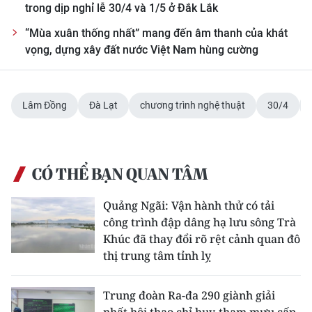
trong dịp nghỉ lễ 30/4 và 1/5 ở Đắk Lắk
“Mùa xuân thống nhất” mang đến âm thanh của khát
vọng, dựng xây đất nước Việt Nam hùng cường
Lâm Đồng
Đà Lạt
chương trình nghệ thuật
30/4
CÓ THỂ BẠN QUAN TÂM
Quảng Ngãi: Vận hành thử có tải
công trình đập dâng hạ lưu sông Trà
Khúc đã thay đổi rõ rệt cảnh quan đô
thị trung tâm tỉnh lỵ
Trung đoàn Ra-đa 290 giành giải