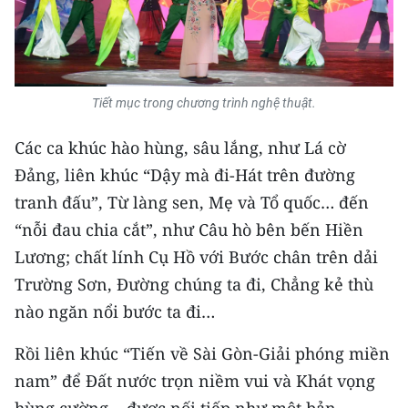
ENGLISH
中文
FRANÇAIS
Tiết mục trong chương trình nghệ thuật.
РУССКИЙ
Các ca khúc hào hùng, sâu lắng, như Lá cờ
Đảng, liên khúc “Dậy mà đi-Hát trên đường
ESPAÑOL
tranh đấu”, Từ làng sen, Mẹ và Tổ quốc… đến
“nỗi đau chia cắt”, như Câu hò bên bến Hiền
한국어
Lương; chất lính Cụ Hồ với Bước chân trên dải
Trường Sơn, Đường chúng ta đi, Chẳng kẻ thù
nào ngăn nổi bước ta đi…
Rồi liên khúc “Tiến về Sài Gòn-Giải phóng miền
nam” để Đất nước trọn niềm vui và Khát vọng