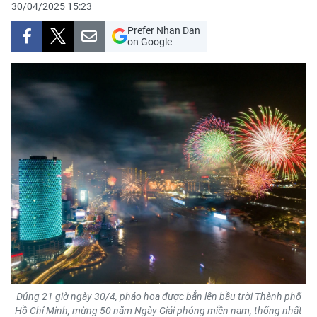
30/04/2025 15:23
THỂ THAO
Prefer Nhan Dan
on Google
GIÁO DỤC
Y TẾ
KHOA HỌC - CÔNG NGHỆ
MÔI TRƯỜNG
BẠN ĐỌC
KIỂM CHỨNG THÔNG TIN
TRI THỨC CHUYÊN SÂU
54 DÂN TỘC VIỆT NAM
Đúng 21 giờ ngày 30/4, pháo hoa được bắn lên bầu trời Thành phố
Hồ Chí Minh, mừng 50 năm Ngày Giải phóng miền nam, thống nhất