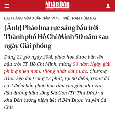
ĐẠI THẮNG MÙA XUÂN NĂM 1975
VIỆT NAM HÔM NAY
[Ảnh] Pháo hoa rực sáng bầu trời
CHÍNH TRỊ
Thành phố Hồ Chí Minh 50 năm sau
ngày Giải phóng
KINH TẾ
Đúng 21 giờ ngày 30/4, pháo hoa được bắn lên
VĂN HÓA
bầu trời TP Hồ Chí Minh, mừng
50 năm Ngày giải
phóng miền nam, thống nhất đất nước
. Chương
XÃ HỘI
trình kéo dài trong 15 phút, tại 30 điểm, trong đó
PHÁP LUẬT
có 2 điểm bắn pháo hoa tầm cao gồm khu vực
đầu đường hầm sông Sài Gòn (TP Thủ Đức) và
DU LỊCH
khu Đền tưởng niệm liệt sĩ Bến Dược (huyện Củ
Chi).
THẾ GIỚI