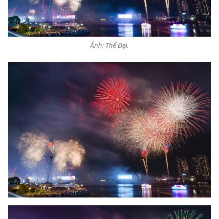
CHUYÊN ĐỀ
CÁC CHUYÊN TRANG
Ảnh: Thế Đại.
VỀ BÁO NHÂN DÂN
THỜI NAY
NHÂN DÂN CUỐI TUẦN
NHÂN DÂN HẰNG THÁNG
MUA BÁO
ĐỌC BÁO IN