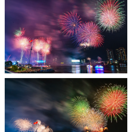
ENGLISH
中文
FRANÇAIS
РУССКИЙ
ESPAÑOL
한국어