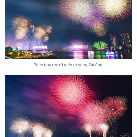
TIN MỚI
TIN ĐỊA PHƯƠNG
Trung du và miền núi phía Bắc
Đồng bằng sông Hồng
Bắc Trung Bộ
Pháo hoa rực rỡ nhìn từ sông Sài Gòn.
Duyên hải Nam Trung Bộ và Tây
Nguyên
Đông Nam Bộ
Đồng bằng sông Cửu Long
Chuyên trang Hà Nội
Chuyên trang TP. Hồ Chí Minh