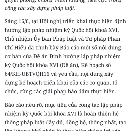
THỂ THAO
công tác xây dựng pháp luật.
Sáng 16/6, tại Hội nghị triển khai thực hiện định
GIÁO DỤC
hướng lập pháp nhiệm kỳ Quốc hội khoá XVI,
Y TẾ
Chủ nhiệm Ủy ban Pháp luật và Tư pháp Phan
Chí Hiếu đã trình bày Báo cáo một số nội dung
KHOA HỌC - CÔNG NGHỆ
cơ bản của Đề án Định hướng lập pháp nhiệm
MÔI TRƯỜNG
kỳ Quốc hội khóa XVI (Đề án), Kế hoạch số
64/KH-UBTVQH16 và yêu cầu, nội dung xây
BẠN ĐỌC
dựng kế hoạch triển khai của các cơ quan, tổ
chức, cùng các giải pháp bảo đảm thực hiện.
KIỂM CHỨNG THÔNG TIN
Báo cáo nêu rõ, mục tiêu của công tác lập pháp
TRI THỨC CHUYÊN SÂU
nhiệm kỳ Quốc hội khóa XVI là hoàn thiện hệ
54 DÂN TỘC VIỆT NAM
thống pháp luật đầy đủ, đồng bộ, thống nhất, tạo