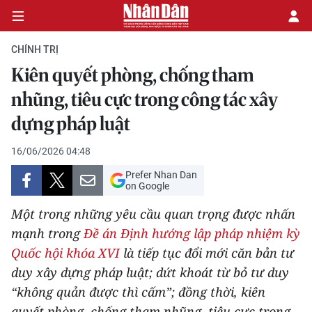
CHÍNH TRỊ
Kiên quyết phòng, chống tham
CHÍNH TRỊ
nhũng, tiêu cực trong công tác xây
dựng pháp luật
KINH TẾ
16/06/2026 04:48
VĂN HÓA
Prefer Nhan Dan
on Google
XÃ HỘI
Một trong những yêu cầu quan trọng được nhấn
PHÁP LUẬT
mạnh trong
Đề án Định hướng lập pháp nhiệm kỳ
Quốc hội khóa XVI
là tiếp tục đổi mới căn bản tư
DU LỊCH
duy xây dựng pháp luật; dứt khoát từ bỏ tư duy
“không quản được thì cấm”; đồng thời, kiên
THẾ GIỚI
quyết phòng, chống tham nhũng, tiêu cực trong