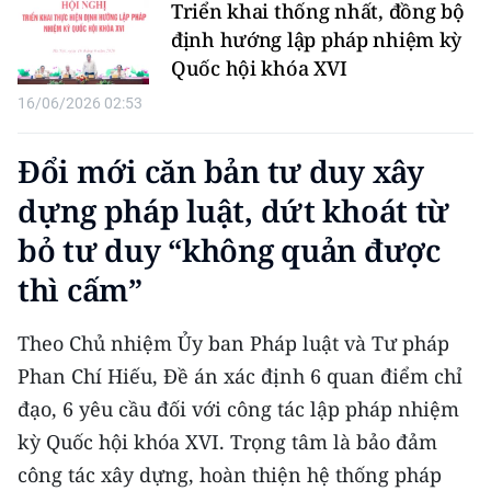
Triển khai thống nhất, đồng bộ
TIN MỚI
định hướng lập pháp nhiệm kỳ
Quốc hội khóa XVI
TIN ĐỊA PHƯƠNG
16/06/2026 02:53
Trung du và miền núi phía Bắc
Đổi mới căn bản tư duy xây
Đồng bằng sông Hồng
dựng pháp luật, dứt khoát từ
Bắc Trung Bộ
bỏ tư duy “không quản được
Duyên hải Nam Trung Bộ và Tây
thì cấm”
Nguyên
Theo Chủ nhiệm Ủy ban Pháp luật và Tư pháp
Đông Nam Bộ
Phan Chí Hiếu, Đề án xác định 6 quan điểm chỉ
Đồng bằng sông Cửu Long
đạo, 6 yêu cầu đối với công tác lập pháp nhiệm
Chuyên trang Hà Nội
kỳ Quốc hội khóa XVI. Trọng tâm là bảo đảm
công tác xây dựng, hoàn thiện hệ thống pháp
Chuyên trang TP. Hồ Chí Minh