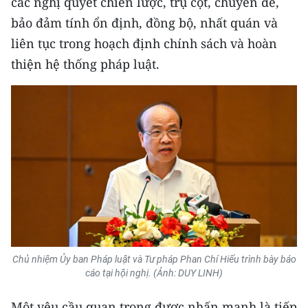
các nghị quyết chiến lược, trụ cột, chuyên đề,
ENGLISH
bảo đảm tính ổn định, đồng bộ, nhất quán và
中文
liên tục trong hoạch định chính sách và hoàn
thiện hệ thống pháp luật.
FRANÇAIS
РУССКИЙ
ESPAÑOL
한국어
Chủ nhiệm Ủy ban Pháp luật và Tư pháp Phan Chí Hiếu trình bày báo
cáo tại hội nghị. (Ảnh: DUY LINH)
Một yêu cầu quan trọng được nhấn mạnh là tiếp