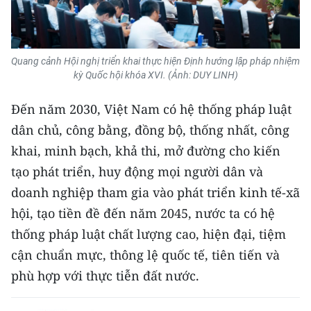
Media Pháp luật
Media Du lịch
Quang cảnh Hội nghị triển khai thực hiện Định hướng lập pháp nhiệm
Media Thế giới
kỳ Quốc hội khóa XVI. (Ảnh: DUY LINH)
Media Thể thao
Đến năm 2030, Việt Nam có hệ thống pháp luật
Media Giáo dục
dân chủ, công bằng, đồng bộ, thống nhất, công
khai, minh bạch, khả thi, mở đường cho kiến
Media Y tế
tạo phát triển, huy động mọi người dân và
Media Khoa học - Công nghệ
doanh nghiệp tham gia vào phát triển kinh tế-xã
hội, tạo tiền đề đến năm 2045, nước ta có hệ
Media Môi trường
thống pháp luật chất lượng cao, hiện đại, tiệm
Ảnh
cận chuẩn mực, thông lệ quốc tế, tiên tiến và
phù hợp với thực tiễn đất nước.
Infographic