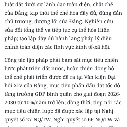
luật đặt dưới sự lãnh đạo toàn diện, chặt chẽ
CHUYÊN ĐỀ
của Đảng; kịp thời thể chế hóa đầy đủ, đúng đắn
chủ trương, đường lối của Đảng. Nghiên cứu
CÁC CHUYÊN TRANG
sửa đổi tổng thể và tiếp tục cụ thể hóa Hiến
pháp; tạo lập đầy đủ hành lang pháp lý điều
VỀ BÁO NHÂN DÂN
chỉnh toàn diện các lĩnh vực kinh tế-xã hội.
THỜI NAY
Công tác lập pháp phải bám sát mục tiêu chiến
lược phát triển đất nước, hoàn thiện đồng bộ
NHÂN DÂN CUỐI TUẦN
thể chế phát triển được đề ra tại Văn kiện Đại
NHÂN DÂN HẰNG THÁNG
hội XIV của Đảng, mục tiêu phấn đấu đạt tốc độ
tăng trưởng GDP bình quân cho giai đoạn 2026-
MUA BÁO
2030 từ 10%/năm trở lên; đồng thời, tiếp nối các
mục tiêu chiến lược đã được xác lập tại Nghị
ĐỌC BÁO IN
quyết số 27-NQ/TW, Nghị quyết số 66-NQ/TW và