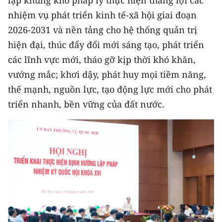
lập khung khổ pháp lý thực hiện thắng lợi các
CHƯƠNG TRÌNH OCOP - MỖI XÃ
nhiệm vụ phát triển kinh tế-xã hội giai đoạn
MỘT SẢN PHẨM
2026-2031 và nền tảng cho hệ thống quản trị
hiện đại, thúc đẩy đổi mới sáng tạo, phát triển
RADIO
các lĩnh vực mới, tháo gỡ kịp thời khó khăn,
MEDIA CENTER
vướng mắc; khơi dậy, phát huy mọi tiềm năng,
thế mạnh, nguồn lực, tạo động lực mới cho phát
E-Magazine
triển nhanh, bền vững của đất nước.
Video
Media Chính trị
Media Kinh tế
Media Văn hóa
Media Xã hội