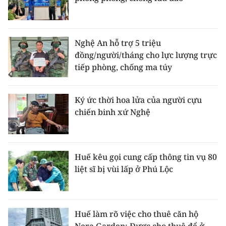
ENGLISH
中文
Nghệ An hỗ trợ 5 triệu
đồng/người/tháng cho lực lượng trực
FRANÇAIS
tiếp phòng, chống ma túy
РУССКИЙ
Ký ức thời hoa lửa của người cựu
ESPAÑOL
chiến binh xứ Nghệ
한국어
Huế kêu gọi cung cấp thông tin vụ 80
liệt sĩ bị vùi lấp ở Phú Lộc
Huế làm rõ việc cho thuê căn hộ
Nera Garden: Được cho thuê để ở,