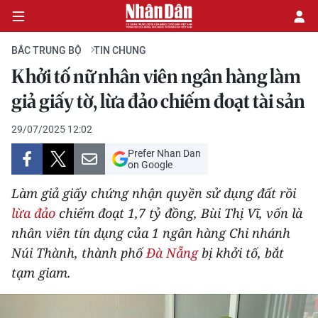
BẮC TRUNG BỘ
TIN CHUNG
Khởi tố nữ nhân viên ngân hàng làm
CHÍNH TRỊ
giả giấy tờ, lừa đảo chiếm đoạt tài sản
KINH TẾ
29/07/2025 12:02
Prefer Nhan Dan
VĂN HÓA
on Google
Làm giả giấy chứng nhận quyền sử dụng đất rồi
XÃ HỘI
lừa đảo
chiếm đoạt 1,7 tỷ đồng, Bùi Thị Vĩ, vốn là
nhân viên tín dụng của 1 ngân hàng Chi nhánh
PHÁP LUẬT
Núi Thành, thành phố
Đà Nẵng
bị khởi tố, bắt
DU LỊCH
tạm giam.
THẾ GIỚI