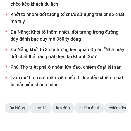
chèo kéo khách du lịch
TIN MỚI
Khởi tố nhóm đối tượng tổ chức sử dụng trái phép chất
TIN ĐỊA PHƯƠNG
ma túy
Đà Nẵng: Khởi tố thêm nhiều đối tượng trong đường
Trung du và miền núi phía Bắc
dây đánh bạc quy mô 350 tỷ đồng
Đồng bằng sông Hồng
Đà Nẵng khởi tố 3 đối tượng liên quan Dự án “Nhà máy
đốt chất thải rắn phát điện tại Khánh Sơn”
Bắc Trung Bộ
Phú Thọ triệt phá ổ nhóm lừa đảo, chiếm đoạt tài sản
Duyên hải Nam Trung Bộ và Tây
Tạm giữ hình sự nhân viên tiếp thị lừa đảo chiếm đoạt
Nguyên
tài sản của khách hàng
Đông Nam Bộ
Đồng bằng sông Cửu Long
Đà Nẵng
khởi tố
lừa đảo
chiếm đoạt
chiếm đoạt t
Chuyên trang Hà Nội
Chuyên trang TP. Hồ Chí Minh