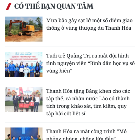
CÓ THỂ BẠN QUAN TÂM
CHUYÊN ĐỀ
Mưa bão gây sạt lở một số điểm giao
thông ở vùng thượng du Thanh Hóa
CÁC CHUYÊN TRANG
VỀ BÁO NHÂN DÂN
Tuổi trẻ Quảng Trị ra mắt đội hình
tình nguyện viên “Bình dân học vụ số
THỜI NAY
vùng biên”
NHÂN DÂN CUỐI TUẦN
Thanh Hóa tặng Bằng khen cho các
NHÂN DÂN HẰNG THÁNG
tập thể, cá nhân nước Lào có thành
tích trong khảo sát, tìm kiếm, quy
MUA BÁO
tập hài cốt liệt sĩ
ĐỌC BÁO IN
Thanh Hóa ra mắt công trình "Mô
phỏng phòng, chống lừa đảo”