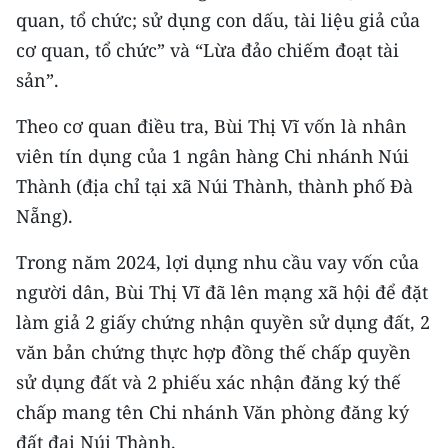
CHƯƠNG TRÌNH OCOP - MỖI XÃ
quan, tổ chức; sử dụng con dấu, tài liệu giả của
MỘT SẢN PHẨM
cơ quan, tổ chức” và “Lừa đảo chiếm đoạt tài
sản”.
RADIO
Theo cơ quan điều tra, Bùi Thị Vĩ vốn là nhân
MEDIA CENTER
viên tín dụng của 1 ngân hàng Chi nhánh Núi
Thành (địa chỉ tại xã Núi Thành, thành phố Đà
E-Magazine
Nẵng).
Video
Trong năm 2024, lợi dụng nhu cầu vay vốn của
Media Chính trị
người dân, Bùi Thị Vĩ đã lên mạng xã hội để đặt
làm giả 2 giấy chứng nhận quyền sử dụng đất, 2
Media Kinh tế
văn bản chứng thực hợp đồng thế chấp quyền
Media Văn hóa
sử dụng đất và 2 phiếu xác nhận đăng ký thế
chấp mang tên Chi nhánh Văn phòng đăng ký
Media Xã hội
đất đai Núi Thành.