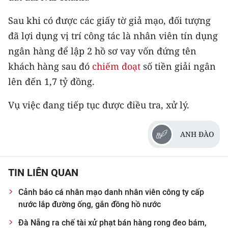
Media Pháp luật
Sau khi có được các giấy tờ giả mạo, đối tượng
Media Du lịch
đã lợi dụng vị trí công tác là nhân viên tín dụng
Media Thế giới
ngân hàng để lập 2 hồ sơ vay vốn đứng tên
khách hàng sau đó
chiếm đoạt
số tiền giải ngân
Media Thể thao
lên đến 1,7 tỷ đồng.
Media Giáo dục
Vụ việc đang tiếp tục được điều tra, xử lý.
Media Y tế
ANH ĐÀO
Media Khoa học - Công nghệ
Media Môi trường
TIN LIÊN QUAN
Ảnh
Cảnh báo cá nhân mạo danh nhân viên công ty cấp
nước lắp đường ống, gắn đồng hồ nước
Infographic
Đà Nẵng ra chế tài xử phạt bán hàng rong đeo bám,