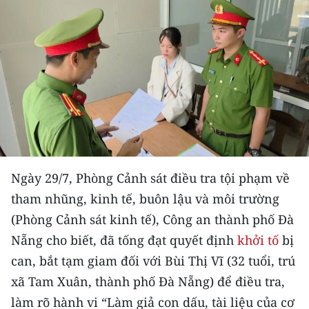
THỂ THAO
GIÁO DỤC
Y TẾ
KHOA HỌC - CÔNG NGHỆ
MÔI TRƯỜNG
Ngày 29/7, Phòng Cảnh sát điều tra tội phạm về
BẠN ĐỌC
tham nhũng, kinh tế, buôn lậu và môi trường
KIỂM CHỨNG THÔNG TIN
(Phòng Cảnh sát kinh tế), Công an thành phố Đà
Nẵng cho biết, đã tống đạt quyết định
khởi tố
bị
TRI THỨC CHUYÊN SÂU
can, bắt tạm giam đối với Bùi Thị Vĩ (32 tuổi, trú
xã Tam Xuân, thành phố Đà Nẵng) để điều tra,
54 DÂN TỘC VIỆT NAM
làm rõ hành vi “Làm giả con dấu, tài liệu của cơ