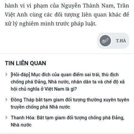
hành vi vi phạm của Nguyễn Thành Nam, Trần
CHUYÊN ĐỀ
Việt Anh cùng các đối tượng liên quan khác để
xử lý nghiêm minh trước pháp luật.
CÁC CHUYÊN TRANG
T.HÀ
VỀ BÁO NHÂN DÂN
THỜI NAY
TIN LIÊN QUAN
[Hỏi-đáp] Mục đích của quan điểm sai trái, thù địch
NHÂN DÂN CUỐI TUẦN
chống phá Đảng, Nhà nước, nhân dân ta và chế độ xã
hội chủ nghĩa ở Việt Nam là gì?
NHÂN DÂN HẰNG THÁNG
Đồng Tháp bắt tạm giam đối tượng thường xuyên tuyên
MUA BÁO
truyền chống phá Nhà nước
Thanh Hóa: Bắt tạm giam đối tượng chống phá Đảng,
ĐỌC BÁO IN
Nhà nước