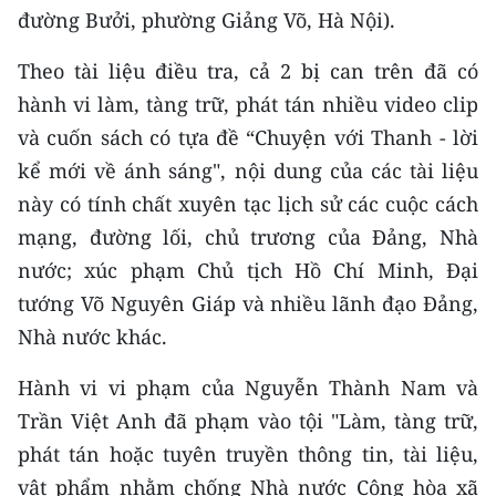
CHƯƠNG TRÌNH OCOP - MỖI XÃ
đường Bưởi, phường Giảng Võ, Hà Nội).
MỘT SẢN PHẨM
Theo tài liệu điều tra, cả 2 bị can trên đã có
hành vi làm, tàng trữ, phát tán nhiều video clip
RADIO
và cuốn sách có tựa đề “Chuyện với Thanh - lời
MEDIA CENTER
kể mới về ánh sáng", nội dung của các tài liệu
này có tính chất xuyên tạc lịch sử các cuộc cách
E-Magazine
mạng, đường lối, chủ trương của Đảng, Nhà
Video
nước; xúc phạm Chủ tịch Hồ Chí Minh, Đại
tướng Võ Nguyên Giáp và nhiều lãnh đạo Đảng,
Media Chính trị
Nhà nước khác.
Media Kinh tế
Hành vi vi phạm của Nguyễn Thành Nam và
Media Văn hóa
Trần Việt Anh đã phạm vào tội "Làm, tàng trữ,
phát tán hoặc tuyên truyền thông tin, tài liệu,
Media Xã hội
vật phẩm nhằm chống Nhà nước Cộng hòa xã