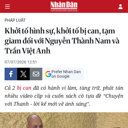
PHÁP LUẬT
Khởi tố hình sự, khởi tố bị can, tạm
CHÍNH TRỊ
giam đối với Nguyễn Thành Nam và
Trần Việt Anh
KINH TẾ
07/07/2026 12:51
VĂN HÓA
Prefer Nhan Dan
on Google
XÃ HỘI
Cả 2
bị can
đã có hành vi làm, tàng trữ, phát tán
PHÁP LUẬT
nhiều video clip và cuốn sách có tựa đề “Chuyện
với Thanh - lời kể mới về ánh sáng".
DU LỊCH
THẾ GIỚI