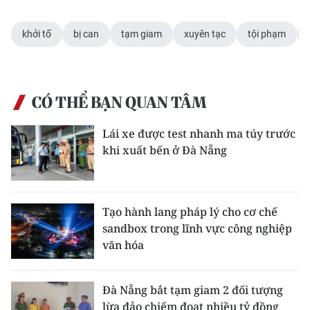
ENGLISH
khởi tố
bị can
tạm giam
xuyên tạc
tội phạm
中文
FRANÇAIS
CÓ THỂ BẠN QUAN TÂM
РУССКИЙ
Lái xe được test nhanh ma túy trước
ESPAÑOL
khi xuất bến ở Đà Nẵng
한국어
Tạo hành lang pháp lý cho cơ chế
sandbox trong lĩnh vực công nghiệp
văn hóa
Đà Nẵng bắt tạm giam 2 đối tượng
lừa đảo chiếm đoạt nhiều tỷ đồng