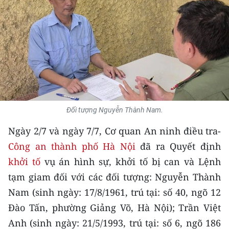
THỂ THAO
GIÁO DỤC
Y TẾ
KHOA HỌC - CÔNG NGHỆ
MÔI TRƯỜNG
Đối tượng Nguyễn Thành Nam.
Ngày 2/7 và ngày 7/7, Cơ quan An ninh điều tra-
BẠN ĐỌC
Công an thành phố Hà Nội
đã ra Quyết định
KIỂM CHỨNG THÔNG TIN
khởi tố
vụ án hình sự, khởi tố bị can và Lệnh
tạm giam đối với các đối tượng: Nguyễn Thành
TRI THỨC CHUYÊN SÂU
Nam (sinh ngày: 17/8/1961, trú tại: số 40, ngõ 12
Đào Tấn, phường Giảng Võ, Hà Nội); Trần Việt
54 DÂN TỘC VIỆT NAM
Anh (sinh ngày: 21/5/1993, trú tại: số 6, ngõ 186