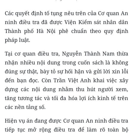
TIN MỚI
Các quyết định tố tụng nêu trên của Cơ quan An
TIN ĐỊA PHƯƠNG
ninh điều tra đã được Viện Kiểm sát nhân dân
Thành phố Hà Nội phê chuẩn theo quy định
Trung du và miền núi phía Bắc
pháp luật.
Đồng bằng sông Hồng
Tại cơ quan điều tra, Nguyễn Thành Nam thừa
Bắc Trung Bộ
nhận nhiều nội dung trong cuốn sách là không
đúng sự thật, bày tỏ sự hối hận và gửi lời xin lỗi
Duyên hải Nam Trung Bộ và Tây
đến bạn đọc. Còn Trần Việt Anh khai việc xây
Nguyên
dựng các nội dung nhằm thu hút người xem,
Đông Nam Bộ
tăng tương tác và tối đa hóa lợi ích kinh tế trên
Đồng bằng sông Cửu Long
các nền tảng số.
Chuyên trang Hà Nội
Hiện vụ án đang được Cơ quan An ninh điều tra
tiếp tục mở rộng điều tra để làm rõ toàn bộ
Chuyên trang TP. Hồ Chí Minh