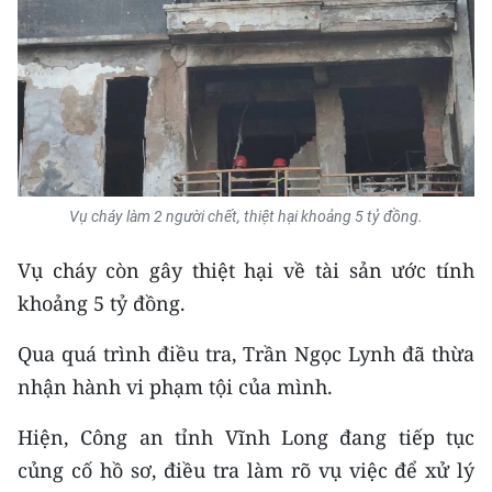
Media Pháp luật
Media Du lịch
Media Thế giới
Media Thể thao
Media Giáo dục
Vụ cháy làm 2 người chết, thiệt hại khoảng 5 tỷ đồng.
Media Y tế
Vụ cháy còn gây thiệt hại về tài sản ước tính
Media Khoa học - Công nghệ
khoảng 5 tỷ đồng.
Media Môi trường
Qua quá trình điều tra, Trần Ngọc Lynh đã thừa
nhận hành vi phạm tội của mình.
Ảnh
Hiện, Công an tỉnh Vĩnh Long đang tiếp tục
Infographic
củng cố hồ sơ, điều tra làm rõ vụ việc để xử lý