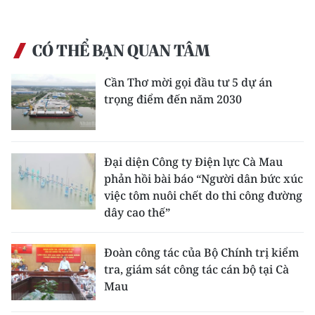
CHUYÊN ĐỀ
CÓ THỂ BẠN QUAN TÂM
CÁC CHUYÊN TRANG
Cần Thơ mời gọi đầu tư 5 dự án
trọng điểm đến năm 2030
VỀ BÁO NHÂN DÂN
THỜI NAY
Đại diện Công ty Điện lực Cà Mau
NHÂN DÂN CUỐI TUẦN
phản hồi bài báo “Người dân bức xúc
việc tôm nuôi chết do thi công đường
NHÂN DÂN HẰNG THÁNG
dây cao thế”
MUA BÁO
Đoàn công tác của Bộ Chính trị kiểm
tra, giám sát công tác cán bộ tại Cà
ĐỌC BÁO IN
Mau