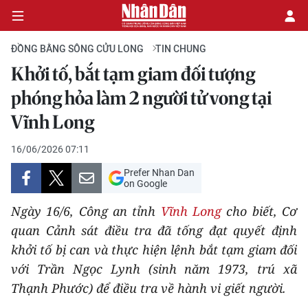
ĐỒNG BẰNG SÔNG CỬU LONG
TIN CHUNG
Khởi tố, bắt tạm giam đối tượng
CHÍNH TRỊ
phóng hỏa làm 2 người tử vong tại
Vĩnh Long
KINH TẾ
16/06/2026 07:11
VĂN HÓA
Prefer Nhan Dan
on Google
XÃ HỘI
Ngày 16/6, Công an tỉnh
Vĩnh Long
cho biết, Cơ
PHÁP LUẬT
quan Cảnh sát điều tra đã tống đạt quyết định
khởi tố bị can và thực hiện lệnh bắt tạm giam đối
DU LỊCH
với Trần Ngọc Lynh (sinh năm 1973, trú xã
Thạnh Phước) để điều tra về hành vi giết người.
THẾ GIỚI