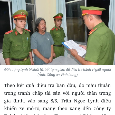
THỂ THAO
GIÁO DỤC
Y TẾ
KHOA HỌC - CÔNG NGHỆ
MÔI TRƯỜNG
BẠN ĐỌC
Đối tượng Lynh bị khởi tố, bắt tạm giam để điều tra hành vi giết người
(Ảnh: Công an Vĩnh Long)
KIỂM CHỨNG THÔNG TIN
Theo kết quả điều tra ban đầu, do mâu thuẫn
TRI THỨC CHUYÊN SÂU
trong tranh chấp tài sản với người thân trong
gia đình, vào sáng 8/6, Trần Ngọc Lynh điều
54 DÂN TỘC VIỆT NAM
khiển xe mô-tô, mang theo xăng đến Công ty