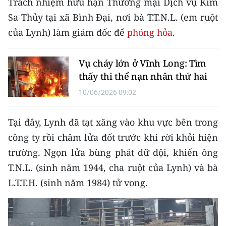
Trách nhiệm hữu hạn Thương mại Dịch vụ Kim
CHƯƠNG TRÌNH OCOP - MỖI XÃ
MỘT SẢN PHẨM
Sa Thủy tại xã Bình Đại, nơi bà T.T.N.L. (em ruột
của Lynh) làm giám đốc để
phóng hỏa
.
RADIO
Vụ cháy lớn ở Vĩnh Long: Tìm
MEDIA CENTER
thấy thi thể nạn nhân thứ hai
10/06/2026 09:02
E-Magazine
Video
Tại đây, Lynh đã tạt xăng vào khu vực bên trong
công ty rồi châm lửa đốt trước khi rời khỏi hiện
Media Chính trị
trường. Ngọn lửa bùng phát dữ dội, khiến ông
Media Kinh tế
T.N.L. (sinh năm 1944, cha ruột của Lynh) và bà
L.T.T.H. (sinh năm 1984) tử vong.
Media Văn hóa
Media Xã hội