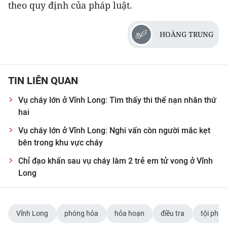
theo quy định của pháp luật.
TIN MỚI
TIN ĐỊA PHƯƠNG
HOÀNG TRUNG
Trung du và miền núi phía Bắc
Đồng bằng sông Hồng
TIN LIÊN QUAN
Vụ cháy lớn ở Vĩnh Long: Tìm thấy thi thể nạn nhân thứ
Bắc Trung Bộ
hai
Duyên hải Nam Trung Bộ và Tây
Vụ cháy lớn ở Vĩnh Long: Nghi vấn còn người mắc kẹt
Nguyên
bên trong khu vực cháy
Đông Nam Bộ
Chỉ đạo khẩn sau vụ cháy làm 2 trẻ em tử vong ở Vĩnh
Long
Đồng bằng sông Cửu Long
Chuyên trang Hà Nội
Vĩnh Long
phóng hỏa
hỏa hoạn
điều tra
tội phạ
Chuyên trang TP. Hồ Chí Minh