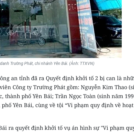
 danh Trường Phát, chi nhánh Yên Bái. (Ảnh: TTXVN)
ông an tỉnh đã ra Quyết định khởi tố 2 bị can là nh
 viên Công ty Trường Phát gồm: Nguyễn Kim Thao (s
, thành phố Yên Bái; Trần Ngọc Toàn (sinh năm 199
 phố Yên Bái, cùng về tội “Vi phạm quy định về hoạt
Bái ra quyết định khởi tố vụ án hình sự "Vi phạm qu