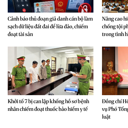
Cảnh báo thủ đoạn giả danh cán bộ làm
Nâng cao hi
sạch dữ liệu đất đai để lừa đảo, chiếm
chống tội p
đoạt tài sản
trong tình 
Khởi tố 7 bị can lập khống hồ sơ bệnh
Đồng chí H
nhân chiếm đoạt thuốc bảo hiểm y tế
vụ Phó Tổng
luật