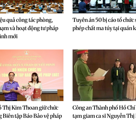
ệu quả công tác phòng,
Tuyên án 50 bị cáo tổ chức 
hạm và hoạt động tư pháp
phép chất ma túy tại quán 
hình mới
ồ Thị Kim Thoan giữ chức
Công an Thành phố Hồ Chí
 Biên tập Báo Bảo vệ pháp
tạm giam ca sĩ Nguyễn Thị