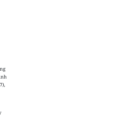
ững
inh
7),
y