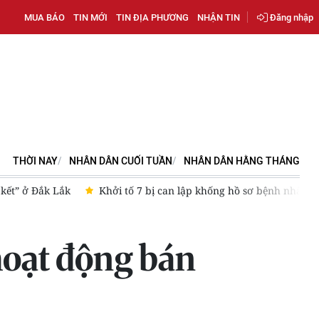
MUA BÁO
TIN MỚI
TIN ĐỊA PHƯƠNG
NHẬN TIN
Đăng nhập
THỜI NAY
NHÂN DÂN CUỐI TUẦN
NHÂN DÂN HẰNG THÁNG
ập khống hồ sơ bệnh nhân chiếm đoạt thuốc bảo hiểm y tế
Cảnh
hoạt động bán