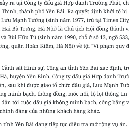
 xảy ra tại Công ty đấu giá Hợp danh Trường Phát, ch
Thịnh, thành phố Yên Bái. Ra quyết định khởi tố bị
: Lưu Mạnh Tường (sinh năm 1977, trú tại Times City
Hai Bà Trưng, Hà Nội) là Chủ tịch Hội đồng thành v
và Bùi Hữu Tú (sinh năm 1990, chỗ ở số 13, ngõ 533
g, quận Hoàn Kiếm, Hà Nội) về tội "Vi phạm quy 
 Cảnh sát Hình sự, Công an tỉnh Yên Bái xác định, t
ch Hà, huyện Yên Bình, Công ty đấu giá Hợp danh Trư
iên, sau khi được giao tổ chức đấu giá, Lưu Mạnh Tư
g minh bạch, thông đồng, móc nối, lộ lọt thông tin 
, dẫn tới cuộc đấu giá không minh bạch, công bằng 
 chính đáng của những khách hàng khác.
 tỉnh Yên Bái đang tiếp tục điều tra mở rộng vụ án.