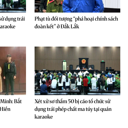
sử dụng trái
Phạt tù đối tượng “phá hoại chính sách
karaoke
đoàn kết” ở Đắk Lắk
 Minh: Bắt
Xét xử sơ thẩm 50 bị cáo tổ chức sử
 Hiền
dụng trái phép chất ma túy tại quán
karaoke