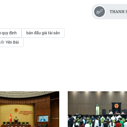
THANH 
 quy định
bán đấu giá tài sản
Yên Bái