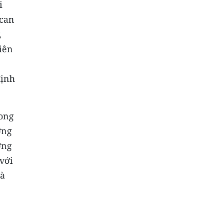
i
 can
,
iên
,
định
rong
ờng
ờng
với
và