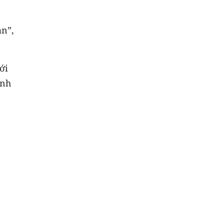
ản”,
ới
ính