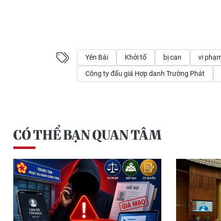
Yên Bái
Khởi tố
bị can
vi phạm
Công ty đấu giá Hợp danh Trường Phát
CÓ THỂ BẠN QUAN TÂM