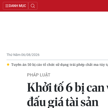
DANH MỤC
Thứ Năm 06/08/2026
ụng trái phép chất ma túy tại quán karaoke
Phạt tù đối tượng
PHÁP LUẬT
Khởi tố 6 bị ca
đấu giá tài sản