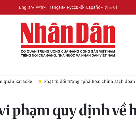
English
中文
Français
Русский
Español
한국어
 “phá hoại chính sách đoàn kết” ở Đắk Lắk
Khởi tố 7 bị can l
n vi phạm quy định về 