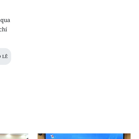
 qua
chí
 LÊ