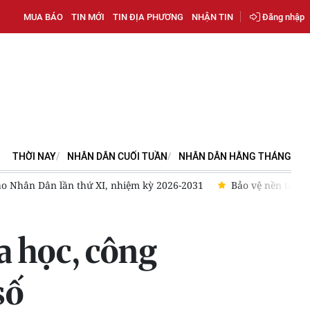
MUA BÁO
TIN MỚI
TIN ĐỊA PHƯƠNG
NHẬN TIN
Đăng nhập
THỜI NAY
NHÂN DÂN CUỐI TUẦN
NHÂN DÂN HẰNG THÁNG
ư tưởng của Đảng chính là bảo vệ niềm tin của nhân dân
Bài 
a học, công
số