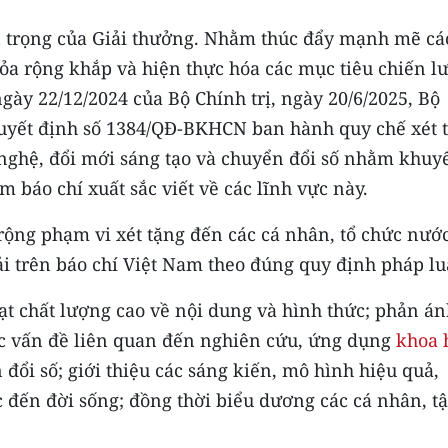
trọng của Giải thưởng. Nhằm thúc đẩy mạnh mẽ cá
tỏa rộng khắp và hiện thực hóa các mục tiêu chiến l
ày 22/12/2024 của Bộ Chính trị, ngày 20/6/2025, Bộ
uyết định số 1384/QĐ-BKHCN ban hành quy chế xét 
 nghệ, đổi mới sáng tạo và chuyển đổi số nhằm khuy
m báo chí xuất sắc viết về các lĩnh vực này.
 rộng phạm vi xét tặng đến các cá nhân, tổ chức nướ
i trên báo chí Việt Nam theo đúng quy định pháp lu
t chất lượng cao về nội dung và hình thức; phản án
các vấn đề liên quan đến nghiên cứu, ứng dụng
khoa 
 đổi số; giới thiệu các sáng kiến, mô hình hiệu quả,
ực đến đời sống; đồng thời biểu dương các cá nhân, t