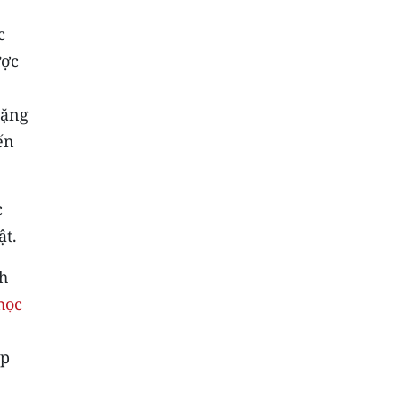
c
ược
tặng
ến
c
ật.
h
học
ập