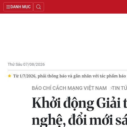
DANH MỤC
Thứ Sáu 07/08/2026
chí sử dụng AI
[Ảnh] Đại hội đại biểu Liên Chi hội Nhà báo B
BÁO CHÍ CÁCH MẠNG VIỆT NAM
TIN T
Khởi động Giải 
nghệ, đổi mới sá