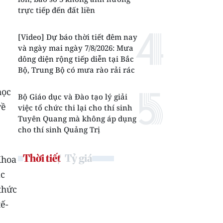
trực tiếp đến đất liền
[Video] Dự báo thời tiết đêm nay
và ngày mai ngày 7/8/2026: Mưa
dông diện rộng tiếp diễn tại Bắc
Bộ, Trung Bộ có mưa rào rải rác
học
Bộ Giáo dục và Đào tạo lý giải
về
việc tổ chức thi lại cho thí sinh
Tuyên Quang mà không áp dụng
cho thí sinh Quảng Trị
Thời tiết
Tỷ giá
Khoa
ác
thức
tế-