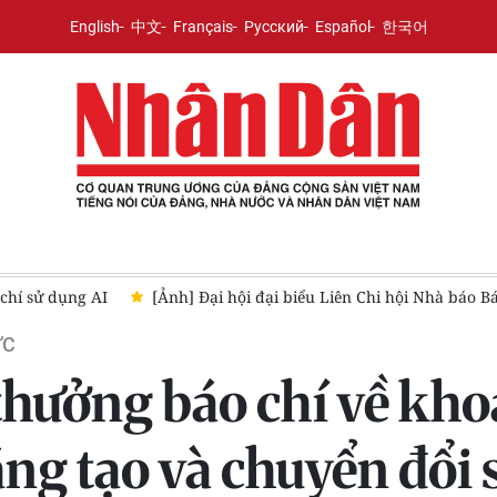
English
中文
Français
Русский
Español
한국어
áo Nhân Dân lần thứ XI, nhiệm kỳ 2026-2031
Bảo vệ nền tảng t
ỨC
thưởng báo chí về kho
ng tạo và chuyển đổi 