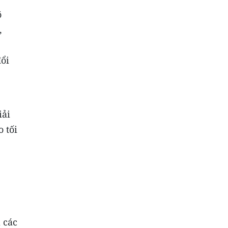
õ
,
đổi
iải
 tối
 các