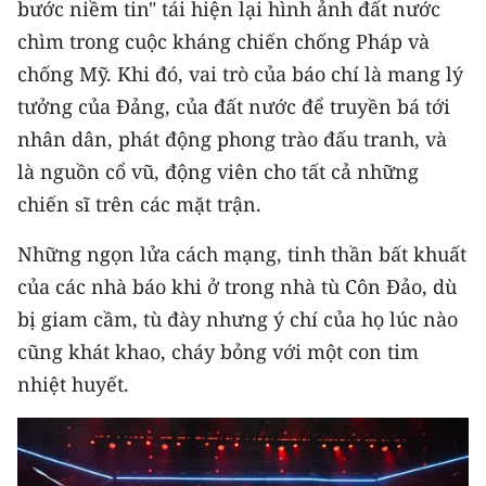
bước niềm tin" tái hiện lại hình ảnh đất nước
chìm trong cuộc kháng chiến chống Pháp và
CHUYÊN ĐỀ
chống Mỹ. Khi đó, vai trò của báo chí là mang lý
CÁC CHUYÊN TRANG
tưởng của Đảng, của đất nước để truyền bá tới
nhân dân, phát động phong trào đấu tranh, và
VỀ BÁO NHÂN DÂN
là nguồn cổ vũ, động viên cho tất cả những
chiến sĩ trên các mặt trận.
THỜI NAY
Những ngọn lửa cách mạng, tinh thần bất khuất
NHÂN DÂN CUỐI TUẦN
của các nhà báo khi ở trong nhà tù Côn Đảo, dù
bị giam cầm, tù đày nhưng ý chí của họ lúc nào
NHÂN DÂN HẰNG THÁNG
cũng khát khao, cháy bỏng với một con tim
MUA BÁO
nhiệt huyết.
ĐỌC BÁO IN