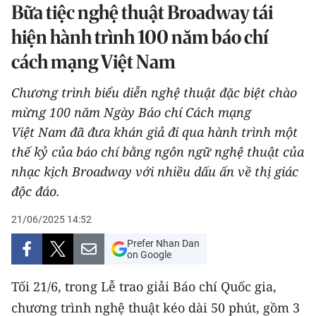
Bữa tiệc nghệ thuật Broadway tái
THỂ THAO
hiện hành trình 100 năm báo chí
GIÁO DỤC
cách mạng Việt Nam
Y TẾ
Chương trình biểu diễn nghệ thuật đặc biệt chào
mừng 100 năm Ngày Báo chí Cách mạng
KHOA HỌC - CÔNG NGHỆ
Việt Nam đã đưa khán giả đi qua hành trình một
thế kỷ của báo chí bằng ngôn ngữ nghệ thuật của
MÔI TRƯỜNG
nhạc kịch Broadway với nhiều dấu ấn về thị giác
BẠN ĐỌC
độc đáo.
KIỂM CHỨNG THÔNG TIN
21/06/2025 14:52
Prefer Nhan Dan
TRI THỨC CHUYÊN SÂU
on Google
Tối 21/6, trong Lễ trao giải Báo chí Quốc gia,
54 DÂN TỘC VIỆT NAM
chương trình nghệ thuật kéo dài 50 phút, gồm 3