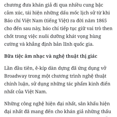
CHƯƠNG TRÌNH OCOP - MỖI XÃ
chương đưa khán giả đi qua nhiều cung bậc
MỘT SẢN PHẨM
cảm xúc, tái hiện những dấu mốc lịch sử từ khi
Báo chí Việt Nam (tiếng Việt) ra đời năm 1865
RADIO
cho đến sau này, báo chí tiếp tục giữ vai trò then
chốt trong việc nuôi dưỡng khát vọng hùng
MEDIA CENTER
cường và khẳng định bản lĩnh quốc gia.
E-Magazine
Bữa tiệc âm nhạc và nghệ thuật thị giác
Video
Lần đầu tiên, ê-kíp dàn dựng đã ứng dụng vở
Media Chính trị
Broadway trong một chương trình nghệ thuật
chính luận, sử dụng những tác phẩm kinh điển
Media Kinh tế
nhất của Việt Nam.
Media Văn hóa
Những công nghệ hiện đại nhất, sân khấu hiện
Media Xã hội
đại nhất đã mang đến cho khán giả những thấu