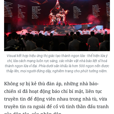
ENGLISH
中文
FRANÇAIS
РУССКИЙ
ESPAÑOL
Visual kết hợp hiệu ứng thị giác tạo thành ngọn lửa - thể hiện lửa ý
chí, lửa cách mạng luôn rực sáng, các nhân vật nhà báo liệt sĩ hoá
한국어
thành ngọn lửa vĩ đại. Phía dưới sân khấu là hơn 500 ngọn nến được
thắp lên, mọi người đứng dậy, nghiêm trang cho phút tưởng niệm.
Không sợ bị kẻ thù đàn áp, những nhà báo-
chiến sĩ đã hoạt động báo chí bí mật, liên tục
truyền tin để động viên nhau trong nhà tù, vừa
truyền tin ra ngoài để cổ vũ tinh thần đấu tranh
của dân tộc, của nhân dân.