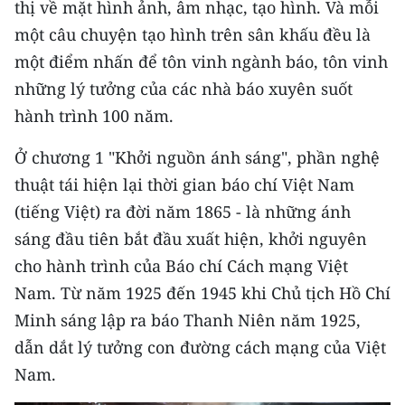
thị về mặt hình ảnh, âm nhạc, tạo hình. Và mỗi
Media Pháp luật
một câu chuyện tạo hình trên sân khấu đều là
Media Du lịch
một điểm nhấn để tôn vinh ngành báo, tôn vinh
Media Thế giới
những lý tưởng của các nhà báo xuyên suốt
hành trình 100 năm.
Media Thể thao
Ở chương 1 "Khởi nguồn ánh sáng", phần nghệ
Media Giáo dục
thuật tái hiện lại thời gian báo chí Việt Nam
Media Y tế
(tiếng Việt) ra đời năm 1865 - là những ánh
sáng đầu tiên bắt đầu xuất hiện, khởi nguyên
Media Khoa học - Công nghệ
cho hành trình của Báo chí Cách mạng Việt
Media Môi trường
Nam. Từ năm 1925 đến 1945 khi Chủ tịch Hồ Chí
Minh sáng lập ra báo Thanh Niên năm 1925,
Ảnh
dẫn dắt lý tưởng con đường cách mạng của Việt
Infographic
Nam.