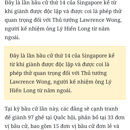
Đây là lần bầu cử thứ 14 của Singapore kể từ
Media Pháp luật
khi giành được độc lập và được coi là phép thử
Media Du lịch
quan trọng đối với Thủ tướng Lawrence Wong,
Media Thế giới
người kế nhiệm ông Lý Hiển Long từ năm
ngoái.
Media Thể thao
Media Giáo dục
Đây là lần bầu cử thứ 14 của Singapore kể
từ khi giành được độc lập và được coi là
Media Y tế
phép thử quan trọng đối với Thủ tướng
Media Khoa học - Công nghệ
Lawrence Wong, người kế nhiệm ông Lý
Hiển Long từ năm ngoái.
Media Môi trường
Ảnh
Tại kỳ bầu cử lần này, các đảng sẽ cạnh tranh
để giành 97 ghế tại Quốc hội, phân bổ tại 33 đơn
Infographic
vị bầu cử, bao gồm 15 đơn vị bầu cử đơn lẻ và