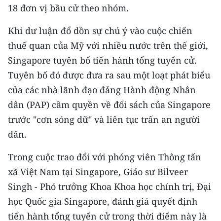
18 đơn vị bầu cử theo nhóm.
TIN MỚI
Khi dư luận đổ dồn sự chú ý vào cuộc chiến
TIN ĐỊA PHƯƠNG
thuế quan của Mỹ với nhiều nước trên thế giới,
Trung du và miền núi phía Bắc
Singapore tuyên bố tiến hành tổng tuyển cử.
Tuyên bố đó được đưa ra sau một loạt phát biểu
Đồng bằng sông Hồng
của các nhà lãnh đạo đảng Hành động Nhân
Bắc Trung Bộ
dân (PAP) cầm quyền về đối sách của Singapore
trước "cơn sóng dữ" và liên tục trấn an người
Duyên hải Nam Trung Bộ và Tây
Nguyên
dân.
Đông Nam Bộ
Trong cuộc trao đổi với phóng viên Thông tấn
xã Việt Nam tại Singapore, Giáo sư Bilveer
Đồng bằng sông Cửu Long
Singh - Phó trưởng Khoa Khoa học chính trị, Đại
Chuyên trang Hà Nội
học Quốc gia Singapore, đánh giá quyết định
tiến hành tổng tuyển cử trong thời điểm này là
Chuyên trang TP. Hồ Chí Minh