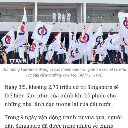
THỂ THAO
GIÁO DỤC
Y TẾ
KHOA HỌC - CÔNG NGHỆ
MÔI TRƯỜNG
Thủ tướng Lawrence Wong và các thành viên trong nhóm ra mắt tại Khu
BẠN ĐỌC
vực bầu cử Marsiling-Yew Tee. (Ảnh: TTXVN)
Ngày 3/5, khoảng 2,75 triệu cử tri Singapore sẽ
KIỂM CHỨNG THÔNG TIN
thể hiện tầm nhìn của mình khi bỏ phiếu cho
TRI THỨC CHUYÊN SÂU
những nhà lãnh đạo tương lai của đất nước.
54 DÂN TỘC VIỆT NAM
Trong 9 ngày vận động tranh cử vừa qua, người
dân Singapore đã được nghe nhiều về chính