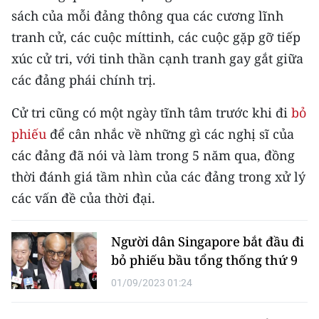
CHƯƠNG TRÌNH OCOP - MỖI XÃ
sách của mỗi đảng thông qua các cương lĩnh
MỘT SẢN PHẨM
tranh cử, các cuộc míttinh, các cuộc gặp gỡ tiếp
xúc cử tri, với tinh thần cạnh tranh gay gắt giữa
RADIO
các đảng phái chính trị.
MEDIA CENTER
Cử tri cũng có một ngày tĩnh tâm trước khi đi
bỏ
phiếu
để cân nhắc về những gì các nghị sĩ của
E-Magazine
các đảng đã nói và làm trong 5 năm qua, đồng
Video
thời đánh giá tầm nhìn của các đảng trong xử lý
các vấn đề của thời đại.
Media Chính trị
Media Kinh tế
Người dân Singapore bắt đầu đi
bỏ phiếu bầu tổng thống thứ 9
Media Văn hóa
01/09/2023 01:24
Media Xã hội