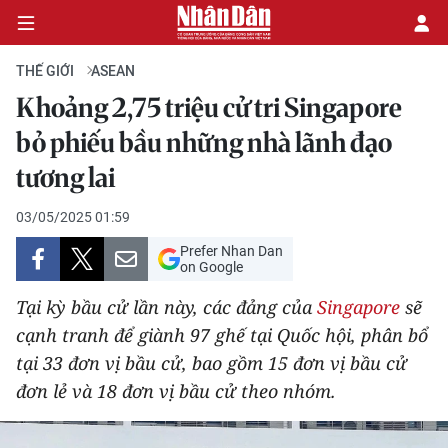
THẾ GIỚI
ASEAN
Khoảng 2,75 triệu cử tri Singapore
CHÍNH TRỊ
bỏ phiếu bầu những nhà lãnh đạo
tương lai
KINH TẾ
03/05/2025 01:59
VĂN HÓA
Prefer Nhan Dan
on Google
XÃ HỘI
Tại kỳ bầu cử lần này, các đảng của
Singapore
sẽ
PHÁP LUẬT
cạnh tranh để giành 97 ghế tại Quốc hội, phân bổ
tại 33 đơn vị bầu cử, bao gồm 15 đơn vị bầu cử
DU LỊCH
đơn lẻ và 18 đơn vị bầu cử theo nhóm.
THẾ GIỚI