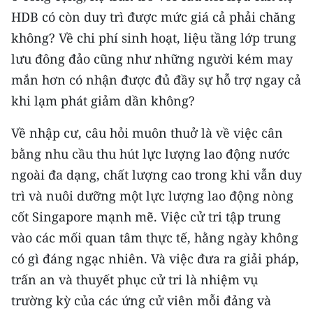
ENGLISH
HDB có còn duy trì được mức giá cả phải chăng
không? Về chi phí sinh hoạt, liệu tầng lớp trung
中文
lưu đông đảo cũng như những người kém may
FRANÇAIS
mắn hơn có nhận được đủ đầy sự hỗ trợ ngay cả
khi lạm phát giảm dần không?
РУССКИЙ
Về nhập cư, câu hỏi muôn thuở là về việc cân
ESPAÑOL
bằng nhu cầu thu hút lực lượng lao động nước
ngoài đa dạng, chất lượng cao trong khi vẫn duy
한국어
trì và nuôi dưỡng một lực lượng lao động nòng
cốt Singapore mạnh mẽ. Việc cử tri tập trung
vào các mối quan tâm thực tế, hằng ngày không
có gì đáng ngạc nhiên. Và việc đưa ra giải pháp,
trấn an và thuyết phục cử tri là nhiệm vụ
trường kỳ của các ứng cử viên mỗi đảng và