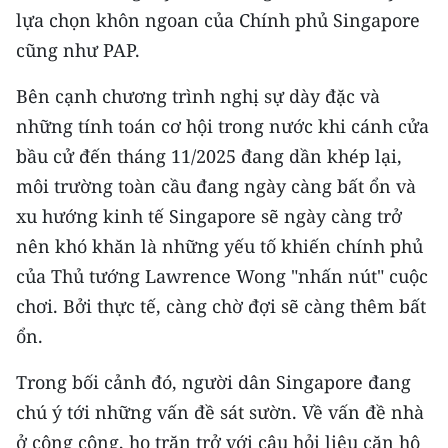
lựa chọn khôn ngoan của Chính phủ Singapore
CHUYÊN ĐỀ
cũng như PAP.
CÁC CHUYÊN TRANG
Bên cạnh chương trình nghị sự dày đặc và
những tính toán cơ hội trong nước khi cánh cửa
bầu cử đến tháng 11/2025 đang dần khép lại,
VỀ BÁO NHÂN DÂN
môi trường toàn cầu đang ngày càng bất ổn và
THỜI NAY
xu hướng kinh tế Singapore sẽ ngày càng trở
nên khó khăn là những yếu tố khiến chính phủ
NHÂN DÂN CUỐI TUẦN
của Thủ tướng Lawrence Wong "nhấn nút" cuộc
NHÂN DÂN HẰNG THÁNG
chơi. Bởi thực tế, càng chờ đợi sẽ càng thêm bất
ổn.
MUA BÁO
Trong bối cảnh đó, người dân Singapore đang
ĐỌC BÁO IN
chú ý tới những vấn đề sát sườn. Về vấn đề nhà
ở công cộng, họ trăn trở với câu hỏi liệu căn hộ