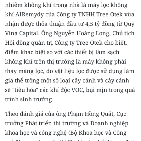
nhiễm không khí trong nhà là máy lọc không
TIN MỚI
khí AIRemydy của Công ty TNHH Tree Otek vừa
TIN ĐỊA PHƯƠNG
nhận được thỏa thuận đầu tư 4,5 tỷ đồng từ Quỹ
Vina Capital. Ông Nguyễn Hoàng Long, Chủ tịch
Trung du và miền núi phía Bắc
Hội đồng quản trị Công ty Tree Otek cho biết,
Đồng bằng sông Hồng
điểm khác biệt so với các thiết bị làm sạch
không khí trên thị trường là máy không phải
Bắc Trung Bộ
thay màng lọc, do vật liệu lọc được sử dụng làm
Duyên hải Nam Trung Bộ và Tây
giá thể trồng một số loại cây cảnh và cây cảnh
Nguyên
sẽ "tiêu hóa" các khí độc VOC, bụi mịn trong quá
Đông Nam Bộ
trình sinh trưởng.
Đồng bằng sông Cửu Long
Theo đánh giá của ông Phạm Hồng Quất, Cục
trưởng Phát triển thị trường và Doanh nghiệp
Chuyên trang Hà Nội
khoa học và công nghệ (Bộ Khoa học và Công
Chuyên trang TP. Hồ Chí Minh