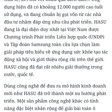
Media Pháp luật
dụng hiện đã có khoảng 12.000 người cao tuổi
Media Du lịch
sử dụng, và đang chuẩn bị gọi vốn từ các nhà
đầu tư nhằm đáp ứng nhu cầu phát triển. HASU
Media Thế giới
đang là đại diện duy nhất tại Việt Nam được
Media Thể thao
Chương trình Phát triển Liên hợp quốc (UNDP)
và Tập đoàn Samsung toàn cầu lựa chọn làm
Media Giáo dục
giải pháp tiêu biểu về ứng dụng sức khỏe tạo tác
Media Y tế
động xã hội và giới thiệu rộng rãi trên thế giới.
HASU cũng đã đạt rất nhiều giải thưởng trong
Media Khoa học - Công nghệ
nước, quốc tế.
Media Môi trường
Dùng công nghệ để đưa ra mô hình kinh doanh
Ảnh
mới như HASU đã trở thành một xu hướng phát
triển. Một sản phẩm công nghệ khác có tính
Infographic
năng đặc biệt nhân rộng để giải bài toán ô