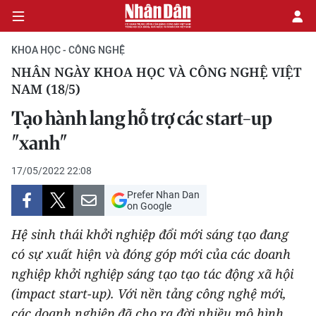
KHOA HỌC - CÔNG NGHỆ
NHÂN NGÀY KHOA HỌC VÀ CÔNG NGHỆ VIỆT
NAM (18/5)
CHÍNH TRỊ
Tạo hành lang hỗ trợ các start-up
KINH TẾ
"xanh"
VĂN HÓA
17/05/2022 22:08
Prefer Nhan Dan
XÃ HỘI
on Google
PHÁP LUẬT
Hệ sinh thái khởi nghiệp đổi mới sáng tạo đang
có sự xuất hiện và đóng góp mới của các doanh
DU LỊCH
nghiệp khởi nghiệp sáng tạo tạo tác động xã hội
(impact start-up). Với nền tảng công nghệ mới,
THẾ GIỚI
các doanh nghiệp đã cho ra đời nhiều mô hình