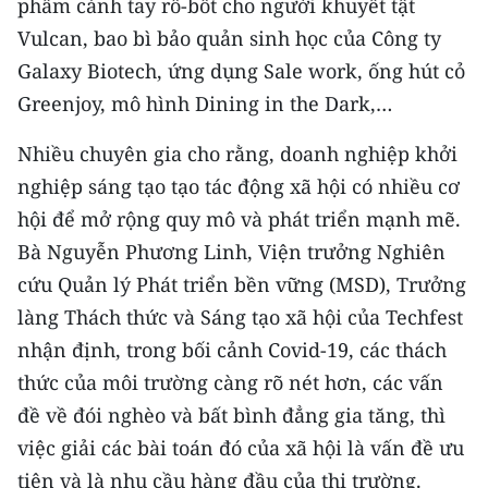
phẩm cánh tay rô-bốt cho người khuyết tật
ENGLISH
Vulcan, bao bì bảo quản sinh học của Công ty
中文
Galaxy Biotech, ứng dụng Sale work, ống hút cỏ
Greenjoy, mô hình Dining in the Dark,…
FRANÇAIS
Nhiều chuyên gia cho rằng, doanh nghiệp khởi
РУССКИЙ
nghiệp sáng tạo tạo tác động xã hội có nhiều cơ
hội để mở rộng quy mô và phát triển mạnh mẽ.
ESPAÑOL
Bà Nguyễn Phương Linh, Viện trưởng Nghiên
한국어
cứu Quản lý Phát triển bền vững (MSD), Trưởng
làng Thách thức và Sáng tạo xã hội của Techfest
nhận định, trong bối cảnh Covid-19, các thách
thức của môi trường càng rõ nét hơn, các vấn
đề về đói nghèo và bất bình đẳng gia tăng, thì
việc giải các bài toán đó của xã hội là vấn đề ưu
tiên và là nhu cầu hàng đầu của thị trường.