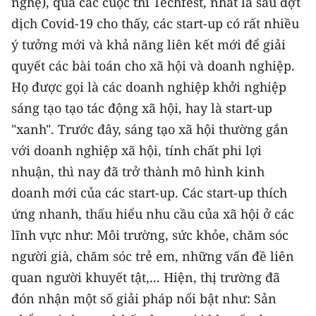
nghệ), qua các cuộc thi Techfest, nhất là sau đợt
dịch Covid-19 cho thấy, các start-up có rất nhiều
CHUYÊN ĐỀ
ý tưởng mới và khả năng liên kết mới để giải
CÁC CHUYÊN TRANG
quyết các bài toán cho xã hội và doanh nghiệp.
Họ được gọi là các doanh nghiệp khởi nghiệp
sáng tạo tạo tác động xã hội, hay là start-up
VỀ BÁO NHÂN DÂN
"xanh". Trước đây, sáng tạo xã hội thường gắn
THỜI NAY
với doanh nghiệp xã hội, tính chất phi lợi
nhuận, thì nay đã trở thành mô hình kinh
NHÂN DÂN CUỐI TUẦN
doanh mới của các start-up. Các start-up thích
NHÂN DÂN HẰNG THÁNG
ứng nhanh, thấu hiểu nhu cầu của xã hội ở các
lĩnh vực như: Môi trường, sức khỏe, chăm sóc
MUA BÁO
người già, chăm sóc trẻ em, những vấn đề liên
quan người khuyết tật,... Hiện, thị trường đã
ĐỌC BÁO IN
đón nhận một số giải pháp nổi bật như: Sản