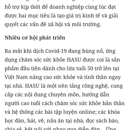
CHƯƠNG TRÌNH OCOP - MỖI XÃ
hỗ trợ kịp thời để doanh nghiệp cùng lúc đạt
MỘT SẢN PHẨM
được hai mục tiêu là tạo giá trị kinh tế và giải
quyết các vấn đề xã hội và môi trường.
RADIO
Nhiều cơ hội phát triển
MEDIA CENTER
Ra mắt khi dịch Covid-19 đang bùng nổ, ứng
E-Magazine
dụng chăm sóc sức khỏe HASU được coi là sản
phẩm đầu tiên dành cho lứa tuổi 50 trở lên tại
Video
Việt Nam nâng cao sức khỏe và tinh thần ngay
Media Chính trị
tại nhà. HASU là một nền tảng công nghệ, cung
cấp các nội dung chuyên môn, hướng dẫn
Media Kinh tế
người cao tuổi cách chăm sóc sức khỏe bản thân
Media Văn hóa
và hệ thống các bài tập luyện online; các khóa
Media Xã hội
học đàn, hát, vẽ, nấu ăn tại nhà, đọc sách báo,
chia sẻ, kết nối với nhau qua diễn đàn... Ứng