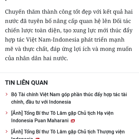
Chuyến thăm thành công tốt đẹp với kết quả hai
CHUYÊN ĐỀ
nước đã tuyên bố nâng cấp quan hệ lên Đối tác
CÁC CHUYÊN TRANG
chiến lược toàn diện, tạo xung lực mới thúc đẩy
hợp tác Việt Nam-Indonesia phát triển mạnh
VỀ BÁO NHÂN DÂN
mẽ và thực chất, đáp ứng lợi ích và mong muốn
của nhân dân hai nước.
THỜI NAY
NHÂN DÂN CUỐI TUẦN
TIN LIÊN QUAN
NHÂN DÂN HẰNG THÁNG
Bộ Tài chính Việt Nam góp phần thúc đẩy hợp tác tài
chính, đầu tư với Indonesia
MUA BÁO
[Ảnh] Tổng Bí thư Tô Lâm gặp Chủ tịch Hạ viện
Indonesia Puan Maharani
ĐỌC BÁO IN
[Ảnh] Tổng Bí thư Tô Lâm gặp Chủ tịch Thượng viện