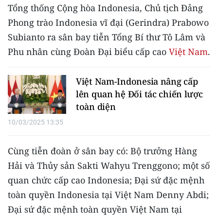
CHƯƠNG TRÌNH OCOP - MỖI XÃ
Tổng thống Cộng hòa Indonesia, Chủ tịch Đảng
MỘT SẢN PHẨM
Phong trào Indonesia vĩ đại (Gerindra) Prabowo
Subianto ra sân bay tiễn Tổng Bí thư Tô Lâm và
RADIO
Phu nhân cùng Đoàn Đại biểu cấp cao
Việt Nam
.
MEDIA CENTER
Việt Nam-Indonesia nâng cấp
E-Magazine
lên quan hệ Đối tác chiến lược
toàn diện
Video
10/03/2025 13:35
Media Chính trị
Cùng tiễn đoàn ở sân bay có: Bộ trưởng Hàng
Media Kinh tế
Hải và Thủy sản Sakti Wahyu Trenggono; một số
Media Văn hóa
quan chức cấp cao Indonesia; Đại sứ đặc mệnh
toàn quyền Indonesia tại Việt Nam Denny Abdi;
Media Xã hội
Đại sứ đặc mệnh toàn quyền Việt Nam tại