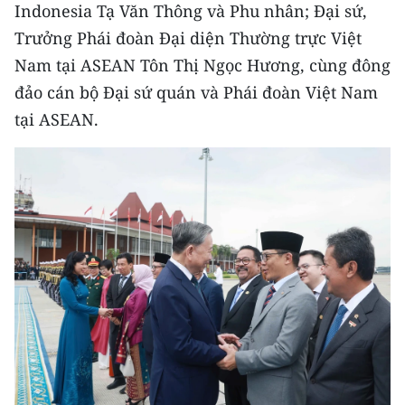
Media Pháp luật
Indonesia Tạ Văn Thông và Phu nhân; Đại sứ,
Trưởng Phái đoàn Đại diện Thường trực Việt
Media Du lịch
Nam tại ASEAN Tôn Thị Ngọc Hương, cùng đông
Media Thế giới
đảo cán bộ Đại sứ quán và Phái đoàn Việt Nam
tại ASEAN.
Media Thể thao
Media Giáo dục
Media Y tế
Media Khoa học - Công nghệ
Media Môi trường
Ảnh
Infographic