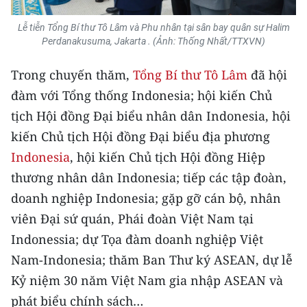
TIN MỚI
Lễ tiễn Tổng Bí thư Tô Lâm và Phu nhân tại sân bay quân sự Halim
Perdanakusuma, Jakarta . (Ảnh: Thống Nhất/TTXVN)
TIN ĐỊA PHƯƠNG
Trong chuyến thăm,
Tổng Bí thư Tô Lâm
đã hội
Trung du và miền núi phía Bắc
đàm với Tổng thống Indonesia; hội kiến Chủ
Đồng bằng sông Hồng
tịch Hội đồng Đại biểu nhân dân Indonesia, hội
kiến Chủ tịch Hội đồng Đại biểu địa phương
Bắc Trung Bộ
Indonesia
, hội kiến Chủ tịch Hội đồng Hiệp
Duyên hải Nam Trung Bộ và Tây
thương nhân dân Indonesia; tiếp các tập đoàn,
Nguyên
doanh nghiệp Indonesia; gặp gỡ cán bộ, nhân
Đông Nam Bộ
viên Đại sứ quán, Phái đoàn Việt Nam tại
Indonessia; dự Tọa đàm doanh nghiệp Việt
Đồng bằng sông Cửu Long
Nam-Indonesia; thăm Ban Thư ký ASEAN, dự lễ
Chuyên trang Hà Nội
Kỷ niệm 30 năm Việt Nam gia nhập ASEAN và
phát biểu chính sách…
Chuyên trang TP. Hồ Chí Minh