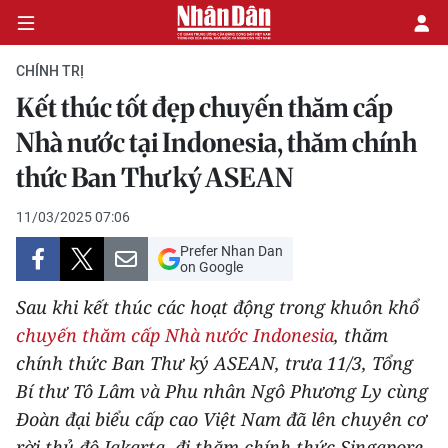
CHÍNH TRỊ
Kết thúc tốt đẹp chuyến thăm cấp
CHÍNH TRỊ
Nhà nước tại Indonesia, thăm chính
thức Ban Thư ký ASEAN
KINH TẾ
11/03/2025 07:06
VĂN HÓA
Prefer Nhan Dan
on Google
XÃ HỘI
Sau khi kết thúc các hoạt động trong khuôn khổ
PHÁP LUẬT
chuyến thăm cấp Nhà nước Indonesia
, thăm
chính thức Ban Thư ký ASEAN, trưa 11/3, Tổng
DU LỊCH
Bí thư Tô Lâm và Phu nhân Ngô Phương Ly cùng
Đoàn đại biểu cấp cao Việt Nam đã lên chuyên cơ
THẾ GIỚI
rời thủ đô Jakarta, đi thăm chính thức Singapore