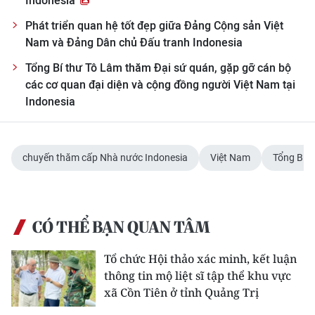
Indonesia
ENGLISH
Phát triển quan hệ tốt đẹp giữa Đảng Cộng sản Việt
中文
Nam và Đảng Dân chủ Đấu tranh Indonesia
Tổng Bí thư Tô Lâm thăm Đại sứ quán, gặp gỡ cán bộ
FRANÇAIS
các cơ quan đại diện và cộng đồng người Việt Nam tại
Indonesia
РУССКИЙ
ESPAÑOL
chuyến thăm cấp Nhà nước Indonesia
Việt Nam
Tổng Bí t
한국어
CÓ THỂ BẠN QUAN TÂM
Tổ chức Hội thảo xác minh, kết luận
thông tin mộ liệt sĩ tập thể khu vực
xã Cồn Tiên ở tỉnh Quảng Trị