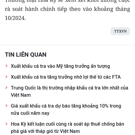
rà soát hành chính tiếp theo vào khoảng tháng
CHUYÊN ĐỀ
10/2024.
CÁC CHUYÊN TRANG
TTXVN
VỀ BÁO NHÂN DÂN
TIN LIÊN QUAN
THỜI NAY
Xuất khẩu cá tra vào Mỹ tăng trưởng ấn tượng
NHÂN DÂN CUỐI TUẦN
Xuất khẩu cá tra tăng trưởng nhờ lợi thế từ các FTA
Trung Quốc là thị trường nhập khẩu cá tra lớn nhất của
NHÂN DÂN HẰNG THÁNG
Việt Nam
MUA BÁO
Giá xuất khẩu cá tra dự báo tăng khoảng 10% trong
nửa cuối năm nay
ĐỌC BÁO IN
Hoa Kỳ kết luận cuối cùng rà soát áp thuế chống bán
phá giá với tháp gió từ Việt Nam