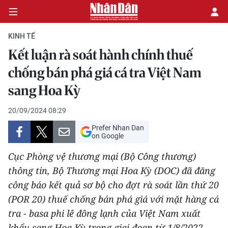
KINH TẾ
Kết luận rà soát hành chính thuế
CHÍNH TRỊ
chống bán phá giá cá tra Việt Nam
sang Hoa Kỳ
KINH TẾ
20/09/2024 08:29
VĂN HÓA
Prefer Nhan Dan
on Google
XÃ HỘI
Cục Phòng vệ thương mại (Bộ Công thương)
PHÁP LUẬT
thông tin, Bộ Thương mại Hoa Kỳ (DOC) đã đăng
công báo kết quả sơ bộ cho đợt rà soát lần thứ 20
DU LỊCH
(POR 20) thuế chống bán phá giá với mặt hàng cá
tra - basa phi lê đông lạnh của Việt Nam xuất
THẾ GIỚI
khẩu sang Hoa Kỳ trong giai đoạn từ 1/8/2022