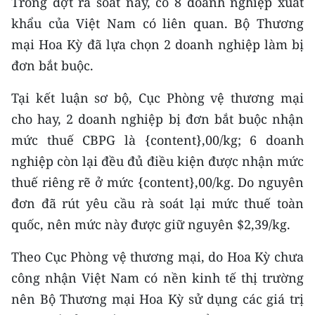
Trong đợt rà soát này, có 8 doanh nghiệp xuất
CHƯƠNG TRÌNH OCOP - MỖI XÃ
khẩu của Việt Nam có liên quan. Bộ Thương
MỘT SẢN PHẨM
mại Hoa Kỳ đã lựa chọn 2 doanh nghiệp làm bị
đơn bắt buộc.
RADIO
Tại kết luận sơ bộ, Cục Phòng vệ thương mại
MEDIA CENTER
cho hay, 2 doanh nghiệp bị đơn bắt buộc nhận
E-Magazine
mức thuế CBPG là {content},00/kg; 6 doanh
nghiệp còn lại đều đủ điều kiện được nhận mức
Video
thuế riêng rẽ ở mức {content},00/kg. Do nguyên
Media Chính trị
đơn đã rút yêu cầu rà soát lại mức thuế toàn
quốc, nên mức này được giữ nguyên $2,39/kg.
Media Kinh tế
Theo Cục Phòng vệ thương mại, do Hoa Kỳ chưa
Media Văn hóa
công nhận Việt Nam có nền kinh tế thị trường
Media Xã hội
nên Bộ Thương mại Hoa Kỳ sử dụng các giá trị