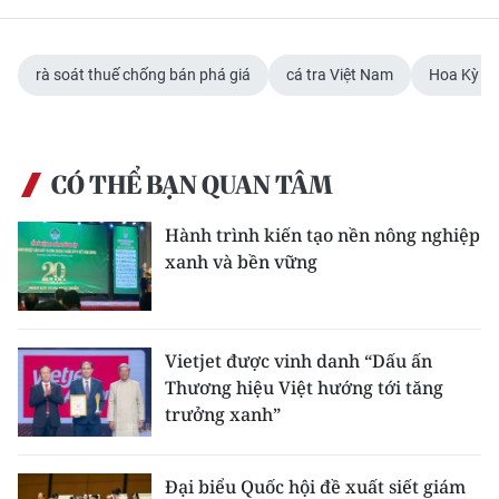
ENGLISH
中文
rà soát thuế chống bán phá giá
cá tra Việt Nam
Hoa Kỳ
FRANÇAIS
РУССКИЙ
CÓ THỂ BẠN QUAN TÂM
ESPAÑOL
Hành trình kiến tạo nền nông nghiệp
xanh và bền vững
한국어
Vietjet được vinh danh “Dấu ấn
Thương hiệu Việt hướng tới tăng
trưởng xanh”
Đại biểu Quốc hội đề xuất siết giám