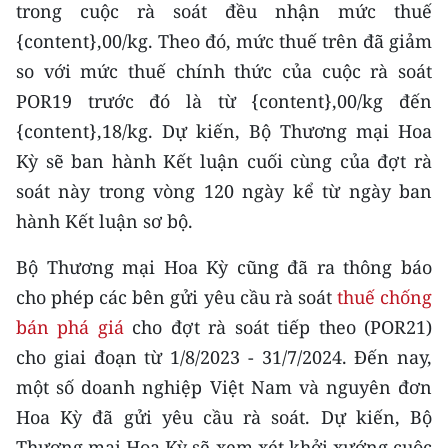
trong cuộc rà soát đều nhận mức thuế
TIN MỚI
{content},00/kg. Theo đó, mức thuế trên đã giảm
TIN ĐỊA PHƯƠNG
so với mức thuế chính thức của cuộc rà soát
POR19 trước đó là từ {content},00/kg đến
Trung du và miền núi phía Bắc
{content},18/kg. Dự kiến, Bộ Thương mại Hoa
Đồng bằng sông Hồng
Kỳ sẽ ban hành Kết luận cuối cùng của đợt rà
soát này trong vòng 120 ngày kể từ ngày ban
Bắc Trung Bộ
hành Kết luận sơ bộ.
Duyên hải Nam Trung Bộ và Tây
Bộ Thương mại Hoa Kỳ cũng đã ra thông báo
Nguyên
cho phép các bên gửi yêu cầu rà soát
thuế chống
Đông Nam Bộ
bán phá giá
cho đợt rà soát tiếp theo (POR21)
cho giai đoạn từ 1/8/2023 - 31/7/2024. Đến nay,
Đồng bằng sông Cửu Long
một số doanh nghiệp Việt Nam và nguyên đơn
Chuyên trang Hà Nội
Hoa Kỳ đã gửi yêu cầu rà soát. Dự kiến, Bộ
Chuyên trang TP. Hồ Chí Minh
Thương mại Hoa Kỳ sẽ xem xét khởi xướng cuộc