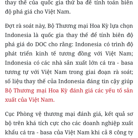
thay thế của quốc gia thứ ba để tính toán biên
Media Pháp luật
độ phá giá cho Việt Nam.
Media Du lịch
Đợt rà soát này, Bộ Thương mại Hoa Kỳ lựa chọn
Media Thế giới
Indonesia là quốc gia thay thế để tính biên độ
Media Thể thao
phá giá do DOC cho rằng: Indonesia có trình độ
phát triển kinh tế tương đồng với Việt Nam;
Media Giáo dục
Indonesia có các nhà sản xuất lớn cá tra - basa
Media Y tế
tương tự với Việt Nam trong giai đoạn rà soát;
số liệu thay thế của Indonesia đáng tin cậy giúp
Media Khoa học - Công nghệ
Bộ Thương mại Hoa Kỳ đánh giá các yếu tố sản
Media Môi trường
xuất của Việt Nam.
Ảnh
Cục Phòng vệ thương mại đánh giá, kết quả sơ
bộ trên khá tích cực cho các doanh nghiệp xuất
Infographic
khẩu cá tra - basa của Việt Nam khi cả 8 công ty