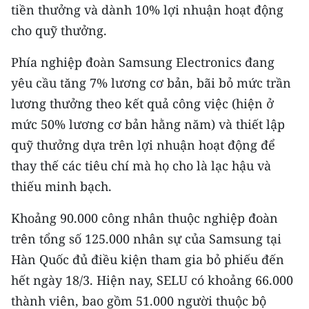
tiền thưởng và dành 10% lợi nhuận hoạt động
TIN MỚI
cho quỹ thưởng.
TIN ĐỊA PHƯƠNG
Phía nghiệp đoàn Samsung Electronics đang
Trung du và miền núi phía Bắc
yêu cầu tăng 7% lương cơ bản, bãi bỏ mức trần
lương thưởng theo kết quả công việc (hiện ở
Đồng bằng sông Hồng
mức 50% lương cơ bản hằng năm) và thiết lập
Bắc Trung Bộ
quỹ thưởng dựa trên lợi nhuận hoạt động để
thay thế các tiêu chí mà họ cho là lạc hậu và
Duyên hải Nam Trung Bộ và Tây
thiếu minh bạch.
Nguyên
Đông Nam Bộ
Khoảng 90.000 công nhân thuộc nghiệp đoàn
trên tổng số 125.000 nhân sự của Samsung tại
Đồng bằng sông Cửu Long
Hàn Quốc đủ điều kiện tham gia bỏ phiếu đến
Chuyên trang Hà Nội
hết ngày 18/3. Hiện nay, SELU có khoảng 66.000
thành viên, bao gồm 51.000 người thuộc bộ
Chuyên trang TP. Hồ Chí Minh