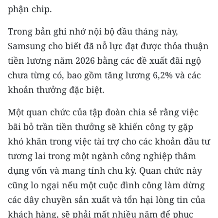
phận chip.
CHUYÊN ĐỀ
Trong bản ghi nhớ nội bộ đầu tháng này,
CÁC CHUYÊN TRANG
Samsung cho biết đã nỗ lực đạt được thỏa thuận
tiền lương năm 2026 bằng các đề xuất đãi ngộ
chưa từng có, bao gồm tăng lương 6,2% và các
VỀ BÁO NHÂN DÂN
khoản thưởng đặc biệt.
THỜI NAY
Một quan chức của tập đoàn chia sẻ rằng việc
NHÂN DÂN CUỐI TUẦN
bãi bỏ trần tiền thưởng sẽ khiến công ty gặp
khó khăn trong việc tài trợ cho các khoản đầu tư
NHÂN DÂN HẰNG THÁNG
tương lai trong một ngành công nghiệp thâm
MUA BÁO
dụng vốn và mang tính chu kỳ. Quan chức này
cũng lo ngại nếu một cuộc đình công làm dừng
ĐỌC BÁO IN
các dây chuyền sản xuất và tổn hại lòng tin của
khách hàng, sẽ phải mất nhiều năm để phục