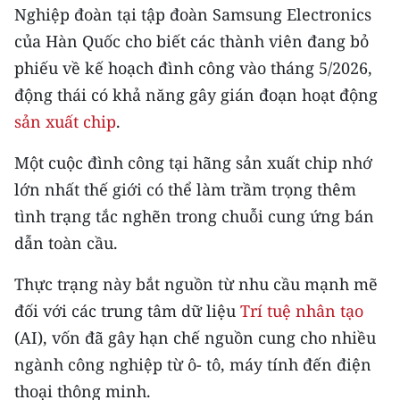
Nghiệp đoàn tại tập đoàn Samsung Electronics
THỂ THAO
của Hàn Quốc cho biết các thành viên đang bỏ
GIÁO DỤC
phiếu về kế hoạch đình công vào tháng 5/2026,
động thái có khả năng gây gián đoạn hoạt động
Y TẾ
sản xuất chip
.
KHOA HỌC - CÔNG NGHỆ
Một cuộc đình công tại hãng sản xuất chip nhớ
lớn nhất thế giới có thể làm trầm trọng thêm
MÔI TRƯỜNG
tình trạng tắc nghẽn trong chuỗi cung ứng bán
BẠN ĐỌC
dẫn toàn cầu.
KIỂM CHỨNG THÔNG TIN
Thực trạng này bắt nguồn từ nhu cầu mạnh mẽ
đối với các trung tâm dữ liệu
Trí tuệ nhân tạo
TRI THỨC CHUYÊN SÂU
(AI), vốn đã gây hạn chế nguồn cung cho nhiều
ngành công nghiệp từ ô- tô, máy tính đến điện
54 DÂN TỘC VIỆT NAM
thoại thông minh.