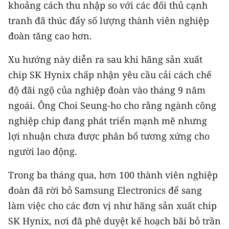
Media Pháp luật
khoảng cách thu nhập so với các đối thủ cạnh
tranh đã thúc đẩy số lượng thành viên nghiệp
Media Du lịch
đoàn tăng cao hơn.
Media Thế giới
Xu hướng này diễn ra sau khi hãng sản xuất
Media Thể thao
chip SK Hynix chấp nhận yêu cầu cải cách chế
độ đãi ngộ của nghiệp đoàn vào tháng 9 năm
Media Giáo dục
ngoái. Ông Choi Seung-ho cho rằng ngành công
Media Y tế
nghiệp chip đang phát triển mạnh mẽ nhưng
lợi nhuận chưa được phân bổ tương xứng cho
Media Khoa học - Công nghệ
người lao động.
Media Môi trường
Trong ba tháng qua, hơn 100 thành viên nghiệp
Ảnh
đoàn đã rời bỏ Samsung Electronics để sang
làm việc cho các đơn vị như hãng sản xuất chip
Infographic
SK Hynix, nơi đã phê duyệt kế hoạch bãi bỏ trần