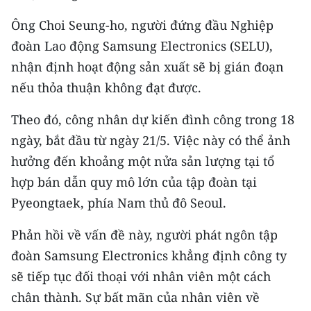
CHƯƠNG TRÌNH OCOP - MỖI XÃ
MỘT SẢN PHẨM
Ông Choi Seung-ho, người đứng đầu Nghiệp
đoàn Lao động Samsung Electronics (SELU),
nhận định hoạt động sản xuất sẽ bị gián đoạn
RADIO
nếu thỏa thuận không đạt được.
MEDIA CENTER
Theo đó, công nhân dự kiến đình công trong 18
E-Magazine
ngày, bắt đầu từ ngày 21/5. Việc này có thể ảnh
hưởng đến khoảng một nửa sản lượng tại tổ
Video
hợp bán dẫn quy mô lớn của tập đoàn tại
Media Chính trị
Pyeongtaek, phía Nam thủ đô Seoul.
Media Kinh tế
Phản hồi về vấn đề này, người phát ngôn tập
đoàn Samsung Electronics khẳng định công ty
Media Văn hóa
sẽ tiếp tục đối thoại với nhân viên một cách
Media Xã hội
chân thành. Sự bất mãn của nhân viên về