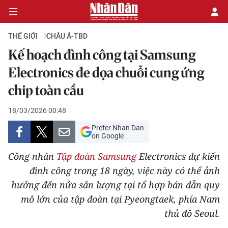
THẾ GIỚI
CHÂU Á-TBD
Kế hoạch đình công tại Samsung
CHÍNH TRỊ
Electronics đe dọa chuỗi cung ứng
chip toàn cầu
KINH TẾ
18/03/2026 00:48
VĂN HÓA
Prefer Nhan Dan
on Google
XÃ HỘI
Công nhân
Tập đoàn Samsung
Electronics dự kiến
PHÁP LUẬT
đình công trong 18 ngày, việc này có thể ảnh
hưởng đến nửa sản lượng tại tổ hợp bán dẫn quy
DU LỊCH
mô lớn của tập đoàn tại Pyeongtaek, phía Nam
thủ đô Seoul.
THẾ GIỚI