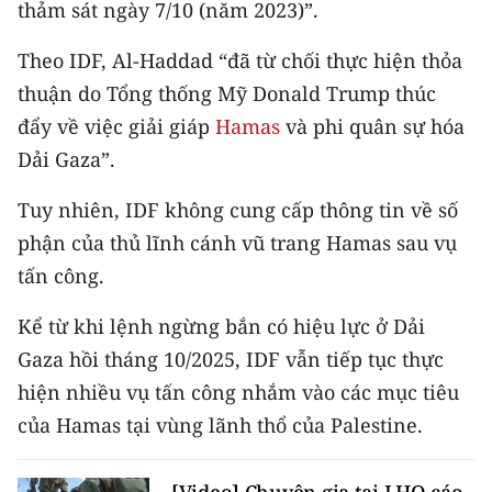
thảm sát ngày 7/10 (năm 2023)”.
CHƯƠNG TRÌNH OCOP - MỖI XÃ
MỘT SẢN PHẨM
Theo IDF, Al-Haddad “đã từ chối thực hiện thỏa
thuận do Tổng thống Mỹ Donald Trump thúc
RADIO
đẩy về việc giải giáp
Hamas
và phi quân sự hóa
Dải Gaza”.
MEDIA CENTER
Tuy nhiên, IDF không cung cấp thông tin về số
E-Magazine
phận của thủ lĩnh cánh vũ trang Hamas sau vụ
Video
tấn công.
Media Chính trị
Kể từ khi lệnh ngừng bắn có hiệu lực ở Dải
Media Kinh tế
Gaza hồi tháng 10/2025, IDF vẫn tiếp tục thực
hiện nhiều vụ tấn công nhắm vào các mục tiêu
Media Văn hóa
của Hamas tại vùng lãnh thổ của Palestine.
Media Xã hội