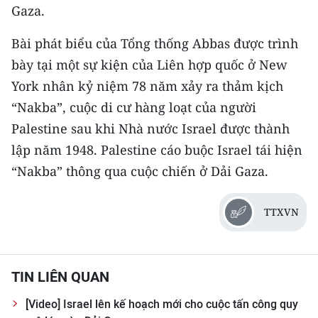
Gaza.
CHUYÊN ĐỀ
Bài phát biểu của Tổng thống Abbas được trình
bày tại một sự kiện của Liên hợp quốc ở New
CÁC CHUYÊN TRANG
York nhân kỷ niệm 78 năm xảy ra thảm kịch
“Nakba”, cuộc di cư hàng loạt của người
VỀ BÁO NHÂN DÂN
Palestine sau khi Nhà nước Israel được thành
THỜI NAY
lập năm 1948. Palestine cáo buộc Israel tái hiện
“Nakba” thông qua cuộc chiến ở Dải Gaza.
NHÂN DÂN CUỐI TUẦN
NHÂN DÂN HẰNG THÁNG
TTXVN
MUA BÁO
TIN LIÊN QUAN
ĐỌC BÁO IN
[Video] Israel lên kế hoạch mới cho cuộc tấn công quy