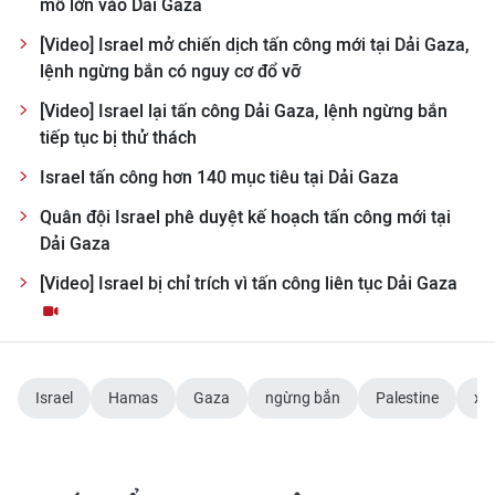
mô lớn vào Dải Gaza
ENGLISH
[Video] Israel mở chiến dịch tấn công mới tại Dải Gaza,
中文
lệnh ngừng bắn có nguy cơ đổ vỡ
[Video] Israel lại tấn công Dải Gaza, lệnh ngừng bắn
FRANÇAIS
tiếp tục bị thử thách
РУССКИЙ
Israel tấn công hơn 140 mục tiêu tại Dải Gaza
Quân đội Israel phê duyệt kế hoạch tấn công mới tại
ESPAÑOL
Dải Gaza
한국어
[Video] Israel bị chỉ trích vì tấn công liên tục Dải Gaza
Israel
Hamas
Gaza
ngừng bắn
Palestine
xu