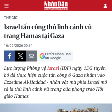
THẾ GIỚI
Israel tấn công thủ lĩnh cánh vũ
CHÍNH TRỊ
trang Hamas tại Gaza
KINH TẾ
16/05/2026 00:34
Prefer Nhan Dan
VĂN HÓA
on Google
Lực lượng Phòng vệ
Israel
(IDF) ngày 15/5 tuyên
XÃ HỘI
bố đã thực hiện cuộc tấn công ở Gaza nhắm vào
Ezzedine Al-Haddad - nhân vật mà phía Israel mô
PHÁP LUẬT
tả là thủ lĩnh cánh vũ trang của phong trào Hồi
DU LỊCH
giáo Hamas.
THẾ GIỚI