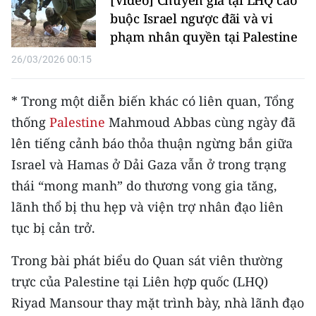
[Video] Chuyên gia tại LHQ cáo
Media Pháp luật
buộc Israel ngược đãi và vi
phạm nhân quyền tại Palestine
Media Du lịch
26/03/2026 00:15
Media Thế giới
Media Thể thao
* Trong một diễn biến khác có liên quan, Tổng
thống
Palestine
Mahmoud Abbas cùng ngày đã
Media Giáo dục
lên tiếng cảnh báo thỏa thuận ngừng bắn giữa
Media Y tế
Israel và Hamas ở Dải Gaza vẫn ở trong trạng
thái “mong manh” do thương vong gia tăng,
Media Khoa học - Công nghệ
lãnh thổ bị thu hẹp và viện trợ nhân đạo liên
Media Môi trường
tục bị cản trở.
Ảnh
Trong bài phát biểu do Quan sát viên thường
trực của Palestine tại Liên hợp quốc (LHQ)
Infographic
Riyad Mansour thay mặt trình bày, nhà lãnh đạo