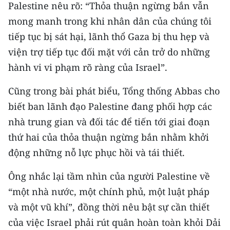
Palestine nêu rõ: “Thỏa thuận ngừng bắn vẫn
TIN MỚI
mong manh trong khi nhân dân của chúng tôi
TIN ĐỊA PHƯƠNG
tiếp tục bị sát hại, lãnh thổ Gaza bị thu hẹp và
viện trợ tiếp tục đối mặt với cản trở do những
Trung du và miền núi phía Bắc
hành vi vi phạm rõ ràng của Israel”.
Đồng bằng sông Hồng
Cũng trong bài phát biểu, Tổng thống Abbas cho
Bắc Trung Bộ
biết ban lãnh đạo Palestine đang phối hợp các
nhà trung gian và đối tác để tiến tới giai đoạn
Duyên hải Nam Trung Bộ và Tây
thứ hai của thỏa thuận ngừng bắn nhằm khởi
Nguyên
động những nỗ lực phục hồi và tái thiết.
Đông Nam Bộ
Ông nhắc lại tầm nhìn của người Palestine về
Đồng bằng sông Cửu Long
“một nhà nước, một chính phủ, một luật pháp
Chuyên trang Hà Nội
và một vũ khí”, đồng thời nêu bật sự cần thiết
của việc Israel phải rút quân hoàn toàn khỏi Dải
Chuyên trang TP. Hồ Chí Minh