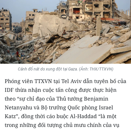
THỂ THAO
GIÁO DỤC
Y TẾ
KHOA HỌC - CÔNG NGHỆ
MÔI TRƯỜNG
Cảnh đổ nát do xung đột tại Gaza. (Ảnh: THX/TTXVN)
BẠN ĐỌC
Phóng viên TTXVN tại Tel Aviv dẫn tuyên bố của
IDF thừa nhận cuộc tấn công được thực hiện
KIỂM CHỨNG THÔNG TIN
theo “sự chỉ đạo của Thủ tướng Benjamin
TRI THỨC CHUYÊN SÂU
Netanyahu và Bộ trưởng Quốc phòng Israel
Katz”, đồng thời cáo buộc Al-Haddad “là một
54 DÂN TỘC VIỆT NAM
trong những đối tượng chủ mưu chính của vụ