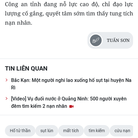
Công an tỉnh đang nỗ lực cao độ, chỉ đạo lực
ENGLISH
lượng cố gắng, quyết tâm sớm tìm thấy tung tích
中文
nạn nhân.
FRANÇAIS
TUẤN SƠN
РУССКИЙ
ESPAÑOL
TIN LIÊN QUAN
한국어
Bắc Kạn: Một người nghi lao xuống hố sụt tại huyện Na
Rì
[Video] Vụ đuối nước ở Quảng Ninh: 500 người xuyên
đêm tìm kiếm 2 nạn nhân
Hố tử thần
sụt lún
mất tích
tìm kiếm
cứu nạn