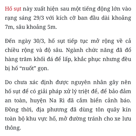
CHƯƠNG TRÌNH OCOP - MỖI XÃ
Hố sụt
này xuất hiện sau một tiếng động lớn vào
MỘT SẢN PHẨM
rạng sáng 29/3 với kích cỡ ban đầu dài khoảng
7m, sâu khoảng 5m.
RADIO
Đến ngày 30/3, hố sụt tiếp tục mở rộng về cả
MEDIA CENTER
chiều rộng và độ sâu. Ngành chức năng đã đổ
E-Magazine
hàng trăm khối đá để lấp, khắc phục nhưng đều
bị hố “nuốt” gọn.
Video
Do chưa xác định được nguyên nhân gây nên
Media Chính trị
hố sụt để có giải pháp xử lý triệt để, để bảo đảm
Media Kinh tế
an toàn, huyện Na Rì đã cắm biển cảnh báo.
Đồng thời, địa phương đã dùng tôn quây kín
Media Văn hóa
toàn bộ khu vực hố, mở đường tránh cho xe lưu
Media Xã hội
thông.