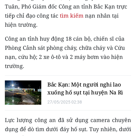
TIN MỚI
Tuân, Phó Giám đốc Công an tỉnh Bắc Kạn trực
tiếp chỉ đạo công tác
tìm kiếm
nạn nhân tại
TIN ĐỊA PHƯƠNG
hiện trường.
Trung du và miền núi phía Bắc
Công an tỉnh huy động 18 cán bộ, chiến sĩ của
Phòng Cảnh sát phòng cháy, chữa cháy và Cứu
Đồng bằng sông Hồng
nạn, cứu hộ; 2 xe ô-tô và 2 máy bơm vào hiện
Bắc Trung Bộ
trường.
Duyên hải Nam Trung Bộ và Tây
Nguyên
Bắc Kạn: Một người nghi lao
xuống hố sụt tại huyện Na Rì
Đông Nam Bộ
27/05/2025 02:38
Đồng bằng sông Cửu Long
Lực lượng công an đã sử dụng camera chuyên
Chuyên trang Hà Nội
dụng để dò tìm dưới đáy hố sụt. Tuy nhiên, dưới
Chuyên trang TP. Hồ Chí Minh