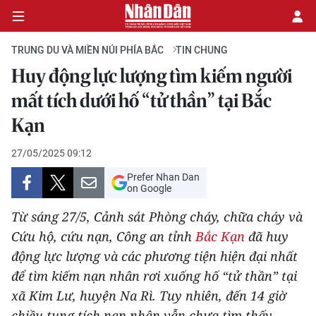
TRUNG DU VÀ MIỀN NÚI PHÍA BẮC
TIN CHUNG
Huy động lực lượng tìm kiếm người
CHÍNH TRỊ
mất tích dưới hố “tử thần” tại Bắc
Kạn
KINH TẾ
27/05/2025 09:12
VĂN HÓA
Prefer Nhan Dan
on Google
XÃ HỘI
Từ sáng 27/5, Cảnh sát Phòng cháy, chữa cháy và
PHÁP LUẬT
Cứu hộ, cứu nạn, Công an tỉnh
Bắc Kạn
đã huy
động lực lượng và các phương tiện hiện đại nhất
DU LỊCH
để tìm kiếm nạn nhân rơi xuống hố “tử thần” tại
xã Kim Lư, huyện Na Rì. Tuy nhiên, đến 14 giờ
THẾ GIỚI
chiều tung tích nạn nhân vẫn chưa tìm thấy.