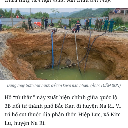
THỂ THAO
GIÁO DỤC
Y TẾ
KHOA HỌC - CÔNG NGHỆ
MÔI TRƯỜNG
BẠN ĐỌC
Dùng máy bơm hút nước để tìm kiếm nạn nhân. (Ảnh: TUẤN SƠN)
KIỂM CHỨNG THÔNG TIN
Hố “tử thần” này xuất hiện chính giữa quốc lộ
TRI THỨC CHUYÊN SÂU
3B nối từ thành phố Bắc Kạn đi huyện Na Rì. Vị
trí hố sụt thuộc địa phận thôn Hiệp Lực, xã Kim
54 DÂN TỘC VIỆT NAM
Lư, huyện Na Rì.