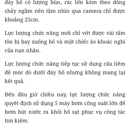
đáy hố có lượng bùn, rác lớn kèm theo dòng
chảy ngầm nên tầm nhìn qua camera chỉ được
CHUYÊN ĐỀ
khoảng 25cm.
CÁC CHUYÊN TRANG
Lực lượng chức năng mới chỉ vớt được vài tấm
tôn bị bay xuống hố và một chiếc áo khoác nghi
VỀ BÁO NHÂN DÂN
của nạn nhân.
THỜI NAY
Lực lượng chức năng tiếp tục sử dụng câu liêm
để móc dò dưới đáy hố nhưng không mang lại
NHÂN DÂN CUỐI TUẦN
kết quả.
NHÂN DÂN HẰNG THÁNG
Đến đầu giờ chiều nay, lực lượng chức năng
MUA BÁO
quyết định sử dụng 5 máy bơm công suất lớn để
bơm hút nước ra khỏi hố sụt phục vụ công tác
ĐỌC BÁO IN
tìm kiếm.