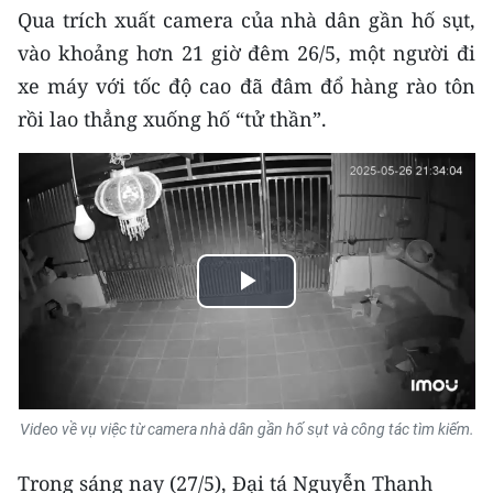
Media Pháp luật
Qua trích xuất camera của nhà dân gần hố sụt,
vào khoảng hơn 21 giờ đêm 26/5, một người đi
Media Du lịch
xe máy với tốc độ cao đã đâm đổ hàng rào tôn
Media Thế giới
rồi lao thẳng xuống hố “tử thần”.
Media Thể thao
Media Giáo dục
Media Y tế
Media Khoa học - Công nghệ
Play
Media Môi trường
Video
Ảnh
Video về vụ việc từ camera nhà dân gần hố sụt và công tác tìm kiếm.
Infographic
Trong sáng nay (27/5), Đại tá Nguyễn Thanh