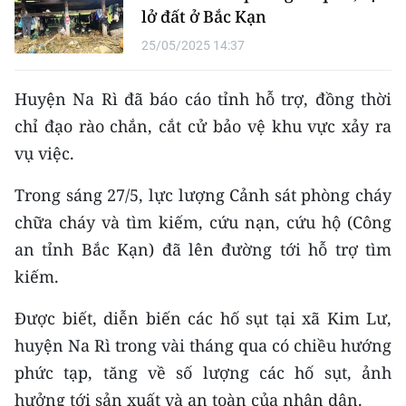
Media Pháp luật
lở đất ở Bắc Kạn
Media Du lịch
25/05/2025 14:37
Media Thế giới
Huyện Na Rì đã báo cáo tỉnh hỗ trợ, đồng thời
chỉ đạo rào chắn, cắt cử bảo vệ khu vực xảy ra
Media Thể thao
vụ việc.
Media Giáo dục
Trong sáng 27/5, lực lượng Cảnh sát phòng cháy
Media Y tế
chữa cháy và tìm kiếm, cứu nạn, cứu hộ (Công
Media Khoa học - Công nghệ
an tỉnh Bắc Kạn) đã lên đường tới hỗ trợ tìm
kiếm.
Media Môi trường
Được biết, diễn biến các hố sụt tại xã Kim Lư,
Ảnh
huyện Na Rì trong vài tháng qua có chiều hướng
Infographic
phức tạp, tăng về số lượng các hố sụt, ảnh
hưởng tới sản xuất và an toàn của nhân dân.