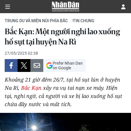
TRUNG DU VÀ MIỀN NÚI PHÍA BẮC
TIN CHUNG
Bắc Kạn: Một người nghi lao xuống
CHÍNH TRỊ
hố sụt tại huyện Na Rì
KINH TẾ
27/05/2025 02:38
Prefer Nhan Dan
VĂN HÓA
on Google
Khoảng 21 giờ đêm 26/7, tại hố sụt lún ở huyện
XÃ HỘI
Na Rì,
Bắc Kạn
xảy ra vụ tai nạn xe máy. Hiện
tại, nghi ngờ, cả người và xe bị lao xuống hố sụt
PHÁP LUẬT
chứa đầy nước và mất tích.
DU LỊCH
THẾ GIỚI