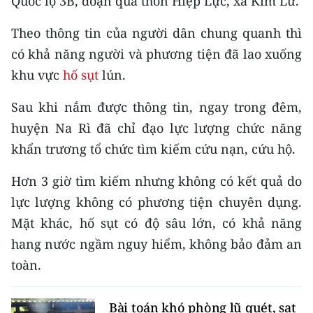
Quốc lộ 3B, đoạn qua thôn Hiệp Lực, xã Kim Lư.
CHƯƠNG TRÌNH OCOP - MỖI XÃ
MỘT SẢN PHẨM
Theo thông tin của người dân chung quanh thì
có khả năng người và phương tiện đã lao xuống
RADIO
khu vực
hố sụt
lún.
MEDIA CENTER
Sau khi nắm được thông tin, ngay trong đêm,
huyện Na Rì đã chỉ đạo lực lượng chức năng
E-Magazine
khẩn trương tổ chức tìm kiếm cứu nạn, cứu hộ.
Video
Hơn 3 giờ tìm kiếm nhưng không có kết quả do
Media Chính trị
lực lượng không có phương tiện chuyên dụng.
Mặt khác, hố sụt có độ sâu lớn, có khả năng
Media Kinh tế
hang nước ngầm nguy hiểm, không bảo đảm an
Media Văn hóa
toàn.
Media Xã hội
Bài toán khó phòng lũ quét, sạt