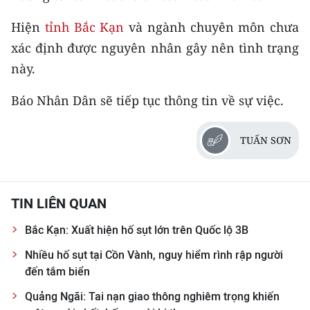
TIN MỚI
Hiện
tỉnh Bắc Kạn
và ngành chuyên môn chưa
TIN ĐỊA PHƯƠNG
xác định được nguyên nhân gây nên tình trạng
này.
Trung du và miền núi phía Bắc
Báo Nhân Dân sẽ tiếp tục thông tin về sự việc.
Đồng bằng sông Hồng
Bắc Trung Bộ
TUẤN SƠN
Duyên hải Nam Trung Bộ và Tây
Nguyên
TIN LIÊN QUAN
Đông Nam Bộ
Bắc Kạn: Xuất hiện hố sụt lớn trên Quốc lộ 3B
Đồng bằng sông Cửu Long
Nhiều hố sụt tại Cồn Vành, nguy hiểm rình rập người
đến tắm biển
Chuyên trang Hà Nội
Quảng Ngãi: Tai nạn giao thông nghiêm trọng khiến
Chuyên trang TP. Hồ Chí Minh