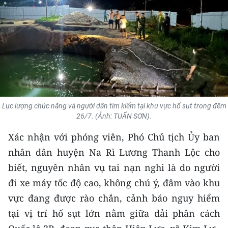
THỂ THAO
GIÁO DỤC
Y TẾ
KHOA HỌC - CÔNG NGHỆ
Lực lượng chức năng và người dân tìm kiếm tại khu vực hố sụt trong đêm
MÔI TRƯỜNG
26/7. (Ảnh: TUẤN SƠN).
BẠN ĐỌC
Xác nhận với phóng viên, Phó Chủ tịch Ủy ban
nhân dân huyện Na Rì Lương Thanh Lộc cho
KIỂM CHỨNG THÔNG TIN
biết, nguyên nhân vụ tai nạn nghi là do người
đi xe máy tốc độ cao, không chú ý, đâm vào khu
TRI THỨC CHUYÊN SÂU
vực đang được rào chắn, cảnh báo nguy hiểm
54 DÂN TỘC VIỆT NAM
tại vị trí hố sụt lớn nằm giữa dải phân cách