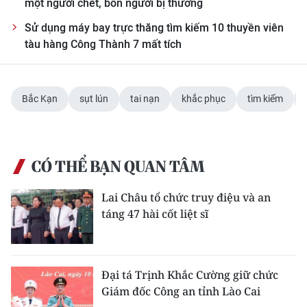
một người chết, bốn người bị thương
Sử dụng máy bay trực thăng tìm kiếm 10 thuyền viên
CHUYÊN ĐỀ
tàu hàng Công Thành 7 mất tích
CÁC CHUYÊN TRANG
Bắc Kạn
sụt lún
tai nạn
khắc phục
tìm kiếm
VỀ BÁO NHÂN DÂN
THỜI NAY
CÓ THỂ BẠN QUAN TÂM
NHÂN DÂN CUỐI TUẦN
Lai Châu tổ chức truy điệu và an
NHÂN DÂN HẰNG THÁNG
táng 47 hài cốt liệt sĩ
MUA BÁO
ĐỌC BÁO IN
Đại tá Trịnh Khắc Cường giữ chức
Giám đốc Công an tỉnh Lào Cai