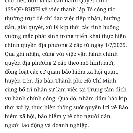
cho biết, đơn vị đã ban hành Quyết định
135/QĐ-BHXH về việc thành lập Tổ công tác
CHUYÊN ĐỀ
thường trực để chỉ đạo việc tiếp nhận, hướng
dẫn, giải quyết, xử lý kịp thời các tình huống
CÁC CHUYÊN TRANG
vướng mắc phát sinh trong triển khai thực hiện
chính quyền địa phương 2 cấp từ ngày 1/7/2025.
VỀ BÁO NHÂN DÂN
Qua ghi nhận, cùng với việc vận hành chính
THỜI NAY
quyền địa phương 2 cấp theo mô hình mới,
đồng loạt các cơ quan bảo hiểm xã hội quận,
NHÂN DÂN CUỐI TUẦN
huyện trên địa bàn Thành phố Hồ Chí Minh
NHÂN DÂN HẰNG THÁNG
cũng bố trí nhân sự làm việc tại Trung tâm dịch
vụ hành chính công. Qua đó, nhằm đảm bảo kịp
MUA BÁO
thời xử lý, thực hiện thông suốt quyền lợi về Bảo
hiểm xã hội, bảo hiểm y tế cho người dân,
ĐỌC BÁO IN
người lao động và doanh nghiệp.