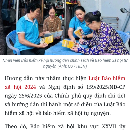
THỂ THAO
GIÁO DỤC
Y TẾ
KHOA HỌC - CÔNG NGHỆ
Nhân viên Bảo hiểm xã hội hướng dẫn chính sách về Bảo hiểm xã hội tự
MÔI TRƯỜNG
nguyện (Ảnh: QUÝ HIỀN)
BẠN ĐỌC
Hướng dẫn này nhằm thực hiện
Luật Bảo hiểm
xã hội 2024
và Nghị định số 159/2025/NĐ-CP
KIỂM CHỨNG THÔNG TIN
ngày 25/6/2025 của Chính phủ quy định chi tiết
và hướng dẫn thi hành một số điều của Luật Bảo
TRI THỨC CHUYÊN SÂU
hiểm xã hội về bảo hiểm xã hội tự nguyện.
54 DÂN TỘC VIỆT NAM
Theo đó, Bảo hiểm xã hội khu vực XXVII ủy