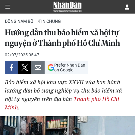
ĐÔNG NAM BỘ
TIN CHUNG
Hướng dẫn thu bảo hiểm xã hội tự
CHÍNH TRỊ
nguyện ở Thành phố Hồ Chí Minh
KINH TẾ
02/07/2025 05:47
Prefer Nhan Dan
VĂN HÓA
on Google
Bảo hiểm xã hội khu vực XXVII vừa ban hành
XÃ HỘI
hướng dẫn bổ sung nghiệp vụ thu bảo hiểm xã
hội tự nguyện trên địa bàn
Thành phố Hồ Chí
PHÁP LUẬT
Minh
.
DU LỊCH
THẾ GIỚI