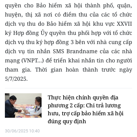
CHƯƠNG TRÌNH OCOP - MỖI XÃ
quyền cho Bảo hiểm xã hội thành phố, quận,
MỘT SẢN PHẨM
huyện, thị xã nơi có điểm thu của các tổ chức
dịch vụ thu do Bảo hiểm xã hội khu vực XXVII
RADIO
ký Hợp đồng Ủy quyền thu phối hợp với tổ chức
dịch vụ thu ký hợp đồng 3 bên với nhà cung cấp
MEDIA CENTER
dịch vụ tin nhắn SMS Brandname của các nhà
E-Magazine
mạng (VNPT…) để triển khai nhắn tin cho người
tham gia. Thời gian hoàn thành trước ngày
Video
5/7/2025.
Media Chính trị
Thực hiện chính quyền địa
Media Kinh tế
phương 2 cấp: Chi trả lương
Media Văn hóa
hưu, trợ cấp bảo hiểm xã hội
đúng quy định
Media Xã hội
30/06/2025 10:40