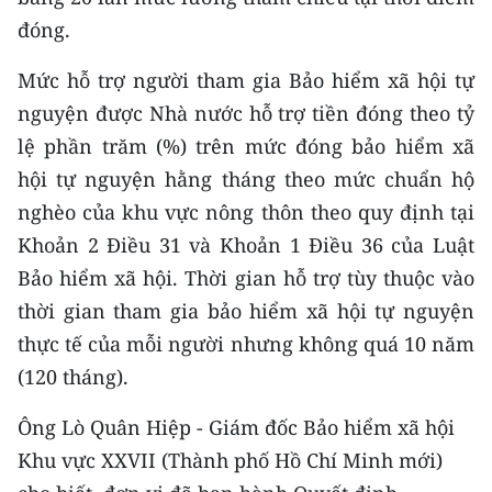
TIN MỚI
đóng.
TIN ĐỊA PHƯƠNG
Mức hỗ trợ người tham gia Bảo hiểm xã hội tự
nguyện được Nhà nước hỗ trợ tiền đóng theo tỷ
Trung du và miền núi phía Bắc
lệ phần trăm (%) trên mức đóng bảo hiểm xã
Đồng bằng sông Hồng
hội tự nguyện hằng tháng theo mức chuẩn hộ
nghèo của khu vực nông thôn theo quy định tại
Bắc Trung Bộ
Khoản 2 Điều 31 và Khoản 1 Điều 36 của Luật
Duyên hải Nam Trung Bộ và Tây
Bảo hiểm xã hội. Thời gian hỗ trợ tùy thuộc vào
Nguyên
thời gian tham gia bảo hiểm xã hội tự nguyện
thực tế của mỗi người nhưng không quá 10 năm
Đông Nam Bộ
(120 tháng).
Đồng bằng sông Cửu Long
Ông Lò Quân Hiệp - Giám đốc Bảo hiểm xã hội
Chuyên trang Hà Nội
Khu vực XXVII (Thành phố Hồ Chí Minh mới)
Chuyên trang TP. Hồ Chí Minh