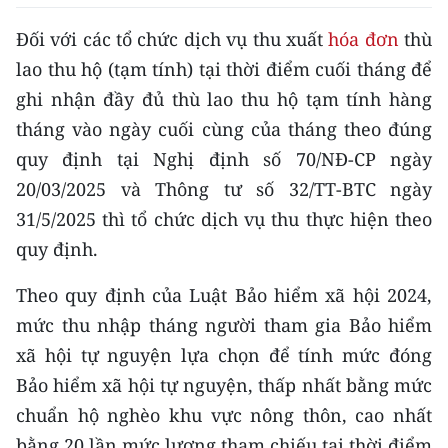
Media Pháp luật
Đối với các tổ chức dịch vụ thu xuất
hóa đơn
thù
Media Du lịch
lao thu hộ (tạm tính) tại thời điểm cuối tháng để
Media Thế giới
ghi nhận đầy đủ thù lao thu hộ tạm tính hàng
tháng vào ngày cuối cùng của tháng theo đúng
Media Thể thao
quy định tại Nghị định số 70/NĐ-CP ngày
Media Giáo dục
20/03/2025 và Thông tư số 32/TT-BTC ngày
31/5/2025 thì tổ chức dịch vụ thu thực hiện theo
Media Y tế
quy định.
Media Khoa học - Công nghệ
Theo quy định của Luật Bảo hiểm xã hội 2024,
Media Môi trường
mức thu nhập tháng người tham gia Bảo hiểm
xã hội tự nguyện lựa chọn để tính mức đóng
Ảnh
Bảo hiểm xã hội tự nguyện, thấp nhất bằng mức
Infographic
chuẩn hộ nghèo khu vực nông thôn, cao nhất
bằng 20 lần mức lương tham chiếu tại thời điểm