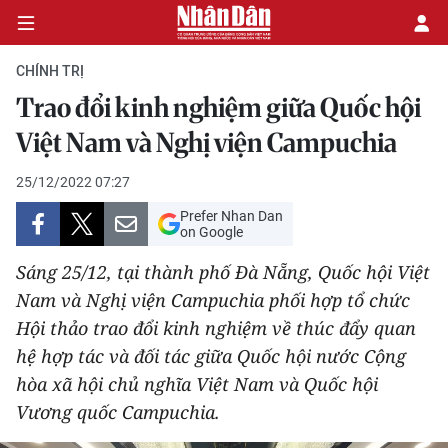
CHÍNH TRỊ
Trao đổi kinh nghiệm giữa Quốc hội
CHÍNH TRỊ
Việt Nam và Nghị viện Campuchia
KINH TẾ
25/12/2022 07:27
Prefer Nhan Dan
VĂN HÓA
on Google
Sáng 25/12, tại thành phố Đà Nẵng, Quốc hội Việt
XÃ HỘI
Nam và Nghị viện Campuchia phối hợp tổ chức
Hội thảo trao đổi kinh nghiệm về thúc đẩy quan
PHÁP LUẬT
hệ hợp tác và đối tác giữa Quốc hội nước Cộng
DU LỊCH
hòa xã hội chủ nghĩa Việt Nam và Quốc hội
Vương quốc Campuchia.
THẾ GIỚI