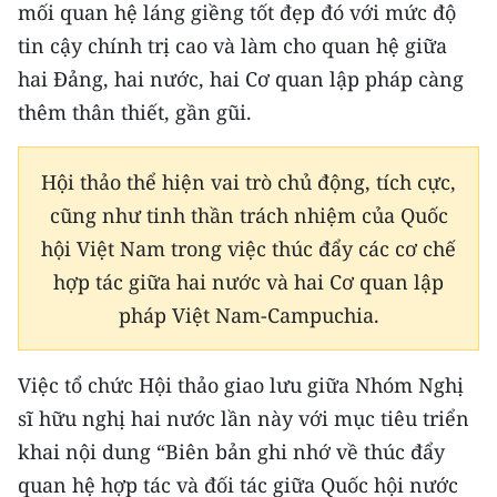
mối quan hệ láng giềng tốt đẹp đó với mức độ
tin cậy chính trị cao và làm cho quan hệ giữa
CHUYÊN ĐỀ
hai Đảng, hai nước, hai Cơ quan lập pháp càng
CÁC CHUYÊN TRANG
thêm thân thiết, gần gũi.
VỀ BÁO NHÂN DÂN
Hội thảo thể hiện vai trò chủ động, tích cực,
cũng như tinh thần trách nhiệm của Quốc
THỜI NAY
hội Việt Nam trong việc thúc đẩy các cơ chế
NHÂN DÂN CUỐI TUẦN
hợp tác giữa hai nước và hai Cơ quan lập
pháp Việt Nam-Campuchia.
NHÂN DÂN HẰNG THÁNG
Việc tổ chức Hội thảo giao lưu giữa Nhóm Nghị
MUA BÁO
sĩ hữu nghị hai nước lần này với mục tiêu triển
ĐỌC BÁO IN
khai nội dung “Biên bản ghi nhớ về thúc đẩy
quan hệ hợp tác và đối tác giữa Quốc hội nước