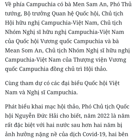
CHƯƠNG TRÌNH OCOP - MỖI XÃ
Về phía Campuchia có bà Men Sam An, Phó Thủ
MỘT SẢN PHẨM
tướng, Bộ trưởng Quan hệ Quốc hội, Chủ tịch
Hội hữu nghị Campuchia-Việt Nam, Chủ tịch
RADIO
Nhóm Nghị sĩ hữu nghị Campuchia-Việt Nam
của Quốc hội Vương quốc Campuchia và bà
MEDIA CENTER
Mean Som An, Chủ tịch Nhóm Nghị sĩ hữu nghị
Campuchia-Việt Nam của Thượng viện Vương
E-Magazine
quốc Campuchia đồng chủ trì Hội thảo.
Video
Cùng tham dự có các đại biểu Quốc hội Việt
Media Chính trị
Nam và Nghị sĩ Campuchia.
Media Kinh tế
Phát biểu khai mạc hội thảo, Phó Chủ tịch Quốc
Media Văn hóa
hội Nguyễn Đức Hải cho biết, năm 2022 là năm
rất đặc biệt với hai nước sau hơn hai năm bị
Media Xã hội
ảnh hưởng nặng nề của dịch Covid-19, hai bên