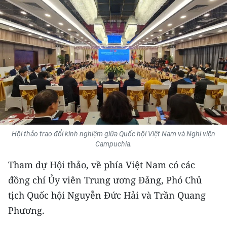
THỂ THAO
GIÁO DỤC
Y TẾ
KHOA HỌC - CÔNG NGHỆ
MÔI TRƯỜNG
BẠN ĐỌC
Hội thảo trao đổi kinh nghiệm giữa Quốc hội Việt Nam và Nghị viện
Campuchia.
KIỂM CHỨNG THÔNG TIN
Tham dự Hội thảo, về phía Việt Nam có các
đồng chí Ủy viên Trung ương Đảng, Phó Chủ
TRI THỨC CHUYÊN SÂU
tịch Quốc hội Nguyễn Đức Hải và Trần Quang
54 DÂN TỘC VIỆT NAM
Phương.