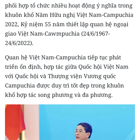
Media Pháp luật
phối hợp tổ chức nhiều hoạt động ý nghĩa trong
khuôn khổ Năm Hữu nghị Việt Nam-Campuchia
Media Du lịch
2022, Kỷ niệm 55 năm thiết lập quan hệ ngoại
Media Thế giới
giao Việt Nam-Cawmpuchia (24/6/1967-
24/6/2022).
Media Thể thao
Quan hệ Việt Nam-Campuchia tiếp tục phát
Media Giáo dục
triển ổn định, hợp tác giữa Quốc hội Việt Nam
Media Y tế
với Quốc hội và Thượng viện Vương quốc
Campuchia được duy trì tốt đẹp trong khuôn
Media Khoa học - Công nghệ
khổ hợp tác song phương và đa phương.
Media Môi trường
Ảnh
Infographic