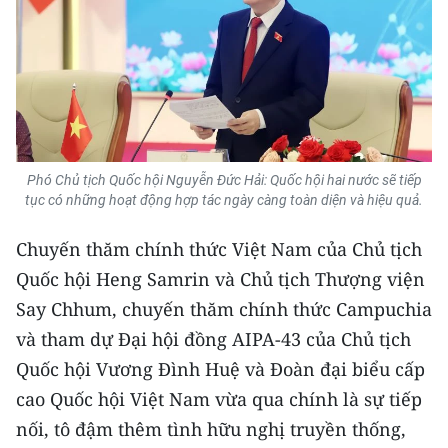
TIN MỚI
TIN ĐỊA PHƯƠNG
Trung du và miền núi phía Bắc
Đồng bằng sông Hồng
Phó Chủ tịch Quốc hội Nguyễn Đức Hải: Quốc hội hai nước sẽ tiếp
Bắc Trung Bộ
tục có những hoạt động hợp tác ngày càng toàn diện và hiệu quả.
Duyên hải Nam Trung Bộ và Tây
Chuyến thăm chính thức Việt Nam của Chủ tịch
Nguyên
Quốc hội Heng Samrin và Chủ tịch Thượng viện
Say Chhum, chuyến thăm chính thức Campuchia
Đông Nam Bộ
và tham dự Đại hội đồng AIPA-43 của Chủ tịch
Đồng bằng sông Cửu Long
Quốc hội Vương Đình Huệ và Đoàn đại biểu cấp
cao Quốc hội Việt Nam vừa qua chính là sự tiếp
Chuyên trang Hà Nội
nối, tô đậm thêm tình hữu nghị truyền thống,
Chuyên trang TP. Hồ Chí Minh