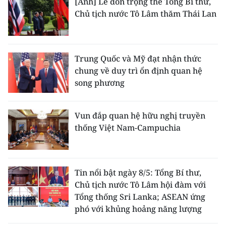
[Ảnh] Lễ đón trọng thể Tổng Bí thư,
Media Pháp luật
Chủ tịch nước Tô Lâm thăm Thái Lan
Media Du lịch
Media Thế giới
Trung Quốc và Mỹ đạt nhận thức
Media Thể thao
chung về duy trì ổn định quan hệ
song phương
Media Giáo dục
Media Y tế
Vun đắp quan hệ hữu nghị truyền
thống Việt Nam-Campuchia
Media Khoa học - Công nghệ
Media Môi trường
Tin nổi bật ngày 8/5: Tổng Bí thư,
Ảnh
Chủ tịch nước Tô Lâm hội đàm với
Tổng thống Sri Lanka; ASEAN ứng
Infographic
phó với khủng hoảng năng lượng