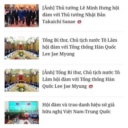
[Ảnh] Thủ tướng Lê Minh Hưng hội
CHUYÊN ĐỀ
đàm với Thủ tướng Nhật Bản
Takaichi Sanae
CÁC CHUYÊN TRANG
Tổng Bí thư, Chủ tịch nước Tô Lâm
VỀ BÁO NHÂN DÂN
hội đàm với Tổng thống Hàn Quốc
Lee Jae Myung
THỜI NAY
NHÂN DÂN CUỐI TUẦN
[Ảnh] Tổng Bí thư, Chủ tịch nước Tô
Lâm hội đàm với Tổng thống Hàn
NHÂN DÂN HẰNG THÁNG
Quốc Lee Jae Myung
MUA BÁO
Hội đàm và trao danh hiệu sứ giả
hữu nghị Việt Nam-Trung Quốc
ĐỌC BÁO IN