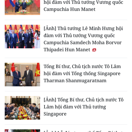
hội đàm với Thủ tướng Vương quốc
CHƯƠNG TRÌNH OCOP - MỖI XÃ
Campuchia Hun Manet
MỘT SẢN PHẨM
[Ảnh] Thủ tướng Lê Minh Hưng hội
RADIO
đàm với Thủ tướng Vương quốc
Campuchia Samdech Moha Borvor
MEDIA CENTER
Thipadei Hun Manet
E-Magazine
Tổng Bí thư, Chủ tịch nước Tô Lâm
Video
hội đàm với Tổng thống Singapore
Tharman Shanmugaratnam
Media Chính trị
Media Kinh tế
[Ảnh] Tổng Bí thư, Chủ tịch nước Tô
Lâm hội đàm với Thủ tướng
Media Văn hóa
Singapore
Media Xã hội