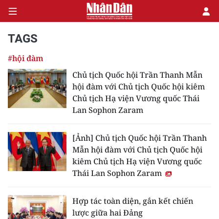
TAGS
#hội đàm
CHÍNH TRỊ
Chủ tịch Quốc hội Trần Thanh Mẫn
hội đàm với Chủ tịch Quốc hội kiêm
KINH TẾ
Chủ tịch Hạ viện Vương quốc Thái
Lan Sophon Zaram
VĂN HÓA
XÃ HỘI
[Ảnh] Chủ tịch Quốc hội Trần Thanh
Mẫn hội đàm với Chủ tịch Quốc hội
PHÁP LUẬT
kiêm Chủ tịch Hạ viện Vương quốc
Thái Lan Sophon Zaram
DU LỊCH
Hợp tác toàn diện, gắn kết chiến
THẾ GIỚI
lược giữa hai Đảng