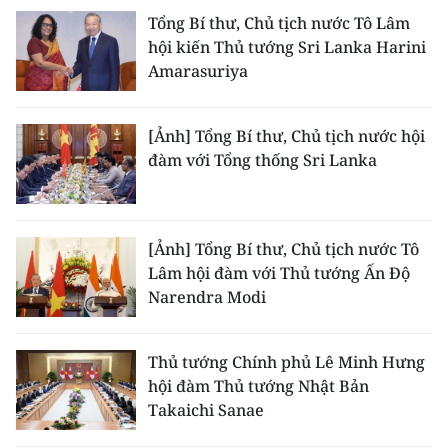
TIN MỚI
Tổng Bí thư, Chủ tịch nước Tô Lâm
hội kiến Thủ tướng Sri Lanka Harini
TIN ĐỊA PHƯƠNG
Amarasuriya
Trung du và miền núi phía Bắc
[Ảnh] Tổng Bí thư, Chủ tịch nước hội
Đồng bằng sông Hồng
đàm với Tổng thống Sri Lanka
Bắc Trung Bộ
Duyên hải Nam Trung Bộ và Tây
[Ảnh] Tổng Bí thư, Chủ tịch nước Tô
Nguyên
Lâm hội đàm với Thủ tướng Ấn Độ
Narendra Modi
Đông Nam Bộ
Đồng bằng sông Cửu Long
Thủ tướng Chính phủ Lê Minh Hưng
hội đàm Thủ tướng Nhật Bản
Chuyên trang Hà Nội
Takaichi Sanae
Chuyên trang TP. Hồ Chí Minh