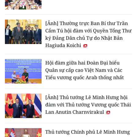
THỂ THAO
GIÁO DỤC
[Ảnh] Thường trực Ban Bí thư Trần
Cẩm Tú hội đàm với Quyền Tổng Thư
Y TẾ
ký Đảng Dân chủ Tự do Nhật Bản
Hagiuda Koichi
KHOA HỌC - CÔNG NGHỆ
Hội đàm giữa hai Đoàn Đại biểu
MÔI TRƯỜNG
Quân sự cấp cao Việt Nam và Các
Tiểu vương quốc Arab thống nhất
BẠN ĐỌC
KIỂM CHỨNG THÔNG TIN
[Ảnh] Thủ tướng Lê Minh Hưng hội
đàm với Thủ tướng Vương quốc Thái
TRI THỨC CHUYÊN SÂU
Lan Anutin Charnvirakul
54 DÂN TỘC VIỆT NAM
Thủ tướng Chính phủ Lê Minh Hưng