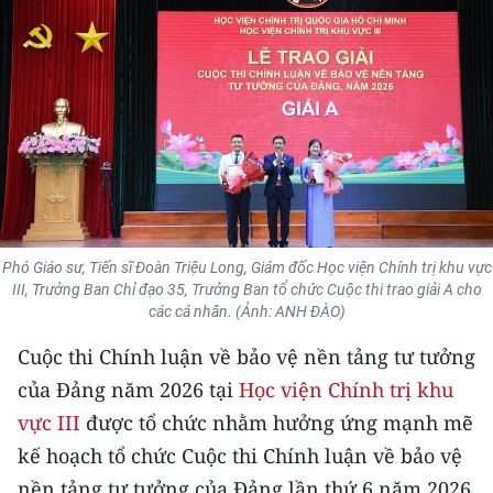
THỂ THAO
GIÁO DỤC
Y TẾ
KHOA HỌC - CÔNG NGHỆ
MÔI TRƯỜNG
Phó Giáo sư, Tiến sĩ Đoàn Triệu Long, Giám đốc Học viện Chính trị khu vực
BẠN ĐỌC
III, Trưởng Ban Chỉ đạo 35, Trưởng Ban tổ chức Cuộc thi trao giải A cho
các cá nhân. (Ảnh: ANH ĐÀO)
KIỂM CHỨNG THÔNG TIN
Cuộc thi Chính luận về bảo vệ nền tảng tư tưởng
của Đảng năm 2026 tại
Học viện Chính trị khu
TRI THỨC CHUYÊN SÂU
vực III
được tổ chức nhằm hưởng ứng mạnh mẽ
54 DÂN TỘC VIỆT NAM
kế hoạch tổ chức Cuộc thi Chính luận về bảo vệ
nền tảng tư tưởng của Đảng lần thứ 6 năm 2026