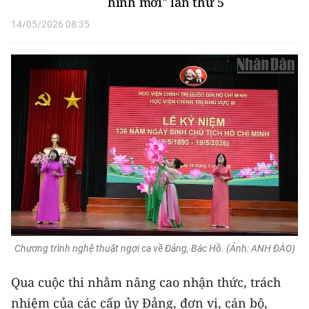
hình mới" lần thứ 5
Media Pháp luật
14/05/2026 08:35
Media Du lịch
Media Thế giới
Media Thể thao
Media Giáo dục
Media Y tế
Media Khoa học - Công nghệ
Media Môi trường
Ảnh
Chương trình nghệ thuật ngợi ca về Đảng, Bác Hồ. (Ảnh: ANH ĐÀO)
Infographic
Qua cuộc thi nhằm nâng cao nhận thức, trách
nhiệm của các cấp ủy Đảng, đơn vị, cán bộ,