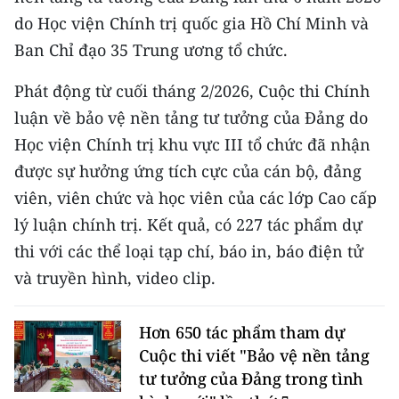
CHƯƠNG TRÌNH OCOP - MỖI XÃ
do Học viện Chính trị quốc gia Hồ Chí Minh và
MỘT SẢN PHẨM
Ban Chỉ đạo 35 Trung ương tổ chức.
RADIO
Phát động từ cuối tháng 2/2026, Cuộc thi Chính
luận về bảo vệ nền tảng tư tưởng của Đảng do
MEDIA CENTER
Học viện Chính trị khu vực III tổ chức đã nhận
được sự hưởng ứng tích cực của cán bộ, đảng
E-Magazine
viên, viên chức và học viên của các lớp Cao cấp
Video
lý luận chính trị. Kết quả, có 227 tác phẩm dự
Media Chính trị
thi với các thể loại tạp chí, báo in, báo điện tử
và truyền hình, video clip.
Media Kinh tế
Media Văn hóa
Hơn 650 tác phẩm tham dự
Cuộc thi viết "Bảo vệ nền tảng
Media Xã hội
tư tưởng của Đảng trong tình