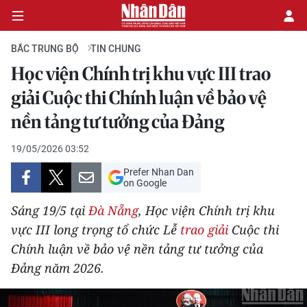
BẮC TRUNG BỘ
TIN CHUNG
Học viện Chính trị khu vực III trao
CHÍNH TRỊ
giải Cuộc thi Chính luận về bảo vệ
nền tảng tư tưởng của Đảng
KINH TẾ
19/05/2026 03:52
VĂN HÓA
Prefer Nhan Dan
on Google
XÃ HỘI
Sáng 19/5 tại
Đà Nẵng
, Học viện Chính trị khu
PHÁP LUẬT
vực III long trọng tổ chức Lễ
trao giải
Cuộc thi
Chính luận về bảo vệ nền tảng tư tưởng của
DU LỊCH
Đảng năm 2026.
THẾ GIỚI