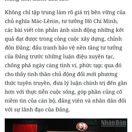
ENGLISH
Không chỉ tập trung làm rõ giá trị bền vững của
中文
chủ nghĩa Mác-Lênin, tư tưởng Hồ Chí Minh,
các bài viết còn phản ánh sinh động những kết
FRANÇAIS
quả đạt được trong công cuộc xây dựng, chỉnh
РУССКИЙ
đốn Đảng; đấu tranh bảo vệ nền tảng tư tưởng
của Đảng trước những luận điệu xuyên tạc,
ESPAÑOL
chống phá ngày càng tinh vi, phức tạp; qua đó
cho thấy tinh thần chủ động đổi mới phương
한국어
thức tuyên truyền, đưa lý luận chính trị đến gần
hơn với thực tiễn cuộc sống, góp phần củng cố
niềm tin của cán bộ, đảng viên và nhân dân đối
với sự lãnh đạo của Đảng.