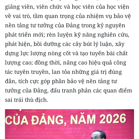
TIN MỚI
giảng viên, viên chức và học viên của học viện
về vai trò, tầm quan trọng của nhiệm vụ bảo vệ
TIN ĐỊA PHƯƠNG
nền tảng tư tưởng của Đảng trong kỷ nguyên
phát triển mới; rèn luyện kỹ năng nghiên cứu,
Trung du và miền núi phía Bắc
phát hiện, bồi dưỡng các cây bút lý luận, xây
Đồng bằng sông Hồng
dựng lực lượng nòng cốt và tạo tuyến bài chất
lượng cao; đồng thời, nâng cao hiệu quả công
Bắc Trung Bộ
tác tuyên truyền, lan tỏa những giá trị đúng
Duyên hải Nam Trung Bộ và Tây
đắn, tích cực góp phần bảo vệ nền tảng tư
Nguyên
tưởng của Đảng, đấu tranh phản các quan điểm
Đông Nam Bộ
sai trái thù địch.
Đồng bằng sông Cửu Long
Chuyên trang Hà Nội
Chuyên trang TP. Hồ Chí Minh