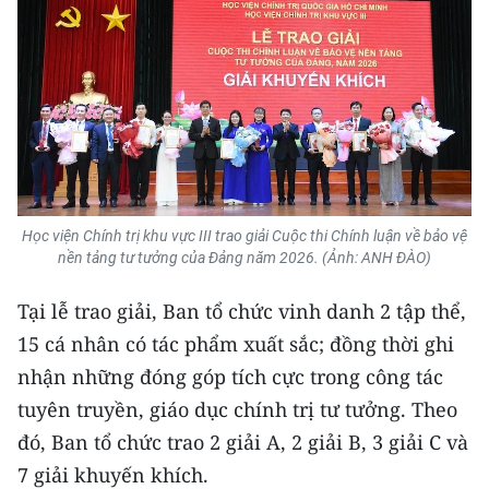
Học viện Chính trị khu vực III trao giải Cuộc thi Chính luận về bảo vệ
nền tảng tư tưởng của Đảng năm 2026. (Ảnh: ANH ĐÀO)
Tại lễ trao giải, Ban tổ chức vinh danh 2 tập thể,
15 cá nhân có tác phẩm xuất sắc; đồng thời ghi
nhận những đóng góp tích cực trong công tác
tuyên truyền, giáo dục chính trị tư tưởng. Theo
đó, Ban tổ chức trao 2 giải A, 2 giải B, 3 giải C và
7 giải khuyến khích.