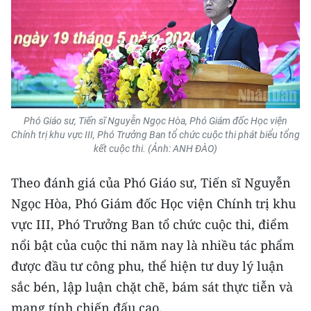
CHUYÊN ĐỀ
CÁC CHUYÊN TRANG
VỀ BÁO NHÂN DÂN
Phó Giáo sư, Tiến sĩ Nguyễn Ngọc Hòa, Phó Giám đốc Học viện
Chính trị khu vực III, Phó Trưởng Ban tổ chức cuộc thi phát biểu tổng
THỜI NAY
kết cuộc thi. (Ảnh: ANH ĐÀO)
NHÂN DÂN CUỐI TUẦN
Theo đánh giá của Phó Giáo sư, Tiến sĩ Nguyễn
Ngọc Hòa, Phó Giám đốc Học viện Chính trị khu
NHÂN DÂN HẰNG THÁNG
vực III, Phó Trưởng Ban tổ chức cuộc thi, điểm
MUA BÁO
nổi bật của cuộc thi năm nay là nhiều tác phẩm
được đầu tư công phu, thể hiện tư duy lý luận
ĐỌC BÁO IN
sắc bén, lập luận chặt chẽ, bám sát thực tiễn và
mang tính chiến đấu cao.