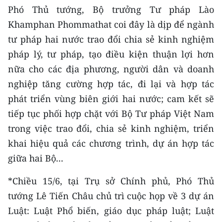
Media Pháp luật
Phó Thủ tướng, Bộ trưởng Tư pháp Lào
Khamphan Phommathat coi đây là dịp để ngành
Media Du lịch
tư pháp hai nước trao đổi chia sẻ kinh nghiệm
Media Thế giới
pháp lý, tư pháp, tạo điều kiện thuận lợi hơn
nữa cho các địa phương, người dân và doanh
Media Thể thao
nghiệp tăng cường hợp tác, đi lại và hợp tác
Media Giáo dục
phát triển vùng biên giới hai nước; cam kết sẽ
tiếp tục phối hợp chặt với Bộ Tư pháp Việt Nam
Media Y tế
trong việc trao đổi, chia sẻ kinh nghiệm, triển
Media Khoa học - Công nghệ
khai hiệu quả các chương trình, dự án hợp tác
Media Môi trường
giữa hai Bộ...
Ảnh
*Chiều 15/6, tại Trụ sở Chính phủ, Phó Thủ
tướng Lê Tiến Châu chủ trì cuộc họp về 3 dự án
Infographic
Luật: Luật Phổ biến, giáo dục pháp luật; Luật