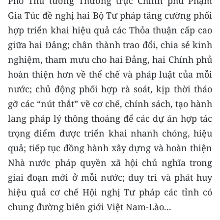
Phó Thủ tướng Thường trực Chính phủ Phạm
CHƯƠNG TRÌNH OCOP - MỖI XÃ
Gia Túc đề nghị hai Bộ Tư pháp tăng cường phối
MỘT SẢN PHẨM
hợp triển khai hiệu quả các Thỏa thuận cấp cao
giữa hai Đảng; chân thành trao đổi, chia sẻ kinh
RADIO
nghiệm, tham mưu cho hai Đảng, hai Chính phủ
MEDIA CENTER
hoàn thiện hơn về thể chế và pháp luật của mỗi
nước; chủ động phối hợp rà soát, kịp thời tháo
E-Magazine
gỡ các “nút thắt” về cơ chế, chính sách, tạo hành
Video
lang pháp lý thông thoáng để các dự án hợp tác
trọng điểm được triển khai nhanh chóng, hiệu
Media Chính trị
quả; tiếp tục đồng hành xây dựng và hoàn thiện
Media Kinh tế
Nhà nước pháp quyền xã hội chủ nghĩa trong
giai đoạn mới ở mỗi nước; duy trì và phát huy
Media Văn hóa
hiệu quả cơ chế Hội nghị Tư pháp các tỉnh có
Media Xã hội
chung đường biên giới Việt Nam-Lào...