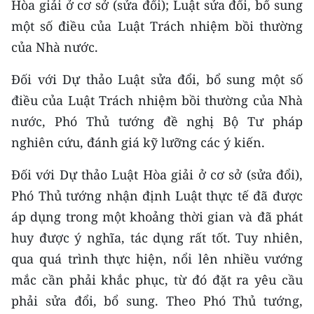
Hòa giải ở cơ sở (sửa đổi); Luật sửa đổi, bổ sung
TIN MỚI
một số điều của Luật Trách nhiệm bồi thường
của Nhà nước.
TIN ĐỊA PHƯƠNG
Đối với Dự thảo Luật sửa đổi, bổ sung một số
Trung du và miền núi phía Bắc
điều của Luật Trách nhiệm bồi thường của Nhà
Đồng bằng sông Hồng
nước, Phó Thủ tướng đề nghị Bộ Tư pháp
Bắc Trung Bộ
nghiên cứu, đánh giá kỹ lưỡng các ý kiến.
Duyên hải Nam Trung Bộ và Tây
Đối với Dự thảo Luật Hòa giải ở cơ sở (sửa đổi),
Nguyên
Phó Thủ tướng nhận định Luật thực tế đã được
áp dụng trong một khoảng thời gian và đã phát
Đông Nam Bộ
huy được ý nghĩa, tác dụng rất tốt. Tuy nhiên,
Đồng bằng sông Cửu Long
qua quá trình thực hiện, nổi lên nhiều vướng
mắc cần phải khắc phục, từ đó đặt ra yêu cầu
Chuyên trang Hà Nội
phải sửa đổi, bổ sung. Theo Phó Thủ tướng,
Chuyên trang TP. Hồ Chí Minh