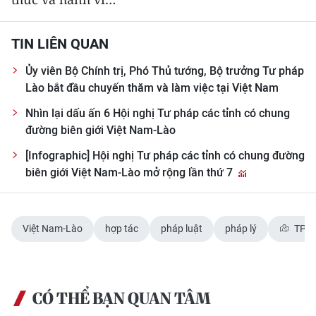
ENGLISH
中文
TIN LIÊN QUAN
Ủy viên Bộ Chính trị, Phó Thủ tướng, Bộ trưởng Tư pháp
FRANÇAIS
Lào bắt đầu chuyến thăm và làm việc tại Việt Nam
РУССКИЙ
Nhìn lại dấu ấn 6 Hội nghị Tư pháp các tỉnh có chung
đường biên giới Việt Nam-Lào
ESPAÑOL
[Infographic] Hội nghị Tư pháp các tỉnh có chung đường
biên giới Việt Nam-Lào mở rộng lần thứ 7
한국어
Việt Nam-Lào
hợp tác
pháp luật
pháp lý
TP. H
CÓ THỂ BẠN QUAN TÂM