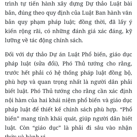
trình tự tiến hành xây dựng Dự thảo Luật bài
bản, đúng theo quy định của Luật Ban hành văn
CHUYÊN ĐỀ
bản quy phạm pháp luật; đồng thời, đã lấy ý
CÁC CHUYÊN TRANG
kiến rộng rãi, có những đánh giá xác đáng, kỹ
lưỡng về tác động chính sách.
VỀ BÁO NHÂN DÂN
Đối với dự thảo Dự án Luật Phổ biến, giáo dục
THỜI NAY
pháp luật (sửa đổi), Phó Thủ tướng cho rằng,
trước hết phải có hệ thống pháp luật đồng bộ,
NHÂN DÂN CUỐI TUẦN
phù hợp và quan trọng nhất là người dân phải
biết luật. Phó Thủ tướng cho rằng cần xác định
NHÂN DÂN HẰNG THÁNG
nội hàm của hai khái niệm phổ biến và giáo dục
MUA BÁO
pháp luật để thiết kế chính sách phù hợp. “Phổ
biến” mang tính khái quát, giúp người dân biết
ĐỌC BÁO IN
luật. Còn “giáo dục” là phải đi sâu vào nhận
thức và hành vi…​