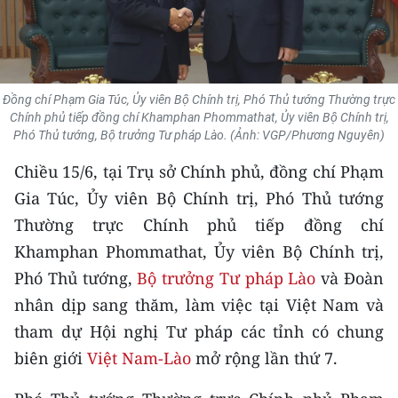
THỂ THAO
GIÁO DỤC
Đồng chí Phạm Gia Túc, Ủy viên Bộ Chính trị, Phó Thủ tướng Thường trực
Y TẾ
Chính phủ tiếp đồng chí Khamphan Phommathat, Ủy viên Bộ Chính trị,
Phó Thủ tướng, Bộ trưởng Tư pháp Lào. (Ảnh: VGP/Phương Nguyên)
KHOA HỌC - CÔNG NGHỆ
Chiều 15/6, tại Trụ sở Chính phủ, đồng chí Phạm
MÔI TRƯỜNG
Gia Túc, Ủy viên Bộ Chính trị, Phó Thủ tướng
Thường trực Chính phủ tiếp đồng chí
BẠN ĐỌC
Khamphan Phommathat, Ủy viên Bộ Chính trị,
Phó Thủ tướng,
Bộ trưởng Tư pháp Lào
và Đoàn
KIỂM CHỨNG THÔNG TIN
nhân dịp sang thăm, làm việc tại Việt Nam và
TRI THỨC CHUYÊN SÂU
tham dự Hội nghị Tư pháp các tỉnh có chung
biên giới
Việt Nam-Lào
mở rộng lần thứ 7.
54 DÂN TỘC VIỆT NAM