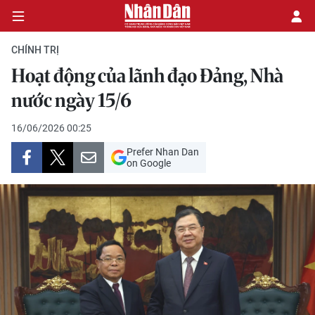
CHÍNH TRỊ
Hoạt động của lãnh đạo Đảng, Nhà
CHÍNH TRỊ
nước ngày 15/6
KINH TẾ
16/06/2026 00:25
Prefer Nhan Dan
VĂN HÓA
on Google
XÃ HỘI
PHÁP LUẬT
DU LỊCH
THẾ GIỚI