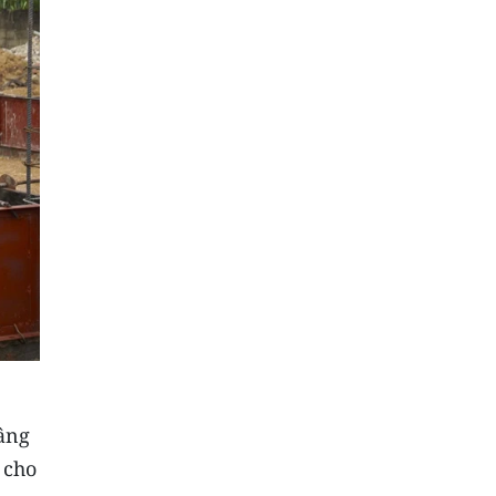
âng
 cho