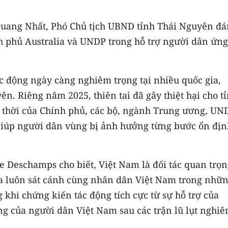
 Quang Nhất, Phó Chủ tịch UBND tỉnh Thái Nguyên đ
nh phủ Australia và UNDP trong hỗ trợ người dân ứng
ác động ngày càng nghiêm trọng tại nhiều quốc gia,
ên. Riêng năm 2025, thiên tai đã gây thiệt hại cho t
p thời của Chính phủ, các bộ, ngành Trung ương, UN
 giúp người dân vùng bị ảnh hưởng từng bước ổn địn
e Deschamps cho biết, Việt Nam là đối tác quan trọ
ia luôn sát cánh cùng nhân dân Việt Nam trong nhữ
 khi chứng kiến tác động tích cực từ sự hỗ trợ của
ng của người dân Việt Nam sau các trận lũ lụt nghi