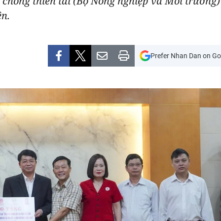
 chống thiên tai (Bộ Nông nghiệp và Môi trường)
ên.
Prefer Nhan Dan on Go