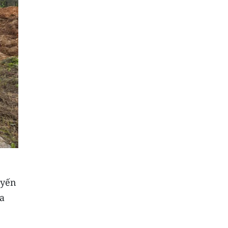
uyến
ùa