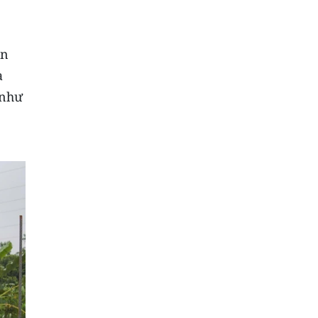
án
à
 như