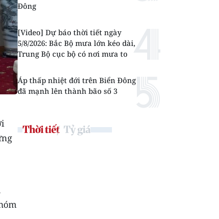
Đông
[Video] Dự báo thời tiết ngày
5/8/2026: Bắc Bộ mưa lớn kéo dài,
Trung Bộ cục bộ có nơi mưa to
Áp thấp nhiệt đới trên Biển Đông
đã mạnh lên thành bão số 3
ời
Thời tiết
Tỷ giá
ứng
,
nhóm