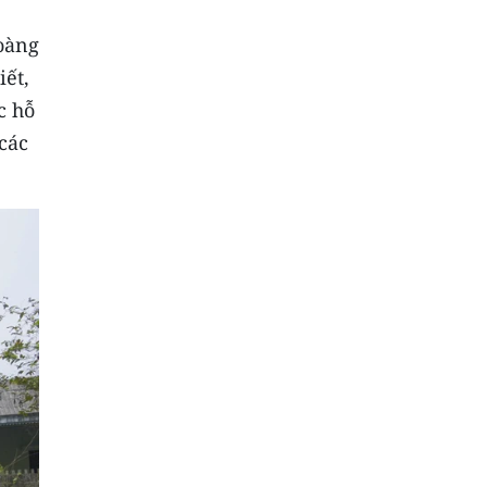
oàng
iết,
c hỗ
các