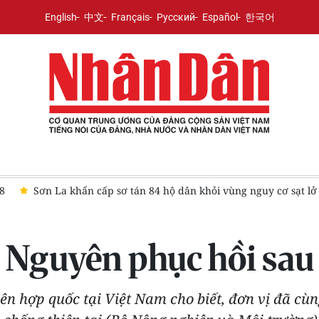
English
中文
Français
Русский
Español
한국어
Sơn La khẩn cấp sơ tán 84 hộ dân khỏi vùng nguy cơ sạt lở
i Nguyên phục hồi sau 
ên hợp quốc tại Việt Nam cho biết, đơn vị đã cùn