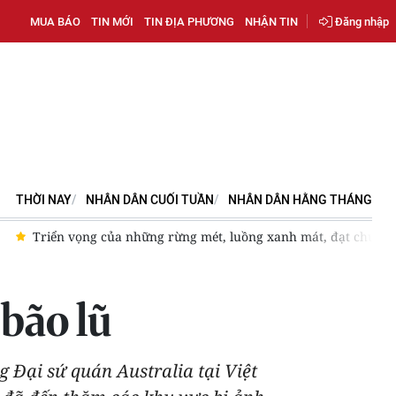
MUA BÁO
TIN MỚI
TIN ĐỊA PHƯƠNG
NHẬN TIN
Đăng nhập
THỜI NAY
NHÂN DÂN CUỐI TUẦN
NHÂN DÂN HẰNG THÁNG
Triển vọng của những rừng mét, luồng xanh mát, đạt chuẩn m
bão lũ
g Đại sứ quán Australia tại Việt