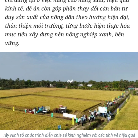
THỂ THAO
kinh tế, đề án còn góp phần thay đổi căn bản tư
duy sản xuất của nông dân theo hướng hiện đại,
GIÁO DỤC
thân thiện môi trường, từng bước hiện thực hóa
mục tiêu xây dựng nền nông nghiệp xanh, bền
Y TẾ
vững.
KHOA HỌC - CÔNG NGHỆ
MÔI TRƯỜNG
BẠN ĐỌC
KIỂM CHỨNG THÔNG TIN
TRI THỨC CHUYÊN SÂU
54 DÂN TỘC VIỆT NAM
Tây Ninh tổ chức trình diễn chia sẻ kinh nghiệm với các tỉnh về hiệu quả