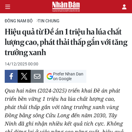
ĐÔNG NAM BỘ
TIN CHUNG
Hiệu quả từ Đề án 1 triệu ha lúa chất
CHÍNH TRỊ
lượng cao, phát thải thấp gắn với tăng
trưởng xanh
KINH TẾ
14/12/2025 00:00
VĂN HÓA
Prefer Nhan Dan
on Google
XÃ HỘI
Qua hai năm (2024-2025) triển khai Đề án phát
PHÁP LUẬT
triển bền vững 1 triệu ha lúa chất lượng cao,
phát thải thấp gắn với tăng trưởng xanh vùng
DU LỊCH
Đồng bằng sông Cửu Long đến năm 2030, Tây
Ninh đã ghi nhận nhiều kết quả tích cực. Không
THẾ GIỚI
chỉ dừng lại ở việc nâng cao năng suất, hiệu quả