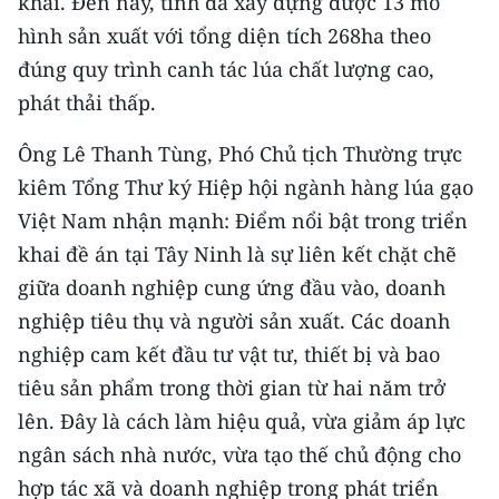
khai. Đến nay, tỉnh đã xây dựng được 13 mô
hình sản xuất với tổng diện tích 268ha theo
CHUYÊN ĐỀ
đúng quy trình canh tác lúa chất lượng cao,
phát thải thấp.
CÁC CHUYÊN TRANG
Ông Lê Thanh Tùng, Phó Chủ tịch Thường trực
VỀ BÁO NHÂN DÂN
kiêm Tổng Thư ký Hiệp hội ngành hàng lúa gạo
Việt Nam nhận mạnh: Điểm nổi bật trong triển
THỜI NAY
khai đề án tại Tây Ninh là sự liên kết chặt chẽ
NHÂN DÂN CUỐI TUẦN
giữa doanh nghiệp cung ứng đầu vào, doanh
nghiệp tiêu thụ và người sản xuất. Các doanh
NHÂN DÂN HẰNG THÁNG
nghiệp cam kết đầu tư vật tư, thiết bị và bao
tiêu sản phẩm trong thời gian từ hai năm trở
MUA BÁO
lên. Đây là cách làm hiệu quả, vừa giảm áp lực
ĐỌC BÁO IN
ngân sách nhà nước, vừa tạo thế chủ động cho
hợp tác xã và doanh nghiệp trong phát triển