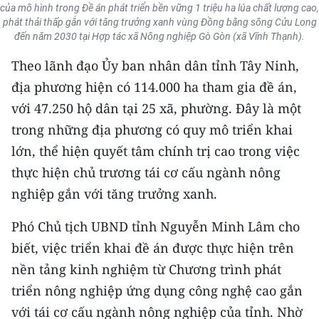
CHƯƠNG TRÌNH OCOP - MỖI XÃ
của mô hình trong Đề án phát triển bền vững 1 triệu ha lúa chất lượng cao,
MỘT SẢN PHẨM
phát thải thấp gắn với tăng trưởng xanh vùng Đồng bằng sông Cửu Long
đến năm 2030 tại Hợp tác xã Nông nghiệp Gò Gòn (xã Vĩnh Thạnh).
Theo lãnh đạo Ủy ban nhân dân tỉnh Tây Ninh,
RADIO
địa phương hiện có 114.000 ha tham gia đề án,
MEDIA CENTER
với 47.250 hộ dân tại 25 xã, phường. Đây là một
trong những địa phương có quy mô triển khai
E-Magazine
lớn, thể hiện quyết tâm chính trị cao trong việc
Video
thực hiện chủ trương tái cơ cấu ngành nông
nghiệp gắn với tăng trưởng xanh.
Media Chính trị
Phó Chủ tịch UBND tỉnh Nguyễn Minh Lâm cho
Media Kinh tế
biết, việc triển khai đề án được thực hiện trên
Media Văn hóa
nền tảng kinh nghiệm từ Chương trình phát
triển nông nghiệp ứng dụng công nghệ cao gắn
Media Xã hội
với tái cơ cấu ngành nông nghiệp của tỉnh. Nhờ