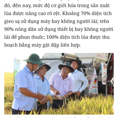
Media Pháp luật
đó, đến nay, mức độ cơ giới hóa trong sản xuất
lúa được nâng cao rõ rệt. Khoảng 70% diện tích
Media Du lịch
gieo sạ sử dụng máy bay không người lái; trên
Media Thế giới
90% nông dân sử dụng thiết bị bay không người
lái để phun thuốc; 100% diện tích lúa được thu
Media Thể thao
hoạch bằng máy gặt đập liên hợp.
Media Giáo dục
Media Y tế
Media Khoa học - Công nghệ
Media Môi trường
Ảnh
Infographic