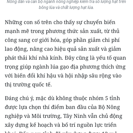
Nông dân và cán bộ ngành nông nghiệp kiểm tra số lượng hạt trên
TIN MỚI
bông lúa và chất lượng hạt lúa.
TIN ĐỊA PHƯƠNG
Những con số trên cho thấy sự chuyển biến
mạnh mẽ trong phương thức sản xuất, từ thủ
Trung du và miền núi phía Bắc
công sang cơ giới hóa, góp phần giảm chi phí
Đồng bằng sông Hồng
lao động, nâng cao hiệu quả sản xuất và giảm
phát thải khí nhà kính. Đây cũng là yếu tố quan
Bắc Trung Bộ
trọng giúp ngành lúa gạo địa phương thích ứng
Duyên hải Nam Trung Bộ và Tây
với biến đổi khí hậu và hội nhập sâu rộng vào
Nguyên
thị trường quốc tế.
Đông Nam Bộ
Đáng chú ý, mặc dù không thuộc nhóm 5 tỉnh
Đồng bằng sông Cửu Long
được lựa chọn thí điểm ban đầu của Bộ Nông
nghiệp và Môi trường, Tây Ninh vẫn chủ động
Chuyên trang Hà Nội
xây dựng kế hoạch và bố trí nguồn lực triển
Chuyên trang TP. Hồ Chí Minh