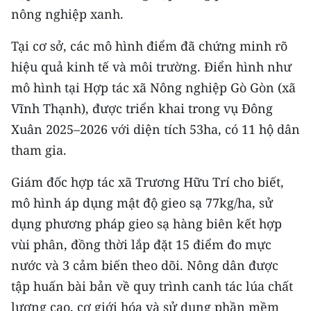
ENGLISH
nông nghiệp xanh.
中文
Tại cơ sở, các mô hình điểm đã chứng minh rõ
hiệu quả kinh tế và môi trường. Điển hình như
FRANÇAIS
mô hình tại Hợp tác xã Nông nghiệp Gò Gòn (xã
Vĩnh Thạnh), được triển khai trong vụ Đông
РУССКИЙ
Xuân 2025–2026 với diện tích 53ha, có 11 hộ dân
ESPAÑOL
tham gia.
한국어
Giám đốc hợp tác xã Trương Hữu Trí cho biết,
mô hình áp dụng mật độ gieo sạ 77kg/ha, sử
dụng phương pháp gieo sạ hàng biên kết hợp
vùi phân, đồng thời lắp đặt 15 điểm đo mực
nước và 3 cảm biến theo dõi. Nông dân được
tập huấn bài bản về quy trình canh tác lúa chất
lượng cao, cơ giới hóa và sử dụng phần mềm