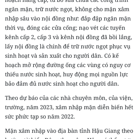
Media Pháp luật
ngăn mặn, trữ nước ngọt, không cho mặn xâm
Media Du lịch
nhập sâu vào nội đồng như: đắp đập ngăn mặn
thời vụ, đóng các cửa cống; nạo vét các tuyến
Media Thế giới
kênh cấp 2, cấp 3 và kênh nội đồng đã bồi lắng,
Media Thể thao
lấy nội đồng là chính để trữ nước ngọt phục vụ
sinh hoạt và sản xuất cho người dân. Có kế
Media Giáo dục
hoạch mở rộng đường ống các vùng có nguy cơ
Media Y tế
thiếu nước sinh hoạt, huy động mọi nguồn lực
bảo đảm đủ nước sinh hoạt cho người dân.
Media Khoa học - Công nghệ
Theo dự báo của các nhà chuyên môn, của viện,
Media Môi trường
trường, năm 2023, xâm nhập mặn diễn biến hết
Ảnh
sức phức tạp so năm 2022.
Infographic
Mặn xâm nhập vào địa bàn tỉnh Hậu Giang theo