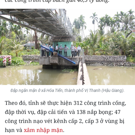
THỂ THAO
GIÁO DỤC
Y TẾ
KHOA HỌC - CÔNG NGHỆ
MÔI TRƯỜNG
BẠN ĐỌC
Đập ngăn mặn ở xã Hỏa Tiến, thành phố Vị Thanh (Hậu Giang).
KIỂM CHỨNG THÔNG TIN
Theo đó, tỉnh sẽ thực hiện 312 công trình cống,
TRI THỨC CHUYÊN SÂU
đập thời vụ, đập cải tiến và 138 nắp bọng; 47
công trình nạo vét kênh cấp 2, cấp 3 ở vùng bị
54 DÂN TỘC VIỆT NAM
hạn và
xâm nhập mặn
.