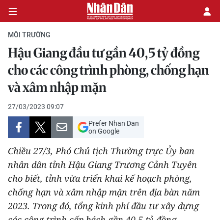
MÔI TRƯỜNG
Hậu Giang đầu tư gần 40,5 tỷ đồng
CHÍNH TRỊ
cho các công trình phòng, chống hạn
và xâm nhập mặn
KINH TẾ
27/03/2023 09:07
VĂN HÓA
Prefer Nhan Dan
on Google
XÃ HỘI
Chiều 27/3, Phó Chủ tịch Thường trực Ủy ban
PHÁP LUẬT
nhân dân tỉnh Hậu Giang Trương Cảnh Tuyên
cho biết, tỉnh vừa triển khai kế hoạch phòng,
DU LỊCH
chống hạn và xâm nhập mặn trên địa bàn năm
2023. Trong đó, tổng kinh phí đầu tư xây dựng
THẾ GIỚI
các công trình cấp bách gần 40,5 tỷ đồng.