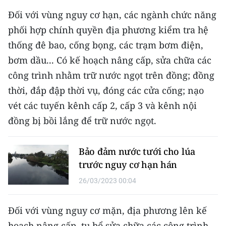
CHƯƠNG TRÌNH OCOP - MỖI XÃ
Đối với vùng nguy cơ hạn, các ngành chức năng
MỘT SẢN PHẨM
phối hợp chính quyền địa phương kiểm tra hệ
thống đê bao, cống bọng, các trạm bơm điện,
RADIO
bơm dầu... Có kế hoạch nâng cấp, sửa chữa các
MEDIA CENTER
công trình nhằm trữ nước ngọt trên đồng; đồng
thời, đắp đập thời vụ, đóng các cửa cống; nạo
E-Magazine
vét các tuyến kênh cấp 2, cấp 3 và kênh nội
Video
đồng bị bồi lắng để trữ nước ngọt.
Media Chính trị
Bảo đảm nước tưới cho lúa
Media Kinh tế
trước nguy cơ hạn hán
26/03/2023 00:04
Media Văn hóa
Media Xã hội
Đối với vùng nguy cơ mặn, địa phương lên kế
hoạch nâng cấp, tu bổ sửa chữa các công trình