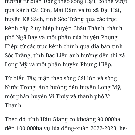
hướng từ biển Đông theo sông Hậu, có thể vượt
TIN MỚI
qua kênh Cái Côn, Mái Dầm và từ xã Đại Hải,
huyện Kế Sách, tỉnh Sóc Trăng qua các trục
TIN ĐỊA PHƯƠNG
kênh cấp 2 uy hiếp huyện Châu Thành, thành
Trung du và miền núi phía Bắc
phố Ngã Bảy và một phần của huyện Phụng
Hiệp; từ các trục kênh chính qua địa bàn tỉnh
Đồng bằng sông Hồng
Sóc Trăng, tỉnh Bạc Liêu ảnh hưởng đến thị xã
Bắc Trung Bộ
Long Mỹ và một phần huyện Phụng Hiệp.
Duyên hải Nam Trung Bộ và Tây
Từ biển Tây, mặn theo sông Cái lớn và sông
Nguyên
Nước Trong, ảnh hưởng đến huyện Long Mỹ,
Đông Nam Bộ
một phần huyện Vị Thủy và thành phố Vị
Thanh.
Đồng bằng sông Cửu Long
Theo đó, tỉnh Hậu Giang có khoảng 90.000ha
Chuyên trang Hà Nội
đến 100.000ha vụ lúa đông-xuân 2022-2023, hè-
Chuyên trang TP. Hồ Chí Minh