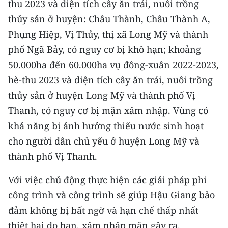
thu 2023 và diện tích cây ăn trái, nuôi trồng
thủy sản ở huyện: Châu Thành, Châu Thành A,
CHUYÊN ĐỀ
Phụng Hiệp, Vị Thủy, thị xã Long Mỹ và thành
CÁC CHUYÊN TRANG
phố Ngã Bảy, có nguy cơ bị khô hạn; khoảng
50.000ha đến 60.000ha vụ đông-xuân 2022-2023,
hè-thu 2023 và diện tích cây ăn trái, nuôi trồng
VỀ BÁO NHÂN DÂN
thủy sản ở huyện Long Mỹ và thành phố Vị
THỜI NAY
Thanh, có nguy cơ bị mặn xâm nhập. Vùng có
khả năng bị ảnh hưởng thiếu nước sinh hoạt
NHÂN DÂN CUỐI TUẦN
cho người dân chủ yếu ở huyện Long Mỹ và
NHÂN DÂN HẰNG THÁNG
thành phố Vị Thanh.
MUA BÁO
Với việc chủ động thực hiện các giải pháp phi
công trình và công trình sẽ giúp Hậu Giang bảo
ĐỌC BÁO IN
đảm không bị bất ngờ và hạn chế thấp nhất
thiệt hại do hạn, xâm nhập mặn gây ra.