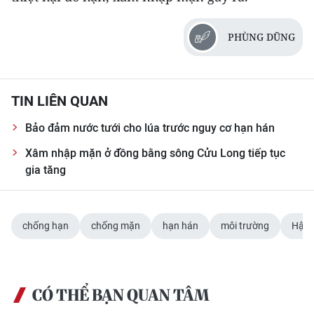
ENGLISH
PHÙNG DŨNG
中文
FRANÇAIS
TIN LIÊN QUAN
РУССКИЙ
Bảo đảm nước tưới cho lúa trước nguy cơ hạn hán
ESPAÑOL
Xâm nhập mặn ở đồng bằng sông Cửu Long tiếp tục
gia tăng
한국어
chống hạn
chống mặn
hạn hán
môi trường
Hậu 
CÓ THỂ BẠN QUAN TÂM