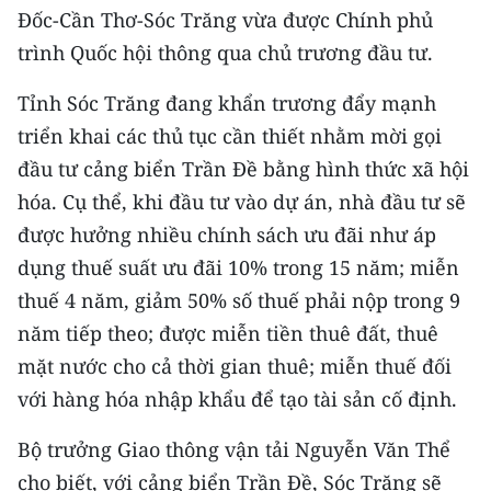
Đốc-Cần Thơ-Sóc Trăng vừa được Chính phủ
TIN MỚI
trình Quốc hội thông qua chủ trương đầu tư.
TIN ĐỊA PHƯƠNG
Tỉnh Sóc Trăng đang khẩn trương đẩy mạnh
Trung du và miền núi phía Bắc
triển khai các thủ tục cần thiết nhằm mời gọi
đầu tư cảng biển Trần Đề bằng hình thức xã hội
Đồng bằng sông Hồng
hóa. Cụ thể, khi đầu tư vào dự án, nhà đầu tư sẽ
Bắc Trung Bộ
được hưởng nhiều chính sách ưu đãi như áp
dụng thuế suất ưu đãi 10% trong 15 năm; miễn
Duyên hải Nam Trung Bộ và Tây
Nguyên
thuế 4 năm, giảm 50% số thuế phải nộp trong 9
năm tiếp theo; được miễn tiền thuê đất, thuê
Đông Nam Bộ
mặt nước cho cả thời gian thuê; miễn thuế đối
Đồng bằng sông Cửu Long
với hàng hóa nhập khẩu để tạo tài sản cố định.
Chuyên trang Hà Nội
Bộ trưởng Giao thông vận tải Nguyễn Văn Thể
cho biết, với cảng biển Trần Đề, Sóc Trăng sẽ
Chuyên trang TP. Hồ Chí Minh