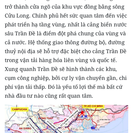
trở thành cửa ngõ của khu vực đồng bằng sông
CHUYÊN ĐỀ
Cửu Long. Chính phủ hết sức quan tâm đến việc
phát triển hạ tầng vùng, nhất là cảng biển nước
CÁC CHUYÊN TRANG
sâu Trần Đề là điểm đột phá chung của vùng và
cả nước. Hệ thống giao thông đường bộ, đường
VỀ BÁO NHÂN DÂN
thuỷ nội địa sẽ hỗ trợ đặc biệt cho cảng Trần Đề
trong vận tải hàng hóa liên vùng và quốc tế.
THỜI NAY
Xung quanh Trần Đề sẽ hình thành các khu,
NHÂN DÂN CUỐI TUẦN
cụm công nghiệp, bởi cự ly vận chuyển gần, chi
phí vận tải thấp. Đó là yếu tố lợi thế mà bất cứ
NHÂN DÂN HẰNG THÁNG
nhà đầu tư nào cũng rất quan tâm.
MUA BÁO
ĐỌC BÁO IN