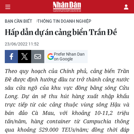
BẠN CẦN BIẾT
THÔNG TIN DOANH NGHIỆP
Hấp dẫn dự án cảng biển Trần Đề
CHÍNH TRỊ
23/06/2022 11:52
Prefer Nhan Dan
KINH TẾ
on Google
VĂN HÓA
Theo quy hoạch của Chính phủ, cảng biển Trần
Đề được định hướng đầu tư trở thành cảng nước
XÃ HỘI
sâu cửa ngõ của khu vực đồng bằng sông Cửu
Long. Dự án sẽ thu hút hàng xuất nhập khẩu
PHÁP LUẬT
trực tiếp từ các cảng thuộc vùng sông Hậu và
bán đảo Cà Mau, với khoảng 10-11,2 triệu
DU LỊCH
tấn/năm, hàng container từ Campuchia thông
THẾ GIỚI
qua khoảng 529.000 TEUs/năm; đồng thời đáp