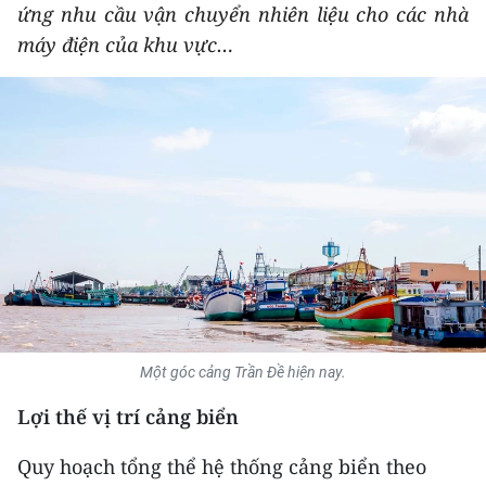
ứng nhu cầu vận chuyển nhiên liệu cho các nhà
THỂ THAO
máy điện của khu vực…
GIÁO DỤC
Y TẾ
KHOA HỌC - CÔNG NGHỆ
MÔI TRƯỜNG
BẠN ĐỌC
KIỂM CHỨNG THÔNG TIN
Một góc cảng Trần Đề hiện nay.
TRI THỨC CHUYÊN SÂU
Lợi thế vị trí cảng biển
54 DÂN TỘC VIỆT NAM
Quy hoạch tổng thể hệ thống cảng biển theo