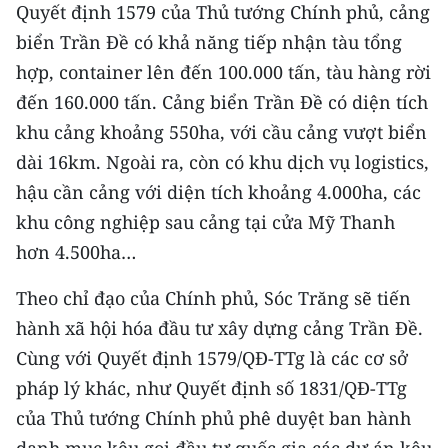
CHƯƠNG TRÌNH OCOP - MỖI XÃ
Quyết định 1579 của Thủ tướng Chính phủ, cảng
MỘT SẢN PHẨM
biển Trần Đề có khả năng tiếp nhận tàu tổng
hợp, container lên đến 100.000 tấn, tàu hàng rời
RADIO
đến 160.000 tấn. Cảng biển Trần Đề có diện tích
khu cảng khoảng 550ha, với cầu cảng vượt biển
MEDIA CENTER
dài 16km. Ngoài ra, còn có khu dịch vụ logistics,
hậu cần cảng với diện tích khoảng 4.000ha, các
E-Magazine
khu công nghiệp sau cảng tại cửa Mỹ Thanh
Video
hơn 4.500ha…
Media Chính trị
Theo chỉ đạo của Chính phủ, Sóc Trăng sẽ tiến
Media Kinh tế
hành xã hội hóa đầu tư xây dựng cảng Trần Đề.
Cùng với Quyết định 1579/QĐ-TTg là các cơ sở
Media Văn hóa
pháp lý khác, như Quyết định số 1831/QĐ-TTg
Media Xã hội
của Thủ tướng Chính phủ phê duyệt ban hành
danh mục kêu gọi đầu tư quốc gia các dự án kêu