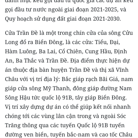
Media Pháp luật
gọi đầu tư nước ngoài giai đoạn 2021-2025, và
Media Du lịch
Quy hoạch sử dụng đất giai đoạn 2021-2030.
Media Thế giới
Cửa Trần Đề là một trong chín cửa của sông Cửu
Long đổ ra Biển Đông, là các cửa: Tiểu, Đại,
Media Thể thao
Hàm Luông, Ba Lai, Cổ Chiên, Cung Hầu, Định
Media Giáo dục
An, Ba Thắc và Trần Đề. Địa điểm thực hiện dự
án thuộc địa bàn huyện Trần Đề và thị xã Vĩnh
Media Y tế
Châu với vị trí địa lý: Bắc giáp rạch Bãi Giá, nam
Media Khoa học - Công nghệ
giáp cửa sông Mỹ Thanh, đông giáp đường Nam
Sông Hậu tức quốc lộ 91B, tây giáp Biển Đông.
Media Môi trường
Vị trí xây dựng dự án có thể giúp kết nối nhanh
Ảnh
chóng tới các vùng lân cận trong và ngoài Sóc
Infographic
Trăng thông qua các tuyến Quốc lộ 91B tuyến
đường ven biển, tuyến bắc-nam và cao tốc Châu