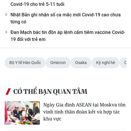
Covid-19 cho trẻ 5-11 tuổi
CHUYÊN ĐỀ
Nhật Bản ghi nhận số ca mắc mới Covid-19 cao chưa
từng có
CÁC CHUYÊN TRANG
Đan Mạch bác tin đồn áp lệnh cấm tiêm vaccine Covid-
19 đối với trẻ em
VỀ BÁO NHÂN DÂN
THỜI NAY
Bộ Y tế Hàn Quốc
Omicron
Osaka
Kỳ nghỉ hè
Qua
NHÂN DÂN CUỐI TUẦN
NHÂN DÂN HẰNG THÁNG
CÓ THỂ BẠN QUAN TÂM
MUA BÁO
Ngày Gia đình ASEAN tại Moskva tôn
vinh tinh thần đoàn kết và hợp tác
ĐỌC BÁO IN
khu vực