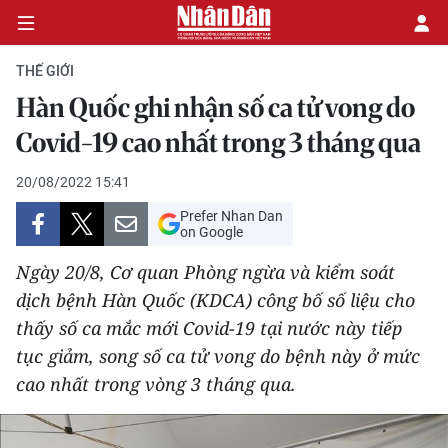
THẾ GIỚI
Hàn Quốc ghi nhận số ca tử vong do
CHÍNH TRỊ
Covid-19 cao nhất trong 3 tháng qua
KINH TẾ
20/08/2022 15:41
Prefer Nhan Dan
VĂN HÓA
on Google
Ngày 20/8, Cơ quan Phòng ngừa và kiểm soát
XÃ HỘI
dịch bệnh Hàn Quốc (KDCA) công bố số liệu cho
thấy số ca mắc mới Covid-19 tại nước này tiếp
PHÁP LUẬT
tục giảm, song số ca tử vong do bệnh này ở mức
DU LỊCH
cao nhất trong vòng 3 tháng qua.
THẾ GIỚI