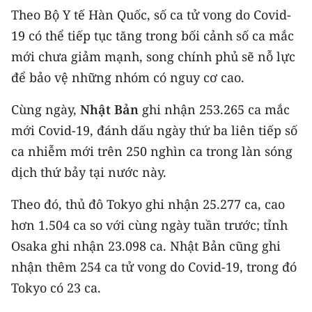
Media Pháp luật
Theo Bộ Y tế Hàn Quốc, số ca tử vong do Covid-
19 có thể tiếp tục tăng trong bối cảnh số ca mắc
Media Du lịch
mới chưa giảm mạnh, song chính phủ sẽ nỗ lực
Media Thế giới
để bảo vệ những nhóm có nguy cơ cao.
Media Thể thao
Cùng ngày,
Nhật Bản
ghi nhận 253.265 ca mắc
Media Giáo dục
mới Covid-19, đánh dấu ngày thứ ba liên tiếp số
ca nhiễm mới trên 250 nghìn ca trong làn sóng
Media Y tế
dịch thứ bảy tại nước này.
Media Khoa học - Công nghệ
Theo đó, thủ đô Tokyo ghi nhận 25.277 ca, cao
Media Môi trường
hơn 1.504 ca so với cùng ngày tuần trước; tỉnh
Osaka ghi nhận 23.098 ca. Nhật Bản cũng ghi
Ảnh
nhận thêm 254 ca tử vong do Covid-19, trong đó
Infographic
Tokyo có 23 ca.