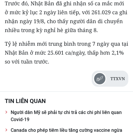
Trước đó, Nhật Bản đã ghi nhận số ca mắc mới
TIN MỚI
ở mức kỷ lục 2 ngày liên tiếp, với 261.029 ca ghi
TIN ĐỊA PHƯƠNG
nhận ngày 19/8, cho thấy người dân di chuyển
nhiều trong kỳ nghỉ hè giữa tháng 8.
Trung du và miền núi phía Bắc
Tỷ lệ nhiễm mới trung bình trong 7 ngày qua tại
Đồng bằng sông Hồng
Nhật Bản ở mức 25.601 ca/ngày, thấp hơn 2,1%
Bắc Trung Bộ
so với tuần trước.
Duyên hải Nam Trung Bộ và Tây
TTXVN
Nguyên
Đông Nam Bộ
TIN LIÊN QUAN
Đồng bằng sông Cửu Long
Người dân Mỹ sẽ phải tự chi trả các chi phí liên quan
Chuyên trang Hà Nội
Covid-19
Canada cho phép tiêm liều tăng cường vaccine ngừa
Chuyên trang TP. Hồ Chí Minh