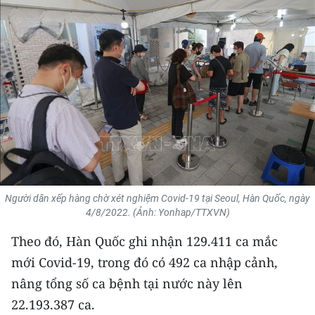
THỂ THAO
GIÁO DỤC
Y TẾ
KHOA HỌC - CÔNG NGHỆ
MÔI TRƯỜNG
BẠN ĐỌC
Người dân xếp hàng chờ xét nghiệm Covid-19 tại Seoul, Hàn Quốc, ngày
4/8/2022. (Ảnh: Yonhap/TTXVN)
KIỂM CHỨNG THÔNG TIN
Theo đó, Hàn Quốc ghi nhận 129.411 ca mắc
TRI THỨC CHUYÊN SÂU
mới Covid-19, trong đó có 492 ca nhập cảnh,
nâng tổng số ca bệnh tại nước này lên
54 DÂN TỘC VIỆT NAM
22.193.387 ca.