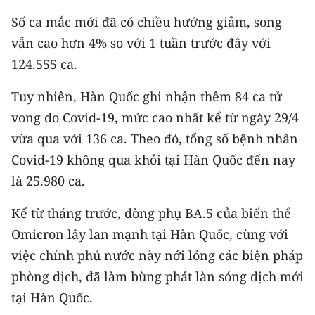
CHƯƠNG TRÌNH OCOP - MỖI XÃ
Số ca mắc mới đã có chiều hướng giảm, song
MỘT SẢN PHẨM
vẫn cao hơn 4% so với 1 tuần trước đây với
124.555 ca.
RADIO
Tuy nhiên, Hàn Quốc ghi nhận thêm 84 ca tử
MEDIA CENTER
vong do Covid-19, mức cao nhất kể từ ngày 29/4
E-Magazine
vừa qua với 136 ca. Theo đó, tổng số bệnh nhân
Covid-19 không qua khỏi tại Hàn Quốc đến nay
Video
là 25.980 ca.
Media Chính trị
Kể từ tháng trước, dòng phụ BA.5 của biến thể
Media Kinh tế
Omicron lây lan mạnh tại Hàn Quốc, cùng với
việc chính phủ nước này nới lỏng các biện pháp
Media Văn hóa
phòng dịch, đã làm bùng phát làn sóng dịch mới
Media Xã hội
tại Hàn Quốc.