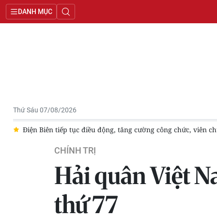
DANH MỤC
Thứ Sáu 07/08/2026
ông chức, viên chức từ tỉnh về xã
Nâng cao chất lượng xuất b
CHÍNH TRỊ
Hải quân Việt N
thứ 77