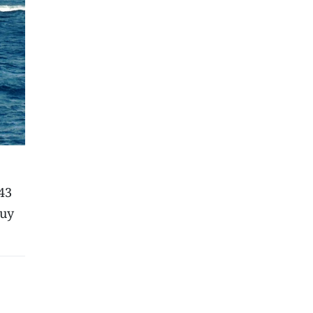
43
quy