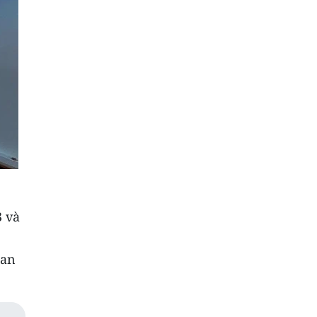
3 và
uan