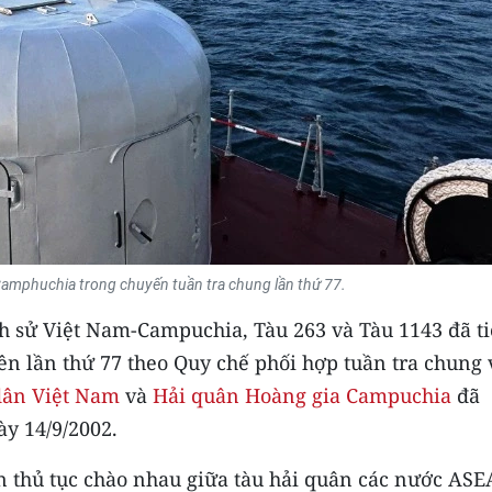
Camphuchia trong chuyến tuần tra chung lần thứ 77.
ch sử Việt Nam-Campuchia, Tàu 263 và Tàu 1143 đã t
n lần thứ 77 theo Quy chế phối hợp tuần tra chung 
dân Việt Nam
và
Hải quân Hoàng gia Campuchia
đã
y 14/9/2002.
iện thủ tục chào nhau giữa tàu hải quân các nước AS