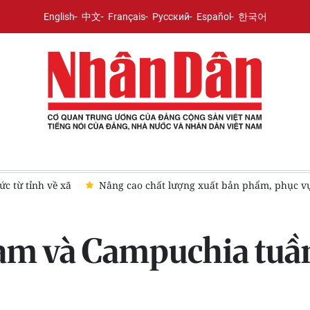
English
中文
Français
Русский
Español
한국어
ản phẩm, phục vụ hiệu quả các nhiệm vụ chính trị
7 thành ph
am và Campuchia tuần