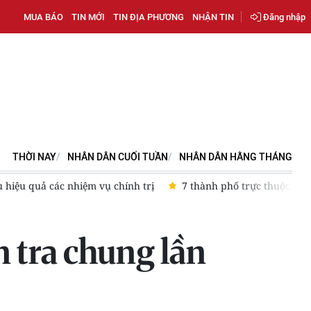
MUA BÁO
TIN MỚI
TIN ĐỊA PHƯƠNG
NHẬN TIN
Đăng nhập
THỜI NAY
NHÂN DÂN CUỐI TUẦN
NHÂN DÂN HẰNG THÁNG
ố trực thuộc Trung ương quyết tâm bứt phá từ các phong trào thi
 tra chung lần