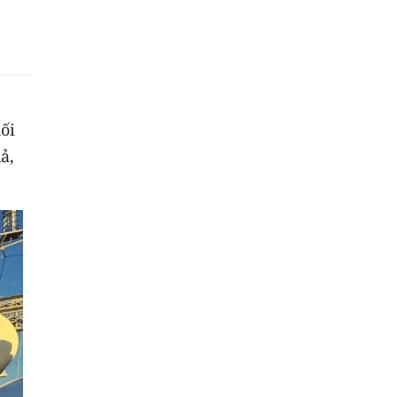
ối
ả,