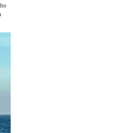
cho
p