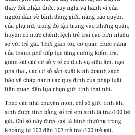
CHƯƠNG TRÌNH OCOP - MỖI XÃ
thay đổi nhận thức, suy nghĩ và hành vi của
MỘT SẢN PHẨM
người dân về bình đẳng giới, nâng cao quyền
của phụ nữ, trong đó tập trung vào những quận,
RADIO
huyện có mức chênh lệch trẻ trai cao hơn nhiều
so với trẻ gái. Thời gian tới, cơ quan chức năng
MEDIA CENTER
của thành phố tiếp tục tăng cường kiểm tra,
E-Magazine
giám sát các cơ sở y tế có dịch vụ siêu âm, nạo
phá thai, các cơ sở sản xuất kinh doanh sách
Video
báo về chấp hành các quy định của pháp luật
Media Chính trị
liên quan đến lựa chọn giới tính thai nhi.
Media Kinh tế
Theo các nhà chuyên môn, chỉ số giới tính khi
Media Văn hóa
sinh được tính bằng số trẻ em sinh là trai/100 bé
gái. Chỉ số này được coi là bình thường trong
Media Xã hội
khoảng từ 103 đến 107 trẻ trai/100 trẻ gái.