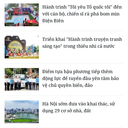
TIN MỚI
Hành trình "Tôi yêu Tổ quốc tôi" đến
với cán bộ, chiến sĩ rà phá bom mìn
TIN ĐỊA PHƯƠNG
Điện Biên
Trung du và miền núi phía Bắc
Triển khai "Hành trình truyện tranh
Đồng bằng sông Hồng
sáng tạo" trong thiếu nhi cả nước
Bắc Trung Bộ
Duyên hải Nam Trung Bộ và Tây
Điểm tựa hậu phương tiếp thêm
Nguyên
động lực để tuyến đầu yên tâm bảo
vệ chủ quyền biển, đảo
Đông Nam Bộ
Đồng bằng sông Cửu Long
Hà Nội sớm đưa vào khai thác, sử
dụng 29 cơ sở nhà, đất
Chuyên trang Hà Nội
Chuyên trang TP. Hồ Chí Minh