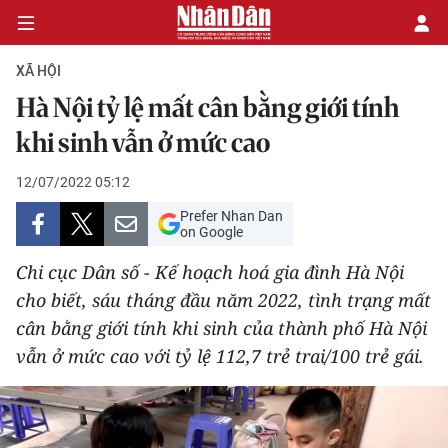
XÃ HỘI
Hà Nội tỷ lệ mất cân bằng giới tính
CHÍNH TRỊ
khi sinh vẫn ở mức cao
KINH TẾ
12/07/2022 05:12
Prefer Nhan Dan
VĂN HÓA
on Google
Chi cục Dân số - Kế hoạch hoá gia đình Hà Nội
XÃ HỘI
cho biết, sáu tháng đầu năm 2022, tình trạng mất
cân bằng giới tính khi sinh của thành phố Hà Nội
PHÁP LUẬT
vẫn ở mức cao với tỷ lệ 112,7 trẻ trai/100 trẻ gái.
DU LỊCH
THẾ GIỚI