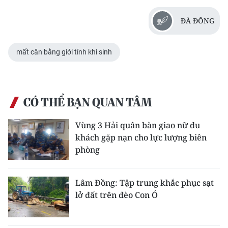
Media Pháp luật
ĐÀ ĐÔNG
Media Du lịch
Media Thế giới
mất cân bằng giới tính khi sinh
Media Thể thao
Media Giáo dục
CÓ THỂ BẠN QUAN TÂM
Media Y tế
Vùng 3 Hải quân bàn giao nữ du
khách gặp nạn cho lực lượng biên
Media Khoa học - Công nghệ
phòng
Media Môi trường
Lâm Đồng: Tập trung khắc phục sạt
Ảnh
lở đất trên đèo Con Ó
Infographic