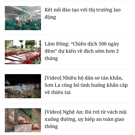
ENGLISH
Kết nối đào tạo với thị trường lao
động
中文
FRANÇAIS
Lâm Đồng: “Chiến dịch 500 ngày
РУССКИЙ
đêm” dự kiến về đích sớm hơn 3
tháng
ESPAÑOL
한국어
[Video] Nhiều hộ dân sơ tán khẩn,
Sơn La công bố tình huống khẩn cấp
về thiên tai
[Video] Nghệ An: Đá rơi từ vách núi
xuống đường, uy hiếp an toàn giao
thông