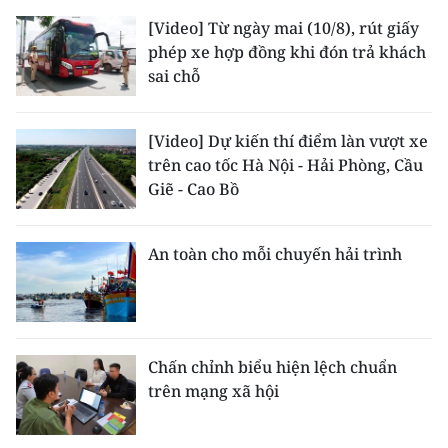
[Video] Từ ngày mai (10/8), rút giấy
CHUYÊN ĐỀ
phép xe hợp đồng khi đón trả khách
sai chỗ
CÁC CHUYÊN TRANG
[Video] Dự kiến thí điểm làn vượt xe
VỀ BÁO NHÂN DÂN
trên cao tốc Hà Nội - Hải Phòng, Cầu
Giẽ - Cao Bồ
THỜI NAY
NHÂN DÂN CUỐI TUẦN
An toàn cho mỗi chuyến hải trình
NHÂN DÂN HẰNG THÁNG
MUA BÁO
Chấn chỉnh biểu hiện lệch chuẩn
trên mạng xã hội
ĐỌC BÁO IN