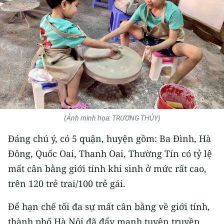
THỂ THAO
GIÁO DỤC
Y TẾ
KHOA HỌC - CÔNG NGHỆ
MÔI TRƯỜNG
(Ảnh minh họa: TRƯƠNG THỦY)
BẠN ĐỌC
Đáng chú ý, có 5 quận, huyện gồm: Ba Đình, Hà
Đông, Quốc Oai, Thanh Oai, Thường Tín có tỷ lệ
KIỂM CHỨNG THÔNG TIN
mất cân bằng giới tính khi sinh ở mức rất cao,
TRI THỨC CHUYÊN SÂU
trên 120 trẻ trai/100 trẻ gái.
54 DÂN TỘC VIỆT NAM
Để hạn chế tối đa sự mất cân bằng về giới tính,
thành phố Hà Nội đã đẩy mạnh tuyên truyền