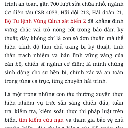
CHƯƠNG TRÌNH OCOP - MỖI XÃ
trình an toàn, gần 700 lượt sửa chữa nhỏ, ngành
MỘT SẢN PHẨM
Cơ điện tàu CSB 4033, Hải đội 212, Hải đoàn 21,
Bộ Tư lệnh Vùng Cảnh sát biển 2
đã khẳng định
RADIO
vững chắc vai trò nòng cốt trong bảo đảm kỹ
thuật; đây không chỉ là con số đơn thuần mà thể
MEDIA CENTER
hiện trình độ làm chủ trang bị kỹ thuật, tinh
thần trách nhiệm và bản lĩnh vững vàng của
E-Magazine
cán bộ, chiến sĩ ngành cơ điện; là minh chứng
Video
sinh động cho sự bền bỉ, chính xác và an toàn
Media Chính trị
trong từng ca trực, từng chuyến hải trình.
Media Kinh tế
Là một trong những con tàu thường xuyên thực
hiện nhiệm vụ trực sẵn sàng chiến đấu, tuần
Media Văn hóa
tra, kiểm tra, kiểm soát, thực thi pháp luật trên
Media Xã hội
biển,
tìm kiếm cứu nạn
và tham gia bảo vệ chủ