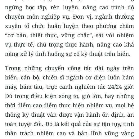
ngừng học tập, rèn luyện, nâng cao trình độ
CHUYÊN ĐỀ
chuyên môn nghiệp vụ. Đơn vị, ngành thường
xuyên tổ chức huấn luyện theo phương châm
CÁC CHUYÊN TRANG
“cơ bản, thiết thực, vững chắc”, sát với nhiệm
vụ thực tế, chú trọng thực hành, nâng cao khả
VỀ BÁO NHÂN DÂN
năng xử lý tình huống sự cố kỹ thuật trên biển.
THỜI NAY
Trong những chuyến công tác dài ngày trên
biển, cán bộ, chiến sĩ ngành cơ điện luôn bám
NHÂN DÂN CUỐI TUẦN
máy, bám tàu, trực canh nghiêm túc 24/24 giờ.
NHÂN DÂN HẰNG THÁNG
Dù trong điều kiện sóng to, gió lớn, hay những
thời điểm cao điểm thực hiện nhiệm vụ, mọi hệ
MUA BÁO
thống kỹ thuật vẫn được vận hành ổn định, an
ĐỌC BÁO IN
toàn tuyệt đối. Đó là kết quả của sự tận tụy, tinh
thần trách nhiệm cao và bản lĩnh vững vàng