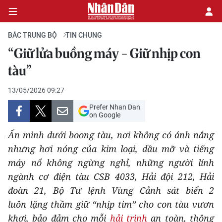
BẮC TRUNG BỘ
TIN CHUNG
“Giữ lửa buồng máy - Giữ nhịp con
CHÍNH TRỊ
tàu”
KINH TẾ
13/05/2026 09:27
Prefer Nhan Dan
VĂN HÓA
on Google
Ẩn mình dưới boong tàu, nơi không có ánh nắng
XÃ HỘI
nhưng hơi nóng của kim loại, dầu mỡ và tiếng
máy nổ không ngừng nghỉ, những người lính
PHÁP LUẬT
ngành cơ điện tàu CSB 4033, Hải đội 212, Hải
DU LỊCH
đoàn 21, Bộ Tư lệnh Vùng Cảnh sát biển 2
luôn lặng thầm giữ “nhịp tim” cho con tàu vươn
THẾ GIỚI
khơi, bảo đảm cho mỗi
hải trình
an toàn, thông