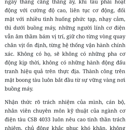
ngày tháng căng thẳng ấy, khi tàu phải hoạt
TIN MỚI
động với cường độ cao, liên tục cơ động, đối
mặt với nhiều tình huống phức tạp, nhạy cảm,
TIN ĐỊA PHƯƠNG
thì dưới buồng máy, những người lính cơ điện
Trung du và miền núi phía Bắc
vẫn âm thầm bám vị trí, giữ cho từng vòng quay
chân vịt ổn định, từng hệ thống vận hành chính
Đồng bằng sông Hồng
xác. Không có họ, sẽ không có những pha cơ
Bắc Trung Bộ
động kịp thời, không có những hành động đấu
tranh hiệu quả trên thực địa. Thành công trên
Duyên hải Nam Trung Bộ và Tây
Nguyên
mặt boong tàu luôn bắt đầu từ sự vững vàng nơi
buồng máy.
Đông Nam Bộ
Nhận thức rõ trách nhiệm của mình, cán bộ,
Đồng bằng sông Cửu Long
nhân viên chuyên môn kỹ thuật của ngành cơ
Chuyên trang Hà Nội
điện tàu CSB 4033 luôn nêu cao tinh thần trách
nhiệm, chủ động khắc phục khó khăn, không
Chuyên trang TP. Hồ Chí Minh