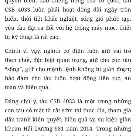
quyền biển, đảo thiêng liêng của Tổ quốc; tàu
Media Pháp luật
CSB 4033 luôn phải hoạt động dài ngày trên
Media Du lịch
biển, thời tiết khắc nghiệt, sóng gió phức tạp,
yêu cầu đặt ra đối với hệ thống máy móc, thiết
Media Thế giới
bị kỹ thuật là rất cao.
Media Thể thao
Chính vì vậy, ngành cơ điện luôn giữ vai trò
Media Giáo dục
then chốt, đặc biệt quan trọng, giữ cho con tàu
“sống”, giữ cho mệnh lệnh không bị gián đoạn;
Media Y tế
bảo đảm cho tàu luôn hoạt động liên tục, an
Media Khoa học - Công nghệ
toàn và hiệu quả.
Media Môi trường
Đáng chú ý, tàu CSB 4033 là một trong những
Ảnh
con tàu có mặt từ rất sớm tại thực địa, tham gia
đấu tranh kiên quyết, hiệu quả tại sự kiện giàn
Infographic
khoan Hải Dương 981 năm 2014. Trong những