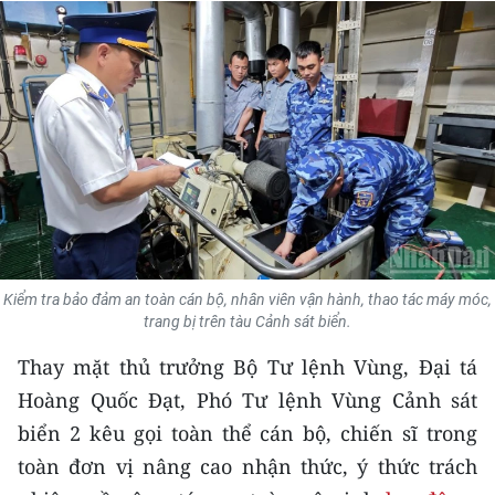
THỂ THAO
GIÁO DỤC
Y TẾ
KHOA HỌC - CÔNG NGHỆ
MÔI TRƯỜNG
BẠN ĐỌC
Kiểm tra bảo đảm an toàn cán bộ, nhân viên vận hành, thao tác máy móc,
trang bị trên tàu Cảnh sát biển.
KIỂM CHỨNG THÔNG TIN
Thay mặt thủ trưởng Bộ Tư lệnh Vùng, Đại tá
TRI THỨC CHUYÊN SÂU
Hoàng Quốc Đạt, Phó Tư lệnh Vùng Cảnh sát
biển 2 kêu gọi toàn thể cán bộ, chiến sĩ trong
54 DÂN TỘC VIỆT NAM
toàn đơn vị nâng cao nhận thức, ý thức trách