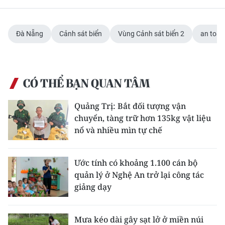
ENGLISH
中文
Đà Nẵng
Cảnh sát biển
Vùng Cảnh sát biển 2
an toàn
FRANÇAIS
РУССКИЙ
CÓ THỂ BẠN QUAN TÂM
ESPAÑOL
Quảng Trị: Bắt đối tượng vận
chuyển, tàng trữ hơn 135kg vật liệu
한국어
nổ và nhiều mìn tự chế
Ước tính có khoảng 1.100 cán bộ
quản lý ở Nghệ An trở lại công tác
giảng dạy
Mưa kéo dài gây sạt lở ở miền núi