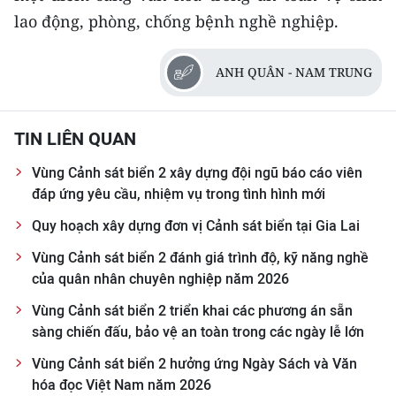
lao động, phòng, chống bệnh nghề nghiệp.
CHUYÊN ĐỀ
ANH QUÂN - NAM TRUNG
CÁC CHUYÊN TRANG
VỀ BÁO NHÂN DÂN
TIN LIÊN QUAN
Vùng Cảnh sát biển 2 xây dựng đội ngũ báo cáo viên
THỜI NAY
đáp ứng yêu cầu, nhiệm vụ trong tình hình mới
NHÂN DÂN CUỐI TUẦN
Quy hoạch xây dựng đơn vị Cảnh sát biển tại Gia Lai
Vùng Cảnh sát biển 2 đánh giá trình độ, kỹ năng nghề
NHÂN DÂN HẰNG THÁNG
của quân nhân chuyên nghiệp năm 2026
MUA BÁO
Vùng Cảnh sát biển 2 triển khai các phương án sẵn
sàng chiến đấu, bảo vệ an toàn trong các ngày lễ lớn
ĐỌC BÁO IN
Vùng Cảnh sát biển 2 hưởng ứng Ngày Sách và Văn
hóa đọc Việt Nam năm 2026