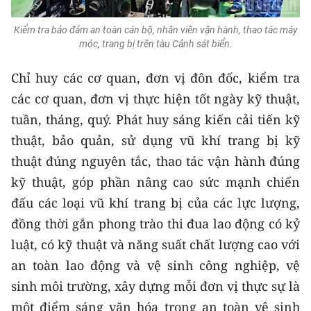
TIN MỚI
Kiểm tra bảo đảm an toàn cán bộ, nhân viên vận hành, thao tác máy
móc, trang bị trên tàu Cảnh sát biển.
TIN ĐỊA PHƯƠNG
Chỉ huy các cơ quan, đơn vị đôn đốc, kiểm tra
Trung du và miền núi phía Bắc
các cơ quan, đơn vị thực hiện tốt ngày kỹ thuật,
Đồng bằng sông Hồng
tuần, tháng, quý. Phát huy sáng kiến cải tiến kỹ
thuật, bảo quản, sử dụng vũ khí trang bị kỹ
Bắc Trung Bộ
thuật đúng nguyên tắc, thao tác vận hành đúng
Duyên hải Nam Trung Bộ và Tây
kỹ thuật, góp phần nâng cao sức mạnh chiến
Nguyên
đấu các loại vũ khí trang bị của các lực lượng,
Đông Nam Bộ
đồng thời gắn phong trào thi đua lao động có kỷ
luật, có kỹ thuật và năng suất chất lượng cao với
Đồng bằng sông Cửu Long
an toàn lao động và vệ sinh công nghiệp, vệ
Chuyên trang Hà Nội
sinh môi trường, xây dựng mỗi đơn vị thực sự là
một điểm sáng văn hóa trong an toàn vệ sinh
Chuyên trang TP. Hồ Chí Minh