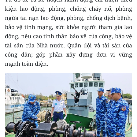
Media Pháp luật
kiện lao động, phòng, chống cháy nổ, phòng
Media Du lịch
ngừa tai nạn lao động, phòng, chống dịch bệnh,
bảo vệ tính mạng, sức khỏe người tham gia lao
Media Thế giới
động, nêu cao tinh thần bảo vệ của công, bảo vệ
Media Thể thao
tài sản của Nhà nước, Quân đội và tài sản của
công dân; góp phần xây dựng đơn vị vững
Media Giáo dục
mạnh toàn diện.
Media Y tế
Media Khoa học - Công nghệ
Media Môi trường
Ảnh
Infographic