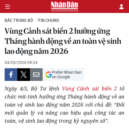
BẮC TRUNG BỘ
TIN CHUNG
Vùng Cảnh sát biển 2 hưởng ứng
CHÍNH TRỊ
Tháng hành động về an toàn vệ sinh
lao động năm 2026
KINH TẾ
04/05/2026 09:24
VĂN HÓA
Prefer Nhan Dan
on Google
XÃ HỘI
Ngày 4/5, Bộ Tư lệnh
Vùng Cảnh sát biển 2
tổ
PHÁP LUẬT
chức mít-tinh hưởng ứng Tháng hành động về an
toàn vệ sinh lao động năm 2026 với chủ đề: “Đổi
DU LỊCH
mới quản lý và nâng cao hiệu quả công tác an
toàn, vệ sinh lao động trong kỷ nguyên số”.
THẾ GIỚI