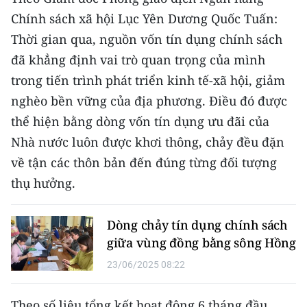
Media Pháp luật
Chính sách xã hội Lục Yên Dương Quốc Tuấn:
Media Du lịch
Thời gian qua, nguồn vốn tín dụng chính sách
đã khẳng định vai trò quan trọng của mình
Media Thế giới
trong tiến trình phát triển kinh tế-xã hội, giảm
Media Thể thao
nghèo bền vững của địa phương. Điều đó được
thể hiện bằng dòng vốn tín dụng ưu đãi của
Media Giáo dục
Nhà nước luôn được khơi thông, chảy đều đặn
Media Y tế
về tận các thôn bản đến đúng từng đối tượng
thụ hưởng.
Media Khoa học - Công nghệ
Media Môi trường
Dòng chảy tín dụng chính sách
giữa vùng đồng bằng sông Hồng
Ảnh
23/06/2025 08:22
Infographic
Theo số liệu tổng kết hoạt động 6 tháng đầu