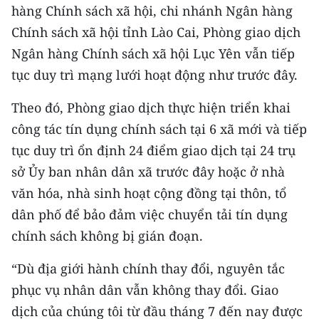
hàng Chính sách xã hội, chi nhánh Ngân hàng
CHUYÊN ĐỀ
Chính sách xã hội tỉnh Lào Cai, Phòng giao dịch
Ngân hàng Chính sách xã hội Lục Yên vẫn tiếp
CÁC CHUYÊN TRANG
tục duy trì mạng lưới hoạt động như trước đây.
Theo đó, Phòng giao dịch thực hiện triển khai
VỀ BÁO NHÂN DÂN
công tác tín dụng chính sách tại 6 xã mới và tiếp
THỜI NAY
tục duy trì ổn định 24 điểm giao dịch tại 24 trụ
sở Ủy ban nhân dân xã trước đây hoặc ở nhà
NHÂN DÂN CUỐI TUẦN
văn hóa, nhà sinh hoạt cộng đồng tại thôn, tổ
NHÂN DÂN HẰNG THÁNG
dân phố để bảo đảm việc chuyển tải tín dụng
chính sách không bị gián đoạn.
MUA BÁO
“Dù địa giới hành chính thay đổi, nguyên tắc
ĐỌC BÁO IN
phục vụ nhân dân vẫn không thay đổi. Giao
dịch của chúng tôi từ đầu tháng 7 đến nay được