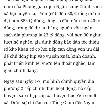
TIN MỚI
năm của Phòng giao dịch Ngân hàng Chính sách
xã hội huyện Lục Yên (cũ): đến 30/6, tổng dư nợ
TIN ĐỊA PHƯƠNG
đạt hơn 883 tỷ đồng, tăng so đầu năm hơn 40 tỷ
Trung du và miền núi phía Bắc
đồng, trong đó dư nợ bằng nguồn vốn ngân
sách địa phương là 23 tỷ đồng, với hơn 30 nghìn
Đồng bằng sông Hồng
lượt hộ nghèo, gia đình đồng bào dân tộc thiểu
Bắc Trung Bộ
số khó khăn có cơ hội tiếp cận đồng vốn ưu đãi
để chủ động kịp vào vụ sản xuất, kinh doanh,
Duyên hải Nam Trung Bộ và Tây
phát triển kinh tế, vươn lên thoát nghèo, làm
Nguyên
giàu chính đáng.
Đông Nam Bộ
Ngay sau ngày 1/7, mô hình chính quyền địa
Đồng bằng sông Cửu Long
phương 2 cấp chính thức hoạt động, bỏ cấp
Chuyên trang Hà Nội
huyện, sáp nhập cấp xã, huyện Lục Yên còn 6
xã. Dưới sự chỉ đạo của Tổng Giám đốc Ngân
Chuyên trang TP. Hồ Chí Minh