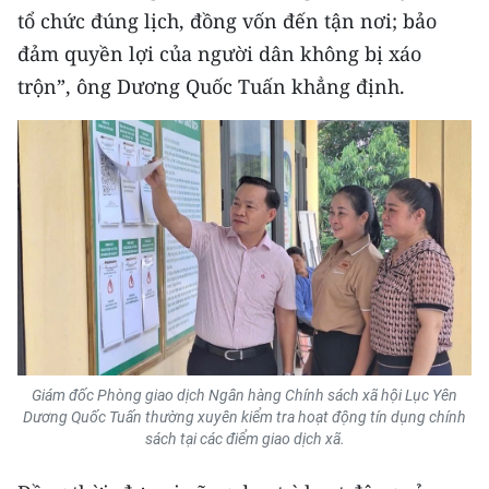
ENGLISH
tổ chức đúng lịch, đồng vốn đến tận nơi; bảo
đảm quyền lợi của người dân không bị xáo
中文
trộn”, ông Dương Quốc Tuấn khẳng định.
FRANÇAIS
РУССКИЙ
ESPAÑOL
한국어
Giám đốc Phòng giao dịch Ngân hàng Chính sách xã hội Lục Yên
Dương Quốc Tuấn thường xuyên kiểm tra hoạt động tín dụng chính
sách tại các điểm giao dịch xã.