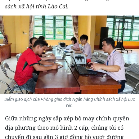
sách xã hội tỉnh Lào Cai.
THỂ THAO
GIÁO DỤC
Y TẾ
KHOA HỌC - CÔNG NGHỆ
MÔI TRƯỜNG
BẠN ĐỌC
KIỂM CHỨNG THÔNG TIN
Điểm giao dịch của Phòng giao dịch Ngân hàng Chính sách xã hội Lục
Yên.
TRI THỨC CHUYÊN SÂU
Giữa những ngày sắp xếp bộ máy chính quyền
54 DÂN TỘC VIỆT NAM
địa phương theo mô hình 2 cấp, chúng tôi có
chuyến đi sau gần 3 giờ đồng hồ vượt đường