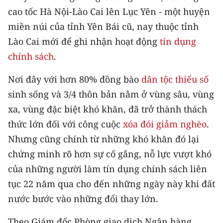
CHƯƠNG TRÌNH OCOP - MỖI XÃ
cao tốc Hà Nội-Lào Cai lên Lục Yên - một huyện
MỘT SẢN PHẨM
miền núi của tỉnh Yên Bái cũ, nay thuộc tỉnh
Lào Cai mới để ghi nhận hoạt động
tín dụng
RADIO
chính sách
.
MEDIA CENTER
Nơi đây với hơn 80% đồng bào
dân tộc thiểu số
sinh sống và 3/4 thôn bản nằm ở vùng sâu, vùng
E-Magazine
xa, vùng đặc biệt khó khăn, đã trở thành thách
Video
thức lớn đối với công cuộc
xóa đói giảm nghèo
.
Nhưng cũng chính từ những khó khăn đó lại
Media Chính trị
chứng minh rõ hơn sự cố gắng, nỗ lực vượt khó
Media Kinh tế
của những người làm tín dụng chính sách liên
tục 22 năm qua cho đến những ngày này khi đất
Media Văn hóa
nước bước vào những đổi thay lớn.
Media Xã hội
Theo Giám đốc Phòng giao dịch Ngân hàng