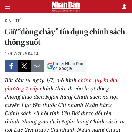
KINH TẾ
Giữ “dòng chảy” tín dụng chính sách
CHÍNH TRỊ
thông suốt
KINH TẾ
17/07/2025 04:14
Prefer Nhan Dan
VĂN HÓA
on Google
Bắt đầu từ ngày 1/7, mô hình
chính quyền địa
XÃ HỘI
phương 2 cấp
chính thức đi vào hoạt động.
Phòng giao dịch Ngân hàng Chính sách xã hội
PHÁP LUẬT
huyện Lục Yên thuộc Chi nhánh Ngân hàng
DU LỊCH
Chính sách xã hội tỉnh Yên Bái được đổi tên
thành Phòng giao dịch Ngân hàng Chính sách xã
THẾ GIỚI
hội Lục Yên thuộc Chi nhánh Ngân hàng Chính