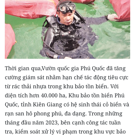
CHƯƠNG TRÌNH OCOP - MỖI XÃ
MỘT SẢN PHẨM
RADIO
MEDIA CENTER
E-Magazine
Thời gian qua,Vườn quốc gia Phú Quốc đã tăng
Video
cường giám sát nhằm hạn chế tác động tiêu cực
Media Chính trị
từ rác thải nhựa trong khu bảo tồn biển. Với
diện tích hơn 40.000 ha, Khu bảo tồn biển Phú
Media Kinh tế
Quốc, tỉnh Kiên Giang có hệ sinh thái cỏ biển và
Media Văn hóa
rạn san hô phong phú, đa dạng. Trong những
tháng đầu năm 2023, bên cạnh công tác tuần
Media Xã hội
tra, kiểm soát xử lý vi phạm trong khu vực bảo