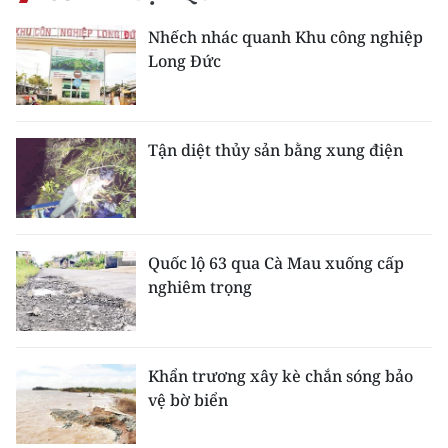
Nhếch nhác quanh Khu công nghiệp
CHUYÊN ĐỀ
Long Đức
CÁC CHUYÊN TRANG
Tận diệt thủy sản bằng xung điện
VỀ BÁO NHÂN DÂN
THỜI NAY
NHÂN DÂN CUỐI TUẦN
Quốc lộ 63 qua Cà Mau xuống cấp
nghiêm trọng
NHÂN DÂN HẰNG THÁNG
MUA BÁO
Khẩn trương xây kè chắn sóng bảo
ĐỌC BÁO IN
vệ bờ biển