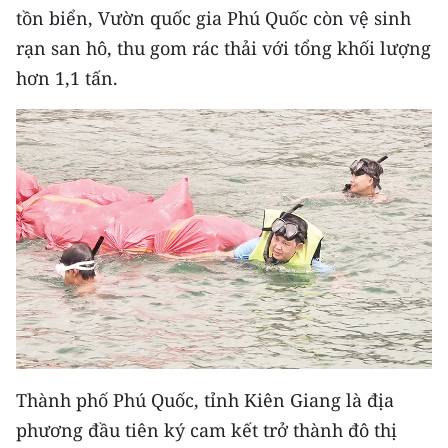
Media Pháp luật
tồn biển, Vườn quốc gia Phú Quốc còn vệ sinh
rạn san hô, thu gom rác thải với tổng khối lượng
Media Du lịch
hơn 1,1 tấn.
Media Thế giới
Media Thể thao
Media Giáo dục
Media Y tế
Media Khoa học - Công nghệ
Media Môi trường
Ảnh
Thành phố Phú Quốc, tỉnh Kiên Giang là địa
Infographic
phương đầu tiên ký cam kết trở thành đô thị