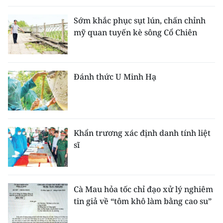
ENGLISH
Sớm khắc phục sụt lún, chấn chỉnh
中文
mỹ quan tuyến kè sông Cổ Chiên
FRANÇAIS
Đánh thức U Minh Hạ
РУССКИЙ
ESPAÑOL
한국어
Khẩn trương xác định danh tính liệt
sĩ
Cà Mau hỏa tốc chỉ đạo xử lý nghiêm
tin giả về “tôm khô làm bằng cao su”