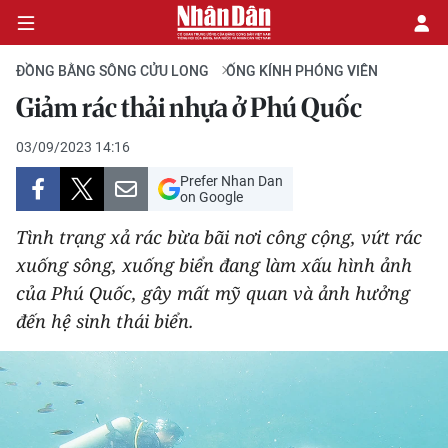
ĐỒNG BẰNG SÔNG CỬU LONG
ỐNG KÍNH PHÓNG VIÊN
Giảm rác thải nhựa ở Phú Quốc
CHÍNH TRỊ
03/09/2023 14:16
Prefer Nhan Dan
KINH TẾ
on Google
VĂN HÓA
Tình trạng xả rác bừa bãi nơi công cộng, vứt rác
xuống sông, xuống biển đang làm xấu hình ảnh
XÃ HỘI
của Phú Quốc, gây mất mỹ quan và ảnh hưởng
đến hệ sinh thái biển.
PHÁP LUẬT
DU LỊCH
THẾ GIỚI