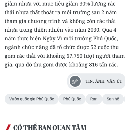
giảm nhựa với mục tiêu giảm 30% lượng rác
TIN MỚI
thải nhựa thất thoát ra môi trường sau 2 năm
TIN ĐỊA PHƯƠNG
tham gia chương trình và không còn rác thải
nhựa trong thiên nhiên vào năm 2030. Qua 4
Trung du và miền núi phía Bắc
năm thực hiện Ngày Vì môi trường Phú Quốc,
Đồng bằng sông Hồng
ngành chức năng đã tổ chức được 52 cuộc thu
gom rác thải với khoảng 67.750 lượt người tham
Bắc Trung Bộ
gia, qua đó thu gom được khoảng 816 tấn rác.
Duyên hải Nam Trung Bộ và Tây
Nguyên
TIN, ẢNH: VĂN ÚT
Đông Nam Bộ
Vườn quốc gia Phú Quốc
Phú Quốc
Rạn
San hô
Đồng bằng sông Cửu Long
Chuyên trang Hà Nội
CÓ THỂ BẠN QUAN TÂM
Chuyên trang TP. Hồ Chí Minh