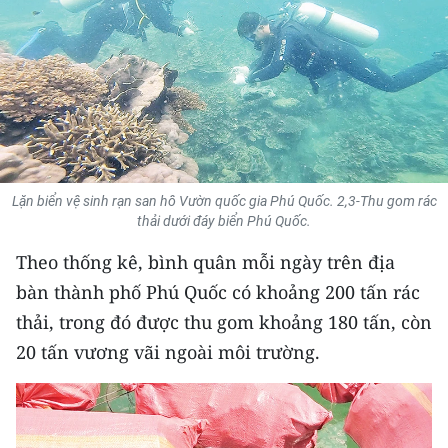
THỂ THAO
GIÁO DỤC
Y TẾ
KHOA HỌC - CÔNG NGHỆ
Lặn biển vệ sinh rạn san hô Vườn quốc gia Phú Quốc. 2,3-Thu gom rác
MÔI TRƯỜNG
thải dưới đáy biển Phú Quốc.
Theo thống kê, bình quân mỗi ngày trên địa
BẠN ĐỌC
bàn thành phố Phú Quốc có khoảng 200 tấn rác
KIỂM CHỨNG THÔNG TIN
thải, trong đó được thu gom khoảng 180 tấn, còn
20 tấn vương vãi ngoài môi trường.
TRI THỨC CHUYÊN SÂU
54 DÂN TỘC VIỆT NAM