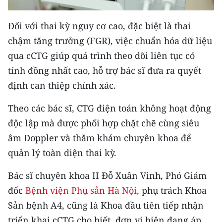
TIN MỚI
Đối với thai kỳ nguy cơ cao, đặc biệt là thai
TIN ĐỊA PHƯƠNG
chậm tăng trưởng (FGR), việc chuẩn hóa dữ liệu
qua cCTG giúp quá trình theo dõi liên tục có
Trung du và miền núi phía Bắc
tính đồng nhất cao, hỗ trợ bác sĩ đưa ra quyết
Đồng bằng sông Hồng
định can thiệp chính xác.
Bắc Trung Bộ
Theo các bác sĩ, CTG điện toán không hoạt động
Duyên hải Nam Trung Bộ và Tây
độc lập mà được phối hợp chặt chẽ cùng siêu
Nguyên
âm Doppler và thăm khám chuyên khoa để
quản lý toàn diện thai kỳ.
Đông Nam Bộ
Bác sĩ chuyên khoa II Đỗ Xuân Vinh, Phó Giám
Đồng bằng sông Cửu Long
đốc
Bệnh viện Phụ sản Hà Nội,
phụ trách Khoa
Chuyên trang Hà Nội
Sản bệnh A4, cũng là Khoa đầu tiên tiếp nhận
triển khai cCTG cho biết, đơn vị hiện đang áp
Chuyên trang TP. Hồ Chí Minh