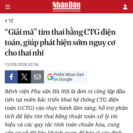
Y TẾ
“Giải mã” tim thai bằng CTG điện
CHÍNH TRỊ
toán, giúp phát hiện sớm nguy cơ
cho thai nhi
KINH TẾ
12/05/2026 02:56
VĂN HÓA
Prefer Nhan Dan
on Google
XÃ HỘI
Bệnh viện Phụ sản Hà Nội là đơn vị công lập đầu
PHÁP LUẬT
tiên tại miền bắc triển khai hệ thống CTG điện
toán (cCTG) vào thực hành lâm sàng, hỗ trợ phân
DU LỊCH
tích dữ liệu tim thai bằng thuật toán xử lý tín
hiệu và các quy tắc tính toán chuẩn hóa, cung
THẾ GIỚI
cấp cơ sở dữ liệu khách quan để bác sĩ xác định