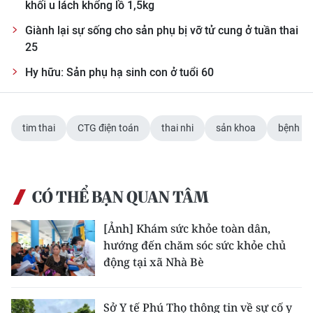
khối u lách khổng lồ 1,5kg
Giành lại sự sống cho sản phụ bị vỡ tử cung ở tuần thai
25
Hy hữu: Sản phụ hạ sinh con ở tuổi 60
tim thai
CTG điện toán
thai nhi
sản khoa
bệnh vi
CÓ THỂ BẠN QUAN TÂM
[Ảnh] Khám sức khỏe toàn dân,
hướng đến chăm sóc sức khỏe chủ
động tại xã Nhà Bè
Sở Y tế Phú Thọ thông tin về sự cố y