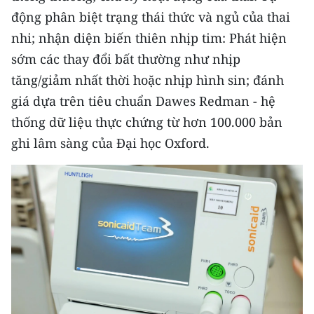
Media Pháp luật
động phân biệt trạng thái thức và ngủ của thai
Media Du lịch
nhi; nhận diện biến thiên nhịp tim: Phát hiện
sớm các thay đổi bất thường như nhịp
Media Thế giới
tăng/giảm nhất thời hoặc nhịp hình sin; đánh
Media Thể thao
giá dựa trên tiêu chuẩn Dawes Redman - hệ
thống dữ liệu thực chứng từ hơn 100.000 bản
Media Giáo dục
ghi lâm sàng của Đại học Oxford.
Media Y tế
Media Khoa học - Công nghệ
Media Môi trường
Ảnh
Infographic