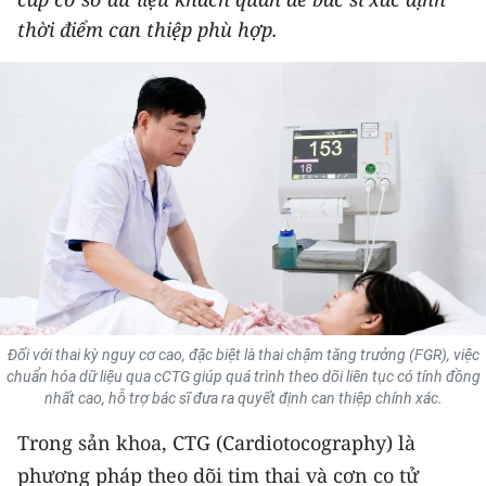
THỂ THAO
thời điểm can thiệp phù hợp.
GIÁO DỤC
Y TẾ
KHOA HỌC - CÔNG NGHỆ
MÔI TRƯỜNG
BẠN ĐỌC
KIỂM CHỨNG THÔNG TIN
Đối với thai kỳ nguy cơ cao, đặc biệt là thai chậm tăng trưởng (FGR), việc
chuẩn hóa dữ liệu qua cCTG giúp quá trình theo dõi liên tục có tính đồng
TRI THỨC CHUYÊN SÂU
nhất cao, hỗ trợ bác sĩ đưa ra quyết định can thiệp chính xác.
Trong sản khoa, CTG (Cardiotocography) là
54 DÂN TỘC VIỆT NAM
phương pháp theo dõi tim thai và cơn co tử