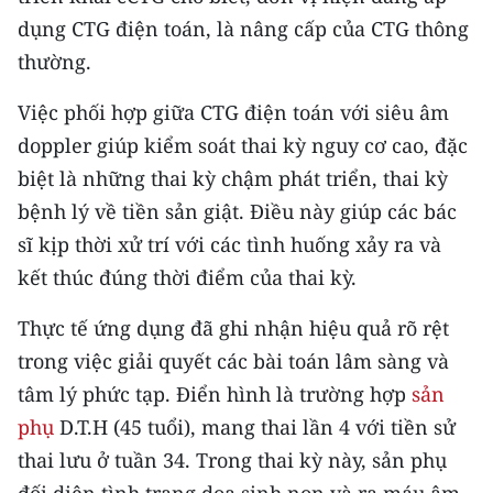
dụng CTG điện toán, là nâng cấp của CTG thông
CHUYÊN ĐỀ
thường.
CÁC CHUYÊN TRANG
Việc phối hợp giữa CTG điện toán với siêu âm
doppler giúp kiểm soát thai kỳ nguy cơ cao, đặc
VỀ BÁO NHÂN DÂN
biệt là những thai kỳ chậm phát triển, thai kỳ
bệnh lý về tiền sản giật. Điều này giúp các bác
THỜI NAY
sĩ kịp thời xử trí với các tình huống xảy ra và
kết thúc đúng thời điểm của thai kỳ.
NHÂN DÂN CUỐI TUẦN
Thực tế ứng dụng đã ghi nhận hiệu quả rõ rệt
NHÂN DÂN HẰNG THÁNG
trong việc giải quyết các bài toán lâm sàng và
MUA BÁO
tâm lý phức tạp. Điển hình là trường hợp
sản
phụ
D.T.H (45 tuổi), mang thai lần 4 với tiền sử
ĐỌC BÁO IN
thai lưu ở tuần 34. Trong thai kỳ này, sản phụ