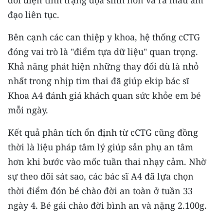
đối diện tình trạng dọa sinh non và ra máu âm
ENGLISH
đạo liên tục.
中文
Bên cạnh các can thiệp y khoa, hệ thống cCTG
đóng vai trò là "điểm tựa dữ liệu" quan trọng.
FRANÇAIS
Khả năng phát hiện những thay đổi dù là nhỏ
РУССКИЙ
nhất trong nhịp tim thai đã giúp ekip bác sĩ
Khoa A4 đánh giá khách quan sức khỏe em bé
ESPAÑOL
mỗi ngày.
한국어
Kết quả phân tích ổn định từ cCTG cũng đồng
thời là liệu pháp tâm lý giúp sản phụ an tâm
hơn khi bước vào mốc tuần thai nhạy cảm. Nhờ
sự theo dõi sát sao, các bác sĩ A4 đã lựa chọn
thời điểm đón bé chào đời an toàn ở tuần 33
ngày 4. Bé gái chào đời bình an và nặng 2.100g.