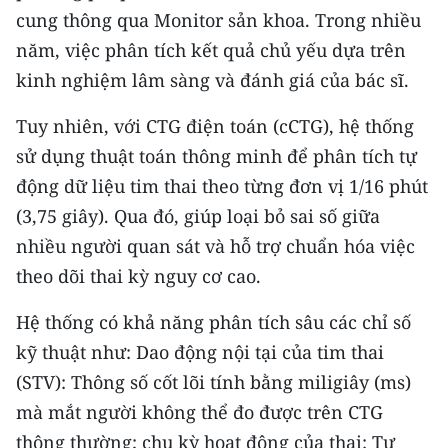
CHƯƠNG TRÌNH OCOP - MỖI XÃ
cung thông qua Monitor sản khoa. Trong nhiều
MỘT SẢN PHẨM
năm, việc phân tích kết quả chủ yếu dựa trên
kinh nghiệm lâm sàng và đánh giá của bác sĩ.
RADIO
Tuy nhiên, với CTG điện toán (cCTG), hệ thống
MEDIA CENTER
sử dụng thuật toán thông minh để phân tích tự
động dữ liệu tim thai theo từng đơn vị 1/16 phút
E-Magazine
(3,75 giây). Qua đó, giúp loại bỏ sai số giữa
Video
nhiều người quan sát và hỗ trợ chuẩn hóa việc
theo dõi thai kỳ nguy cơ cao.
Media Chính trị
Hệ thống có khả năng phân tích sâu các chỉ số
Media Kinh tế
kỹ thuật như: Dao động nội tại của tim thai
Media Văn hóa
(STV): Thông số cốt lõi tính bằng miligiây (ms)
mà mắt người không thể đo được trên CTG
Media Xã hội
thông thường; chu kỳ hoạt động của thai: Tự