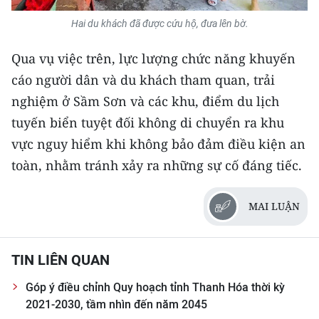
TIN MỚI
Hai du khách đã được cứu hộ, đưa lên bờ.
TIN ĐỊA PHƯƠNG
Qua vụ việc trên, lực lượng chức năng khuyến
cáo người dân và du khách tham quan, trải
Trung du và miền núi phía Bắc
nghiệm ở Sầm Sơn và các khu, điểm du lịch
Đồng bằng sông Hồng
tuyến biển tuyệt đối không di chuyển ra khu
vực nguy hiểm khi không bảo đảm điều kiện an
Bắc Trung Bộ
toàn, nhằm tránh xảy ra những sự cố đáng tiếc.
Duyên hải Nam Trung Bộ và Tây
Nguyên
MAI LUẬN
Đông Nam Bộ
Đồng bằng sông Cửu Long
TIN LIÊN QUAN
Chuyên trang Hà Nội
Góp ý điều chỉnh Quy hoạch tỉnh Thanh Hóa thời kỳ
2021-2030, tầm nhìn đến năm 2045
Chuyên trang TP. Hồ Chí Minh