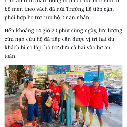
trấn an tinh thần; đồng thời tổ chức một mũi đi
Media Pháp luật
bộ men theo vách đá núi Trường Lệ tiếp cận,
Media Du lịch
phối hợp hỗ trợ cứu hộ 2 nạn nhân.
Media Thế giới
Đến khoảng 14 giờ 20 phút cùng ngày, lực lượng
cứu nạn cứu hộ đã tiếp cận được vị trí hai du
Media Thể thao
khách bị cô lập, hỗ trợ đưa cả hai vào bờ an
Media Giáo dục
toàn.
Media Y tế
Media Khoa học - Công nghệ
Media Môi trường
Ảnh
Infographic