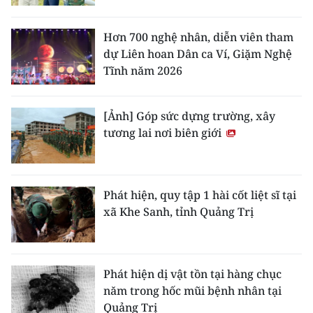
ENGLISH
Hơn 700 nghệ nhân, diễn viên tham
中文
dự Liên hoan Dân ca Ví, Giặm Nghệ
Tĩnh năm 2026
FRANÇAIS
РУССКИЙ
[Ảnh] Góp sức dựng trường, xây
tương lai nơi biên giới
ESPAÑOL
한국어
Phát hiện, quy tập 1 hài cốt liệt sĩ tại
xã Khe Sanh, tỉnh Quảng Trị
Phát hiện dị vật tồn tại hàng chục
năm trong hốc mũi bệnh nhân tại
Quảng Trị