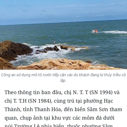
THỂ THAO
GIÁO DỤC
Y TẾ
KHOA HỌC - CÔNG NGHỆ
MÔI TRƯỜNG
BẠN ĐỌC
Công an sử dụng mô-tô nước tiếp cận các du khách đang bị thủy triều cô
lập.
KIỂM CHỨNG THÔNG TIN
Theo thông tin ban đầu, chị N. T. T (SN 1994) và
chị T. T.H (SN 1984), cùng trú tại phường Hạc
TRI THỨC CHUYÊN SÂU
Thành, tỉnh Thanh Hóa, đến biển Sầm Sơn tham
54 DÂN TỘC VIỆT NAM
quan, chụp ảnh tại khu vực các mỏm đá dưới
núi Trường Lệ phía biển, thuộc phường Sầm