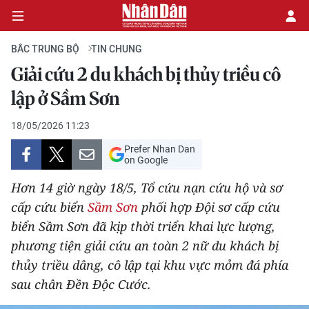
BẮC TRUNG BỘ
TIN CHUNG
Giải cứu 2 du khách bị thủy triều cô
CHÍNH TRỊ
lập ở Sầm Sơn
KINH TẾ
18/05/2026 11:23
Prefer Nhan Dan
VĂN HÓA
on Google
Hơn 14 giờ ngày 18/5, Tổ cứu nạn cứu hộ và sơ
XÃ HỘI
cấp cứu biển
Sầm Sơn
phối hợp Đội sơ cấp cứu
biển Sầm Sơn đã kịp thời triển khai lực lượng,
PHÁP LUẬT
phương tiện giải cứu an toàn 2 nữ du khách bị
DU LỊCH
thủy triều dâng, cô lập tại khu vực mỏm đá phía
sau chân Đền Độc Cước.
THẾ GIỚI