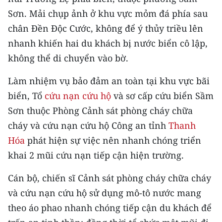
CHƯƠNG TRÌNH OCOP - MỖI XÃ
Sơn. Mải chụp ảnh ở khu vực mỏm đá phía sau
MỘT SẢN PHẨM
chân Đền Độc Cước, không để ý thủy triều lên
nhanh khiến hai du khách bị nước biển cô lập,
RADIO
không thể di chuyển vào bờ.
MEDIA CENTER
Làm nhiệm vụ bảo đảm an toàn tại khu vực bãi
biển, Tổ
E-Magazine
cứu nạn cứu hộ
và sơ cấp cứu biển Sầm
Sơn thuộc Phòng Cảnh sát phòng cháy chữa
Video
cháy và cứu nạn cứu hộ Công an tỉnh
Thanh
Media Chính trị
Hóa
phát hiện sự việc nên nhanh chóng triển
khai 2 mũi cứu nạn tiếp cận hiện trường.
Media Kinh tế
Cán bộ, chiến sĩ Cảnh sát phòng cháy chữa cháy
Media Văn hóa
và cứu nạn cứu hộ sử dụng mô-tô nước mang
Media Xã hội
theo áo phao nhanh chóng tiếp cận du khách để