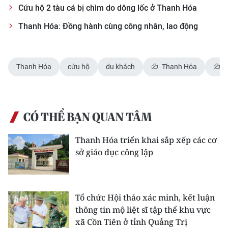
Cứu hộ 2 tàu cá bị chìm do dông lốc ở Thanh Hóa
CHUYÊN ĐỀ
Thanh Hóa: Đồng hành cùng công nhân, lao động
CÁC CHUYÊN TRANG
Thanh Hóa
cứu hộ
du khách
Thanh Hóa
S
VỀ BÁO NHÂN DÂN
THỜI NAY
CÓ THỂ BẠN QUAN TÂM
NHÂN DÂN CUỐI TUẦN
Thanh Hóa triển khai sắp xếp các cơ
sở giáo dục công lập
NHÂN DÂN HẰNG THÁNG
MUA BÁO
Tổ chức Hội thảo xác minh, kết luận
ĐỌC BÁO IN
thông tin mộ liệt sĩ tập thể khu vực
xã Cồn Tiên ở tỉnh Quảng Trị