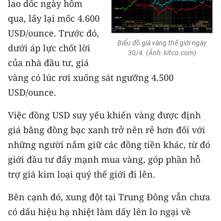
lao dốc ngày hôm
qua, lấy lại mốc 4.600
CHUYÊN ĐỀ
USD/ounce. Trước đó,
Biểu đồ giá vàng thế giới ngày
CÁC CHUYÊN TRANG
dưới áp lực chốt lời
30/4. (Ảnh: kitco.com)
của nhà đầu tư, giá
VỀ BÁO NHÂN DÂN
vàng có lúc rơi xuống sát ngưỡng 4.500
USD/ounce.
THỜI NAY
Việc đồng USD suy yếu khiến vàng được định
NHÂN DÂN CUỐI TUẦN
giá bằng đồng bạc xanh trở nên rẻ hơn đối với
những người nắm giữ các đồng tiền khác, từ đó
NHÂN DÂN HẰNG THÁNG
giới đầu tư đẩy mạnh mua vàng, góp phần hỗ
MUA BÁO
trợ giá kim loại quý thế giới đi lên.
ĐỌC BÁO IN
Bên cạnh đó, xung đột tại Trung Đông vẫn chưa
có dấu hiệu hạ nhiệt làm dấy lên lo ngại về