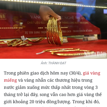
THỂ THAO
GIÁO DỤC
Y TẾ
KHOA HỌC - CÔNG NGHỆ
MÔI TRƯỜNG
BẠN ĐỌC
Ảnh: THÀNH ĐẠT
Trong phiên giao dịch hôm nay (30/4),
giá vàng
KIỂM CHỨNG THÔNG TIN
miếng
và vàng nhẫn các thương hiệu trong
TRI THỨC CHUYÊN SÂU
nước giảm xuống mức thấp nhất trong vòng 3
tháng trở lại đây, song vẫn cao hơn giá vàng thế
54 DÂN TỘC VIỆT NAM
giới khoảng 20 triệu đồng/lượng. Trong khi đó,