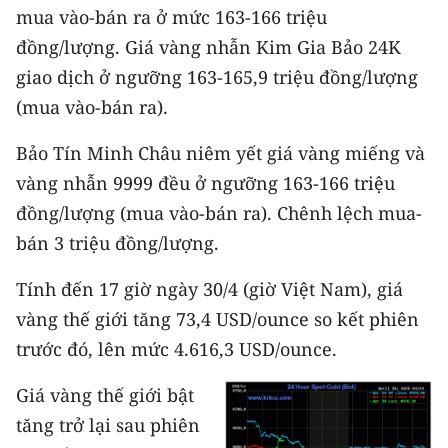
mua vào-bán ra ở mức 163-166 triệu
TIN MỚI
đồng/lượng. Giá vàng nhẫn Kim Gia Bảo 24K
TIN ĐỊA PHƯƠNG
giao dịch ở ngưỡng 163-165,9 triệu đồng/lượng
(mua vào-bán ra).
Trung du và miền núi phía Bắc
​​Bảo Tín Minh Châu niêm yết giá vàng miếng và
Đồng bằng sông Hồng
vàng nhẫn 9999 đều ở ngưỡng 163-166 triệu
Bắc Trung Bộ
đồng/lượng (mua vào-bán ra). Chênh lệch mua-
bán 3 triệu đồng/lượng.
Duyên hải Nam Trung Bộ và Tây
Nguyên
​​Tính đến 17 giờ ngày 30/4 (giờ Việt Nam), giá
Đông Nam Bộ
vàng thế giới tăng 73,4 USD/ounce so kết phiên
trước đó, lên mức 4.616,3 USD/ounce.
Đồng bằng sông Cửu Long
Giá vàng thế giới bật
Chuyên trang Hà Nội
tăng trở lại sau phiên
Chuyên trang TP. Hồ Chí Minh