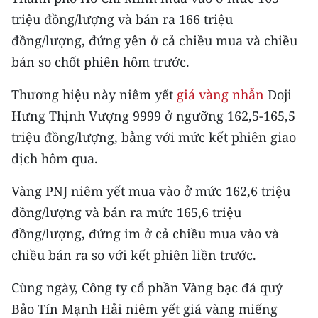
Media Pháp luật
triệu đồng/lượng và bán ra 166 triệu
Media Du lịch
đồng/lượng, đứng yên ở cả chiều mua và chiều
bán so chốt phiên hôm trước.
Media Thế giới
​Thương hiệu này niêm yết
giá vàng nhẫn
Doji
Media Thể thao
Hưng Thịnh Vượng 9999 ở ngưỡng 162,5-165,5
Media Giáo dục
triệu đồng/lượng, bằng với mức kết phiên giao
dịch hôm qua.
Media Y tế
​Vàng PNJ niêm yết mua vào ở mức 162,6 triệu
Media Khoa học - Công nghệ
đồng/lượng và bán ra mức 165,6 triệu
Media Môi trường
đồng/lượng, đứng im ở cả chiều mua vào và
chiều bán ra so với kết phiên liền trước.
Ảnh
​​Cùng ngày, Công ty cổ phần Vàng bạc đá quý
Infographic
Bảo Tín Mạnh Hải niêm yết giá vàng miếng