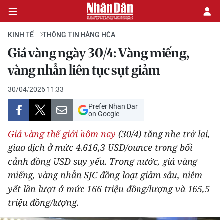
KINH TẾ
THÔNG TIN HÀNG HÓA
Giá vàng ngày 30/4: Vàng miếng,
CHÍNH TRỊ
vàng nhẫn liên tục sụt giảm
KINH TẾ
30/04/2026 11:33
Prefer Nhan Dan
VĂN HÓA
on Google
Giá vàng thế giới hôm nay
(30/4) tăng nhẹ trở lại,
XÃ HỘI
giao dịch ở mức 4.616,3 USD/ounce trong bối
cảnh đồng USD suy yếu. Trong nước, giá vàng
PHÁP LUẬT
miếng, vàng nhẫn SJC đồng loạt giảm sâu, niêm
DU LỊCH
yết lần lượt ở mức 166 triệu đồng/lượng và 165,5
triệu đồng/lượng.
THẾ GIỚI