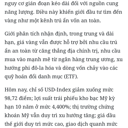
nguy cơ gián đoạn kéo dài đối với nguồn cung
ENGLISH
năng lượng. Điều này khiến giới đầu tư tìm đến
中文
vàng như một kênh trú ẩn vốn an toàn.
FRANÇAIS
Giới phân tích nhận định, trong trung và dài
hạn, giá vàng vẫn được hỗ trợ bởi nhu cầu trú
РУССКИЙ
ẩn an toàn từ căng thẳng địa chính trị, nhu cầu
ESPAÑOL
mua vào mạnh mẽ từ ngân hàng trung ương, xu
hướng phi đô-la hóa và dòng vốn chảy vào các
한국어
quỹ hoán đổi danh mục (ETF).
Hôm nay, chỉ số USD-Index giảm xuống mức
98,72 điểm; lợi suất trái phiếu kho bạc Mỹ kỳ
hạn 10 năm ở mức 4,400%; thị trường chứng
khoán Mỹ vẫn duy trì xu hướng tăng; giá dầu
thế giới duy trì mức cao, giao dịch quanh mức