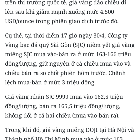
trên thị trường quốc tế, giá vàng đảo chiều đi
CHƯƠNG TRÌNH OCOP - MỖI XÃ
MỘT SẢN PHẨM
lên sau khi giảm mạnh xuống mức 4.500
USD/ounce trong phiên giao dịch trước đó.​
RADIO
​​Cụ thể, tại thời điểm 17 giờ ngày 30/4, Công ty
Vàng bạc đá quý Sài Gòn (SJC) niêm yết giá vàng
MEDIA CENTER
miếng SJC mua vào-bán ra ở mức 163-166 triệu
E-Magazine
đồng/lượng, giữ nguyên ở cả chiều mua vào và
chiều bán ra so chốt phiên hôm trước. Chênh
Video
lệch mua-bán ở mức 3 triệu đồng.
Media Chính trị
​Giá vàng nhẫn SJC 9999 mua vào 162,5 triệu
Media Kinh tế
đồng/lượng, bán ra 165,5 triệu đồng/lượng,
không đổi ở cả hai chiều (mua vào-bán ra).
Media Văn hóa
Media Xã hội
​Trong khi đó, giá vàng miếng DOJI tại Hà Nội và
Thành phố Hồ Chí Minh mua vào ở mức 163