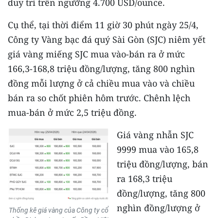
duy trì trên ngưỡng 4.700 USD/ounce.​
CHƯƠNG TRÌNH OCOP - MỖI XÃ
MỘT SẢN PHẨM
​Cụ thể, tại thời điểm 11 giờ 30 phút ngày 25/4,
Công ty Vàng bạc đá quý Sài Gòn (SJC) niêm yết
RADIO
giá vàng miếng SJC mua vào-bán ra ở mức
166,3-168,8 triệu đồng/lượng, tăng 800 nghìn
MEDIA CENTER
đồng mỗi lượng ở cả chiều mua vào và chiều
E-Magazine
bán ra so chốt phiên hôm trước. Chênh lệch
mua-bán ở mức 2,5 triệu đồng.
Video
Giá vàng nhẫn SJC
Media Chính trị
9999 mua vào 165,8
Media Kinh tế
triệu đồng/lượng, bán
ra 168,3 triệu
Media Văn hóa
đồng/lượng, tăng 800
Media Xã hội
nghìn đồng/lượng ở
Thống kê giá vàng của Công ty cổ