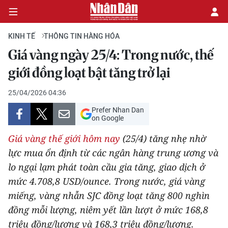
KINH TẾ
THÔNG TIN HÀNG HÓA
Giá vàng ngày 25/4: Trong nước, thế
CHÍNH TRỊ
giới đồng loạt bật tăng trở lại
KINH TẾ
25/04/2026 04:36
Prefer Nhan Dan
VĂN HÓA
on Google
Giá vàng thế giới hôm nay
(25/4) tăng nhẹ nhờ
XÃ HỘI
lực mua ổn định từ các ngân hàng trung ương và
lo ngại lạm phát toàn cầu gia tăng, giao dịch ở
PHÁP LUẬT
mức 4.708,8 USD/ounce. Trong nước, giá vàng
DU LỊCH
miếng, vàng nhẫn SJC đồng loạt tăng 800 nghìn
đồng mỗi lượng, niêm yết lần lượt ở mức 168,8
THẾ GIỚI
triệu đồng/lượng và 168,3 triệu đồng/lượng.