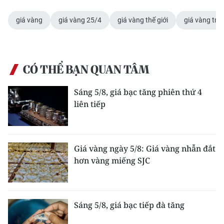
giá vàng
giá vàng 25/4
giá vàng thế giới
giá vàng tro
CÓ THỂ BẠN QUAN TÂM
Sáng 5/8, giá bạc tăng phiên thứ 4
liên tiếp
Giá vàng ngày 5/8: Giá vàng nhẫn đắt
hơn vàng miếng SJC
Sáng 5/8, giá bạc tiếp đà tăng