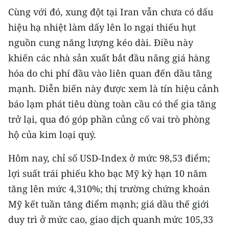
ENGLISH
Cùng với đó, xung đột tại Iran vẫn chưa có dấu
hiệu hạ nhiệt làm dấy lên lo ngại thiếu hụt
中文
nguồn cung năng lượng kéo dài. Điều này
FRANÇAIS
khiến các nhà sản xuất bắt đầu nâng giá hàng
hóa do chi phí đầu vào liên quan đến dầu tăng
РУССКИЙ
mạnh. Diễn biến này được xem là tín hiệu cảnh
báo lạm phát tiêu dùng toàn cầu có thể gia tăng
ESPAÑOL
trở lại, qua đó góp phần củng cố vai trò phòng
한국어
hộ của kim loại quý.
Hôm nay, chỉ số USD-Index ở mức 98,53 điểm;
lợi suất trái phiếu kho bạc Mỹ kỳ hạn 10 năm
tăng lên mức 4,310%; thị trường chứng khoán
Mỹ kết tuần tăng điểm mạnh; giá dầu thế giới
duy trì ở mức cao, giao dịch quanh mức 105,33