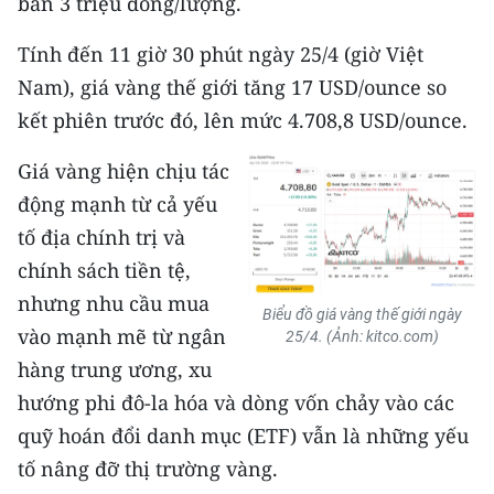
bán 3 triệu đồng/lượng.
CHUYÊN ĐỀ
Tính đến 11 giờ 30 phút ngày 25/4 (giờ Việt
Nam), giá vàng thế giới tăng 17 USD/ounce so
CÁC CHUYÊN TRANG
kết phiên trước đó, lên mức 4.708,8 USD/ounce.
Giá vàng hiện chịu tác
VỀ BÁO NHÂN DÂN
động mạnh từ cả yếu
THỜI NAY
tố địa chính trị và
chính sách tiền tệ,
NHÂN DÂN CUỐI TUẦN
nhưng nhu cầu mua
Biểu đồ giá vàng thế giới ngày
NHÂN DÂN HẰNG THÁNG
vào mạnh mẽ từ ngân
25/4. (Ảnh: kitco.com)
hàng trung ương, xu
MUA BÁO
hướng phi đô-la hóa và dòng vốn chảy vào các
quỹ hoán đổi danh mục (ETF) vẫn là những yếu
ĐỌC BÁO IN
tố nâng đỡ thị trường vàng.