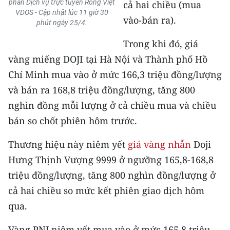
phần Dịch vụ trực tuyến Rồng Việt
Media Pháp luật
cả hai chiều (mua
VDOS - Cập nhật lúc 11 giờ 30
vào-bán ra).
phút ngày 25/4.
Media Du lịch
Trong khi đó, giá
Media Thế giới
vàng miếng DOJI tại Hà Nội và Thành phố Hồ
Media Thể thao
Chí Minh mua vào ở mức 166,3 triệu đồng/lượng
và bán ra 168,8 triệu đồng/lượng, tăng 800
Media Giáo dục
nghìn đồng mỗi lượng ở cả chiều mua và chiều
Media Y tế
bán so chốt phiên hôm trước.
Media Khoa học - Công nghệ
Thương hiệu này niêm yết
giá vàng nhẫn
Doji
Hưng Thịnh Vượng 9999 ở ngưỡng 165,8-168,8
Media Môi trường
triệu đồng/lượng, tăng 800 nghìn đồng/lượng ở
Ảnh
cả hai chiều so mức kết phiên giao dịch hôm
qua.
Infographic
Vàng PNJ niêm yết mua vào ở mức 165,8 triệu