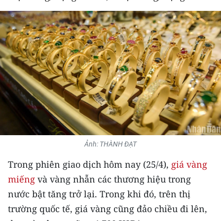
THỂ THAO
GIÁO DỤC
Y TẾ
KHOA HỌC - CÔNG NGHỆ
MÔI TRƯỜNG
BẠN ĐỌC
Ảnh: THÀNH ĐẠT
KIỂM CHỨNG THÔNG TIN
Trong phiên giao dịch hôm nay (25/4),
giá vàng
TRI THỨC CHUYÊN SÂU
miếng
và vàng nhẫn các thương hiệu trong
nước bật tăng trở lại. Trong khi đó, trên thị
54 DÂN TỘC VIỆT NAM
trường quốc tế, giá vàng cũng đảo chiều đi lên,