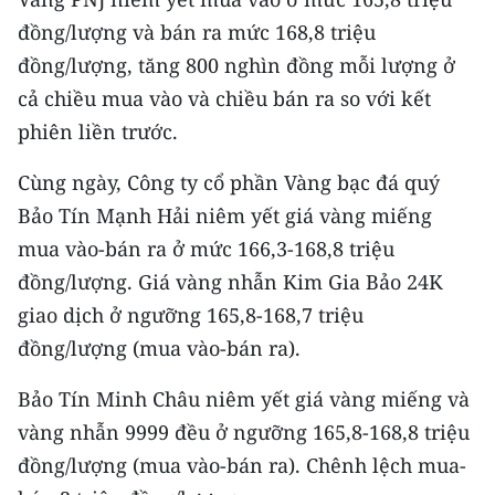
TIN MỚI
đồng/lượng và bán ra mức 168,8 triệu
đồng/lượng, tăng 800 nghìn đồng mỗi lượng ở
TIN ĐỊA PHƯƠNG
cả chiều mua vào và chiều bán ra so với kết
Trung du và miền núi phía Bắc
phiên liền trước.
Đồng bằng sông Hồng
Cùng ngày, Công ty cổ phần Vàng bạc đá quý
Bảo Tín Mạnh Hải niêm yết giá vàng miếng
Bắc Trung Bộ
mua vào-bán ra ở mức 166,3-168,8 triệu
Duyên hải Nam Trung Bộ và Tây
đồng/lượng. Giá vàng nhẫn Kim Gia Bảo 24K
Nguyên
giao dịch ở ngưỡng 165,8-168,7 triệu
Đông Nam Bộ
đồng/lượng (mua vào-bán ra).
Đồng bằng sông Cửu Long
Bảo Tín Minh Châu niêm yết giá vàng miếng và
vàng nhẫn 9999 đều ở ngưỡng 165,8-168,8 triệu
Chuyên trang Hà Nội
đồng/lượng (mua vào-bán ra). Chênh lệch mua-
Chuyên trang TP. Hồ Chí Minh